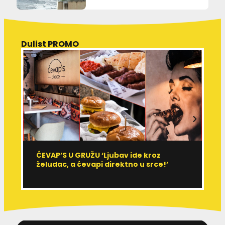
Dulist PROMO
ĆEVAP’S U GRUŽU ‘Ljubav ide kroz
V
želudac, a ćevapi direktno u srce!’
d