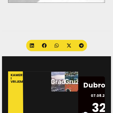
KAMERE
I
VRIJEME
Dubrovn
07.08.2026.
32