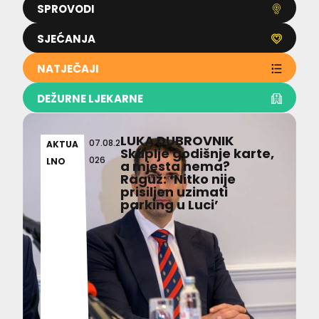
SPROVODI
SJEĆANJA
NATJEČAJI
DEŽURNE LJEKARNE
LUKA DUBROVNIK
07.08.2
AKTUA
Skuplje godišnje karte,
026
LNO
a mjesta nema?
Raguž: ‘Nitko nije
prisiljen uzimati
parking u Luci’