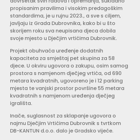
dovršetak svih radova i opremanja, sukladno
propisanim pravilima i visokim predagoškim
standardima, je u rujnu 2023., a sve s ciljem,
javljaju iz Grada Dubrovnika, kako bi u što
skorijem roku sva neupisana djeca dobila
svoje mjesto u Dječjim vrtićima Dubrovnik.
Projekt obuhvaća uređenje dodatnih
kapaciteta za smještaj pet skupina za 58
djece. U okviru ugovora o zakupu, osim samog
prostora s namjenom dječjeg vrtića, od 690
metara kvadratnih, ugovoreno je i 12 parking
mjesta te vanjski prostor površine 55 metara
kvadratnih s namjenom uređenja dječjeg
igrališta.
Inače, suglasnost za sklapanje ugovora o
najmu Dječjim Vrtićima Dubrovnik s tvrtkom
DB-KANTUN d.o.o. dalo je Gradsko vijeće.