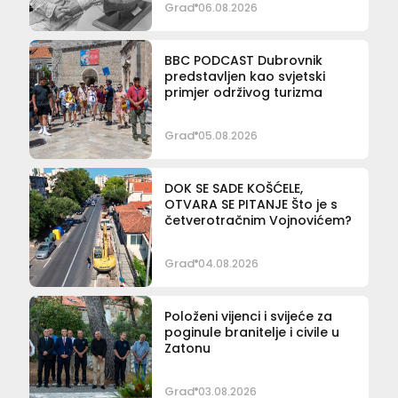
Grad
06.08.2026
BBC PODCAST Dubrovnik
predstavljen kao svjetski
primjer održivog turizma
Grad
05.08.2026
DOK SE SADE KOŠĆELE,
OTVARA SE PITANJE Što je s
četverotračnim Vojnovićem?
Grad
04.08.2026
Položeni vijenci i svijeće za
poginule branitelje i civile u
Zatonu
Grad
03.08.2026