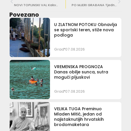
NOVI TOPLINSKI VAL Kakvo nas vrijeme očekuje za vikend
PO MJERI GRAĐANA Tjedni pregled gradskih projekata
Povezano
U ZLATNOM POTOKU Obnavlja
se sportski teren, stiže nova
podloga
Grad
07.08.2026
VREMENSKA PROGNOZA
Danas obilje sunca, sutra
mogući pljuskovi
Grad
07.08.2026
VELIKA TUGA Preminuo
Mladen Mitić, jedan od
najistaknutijih hrvatskih
brodomaketara