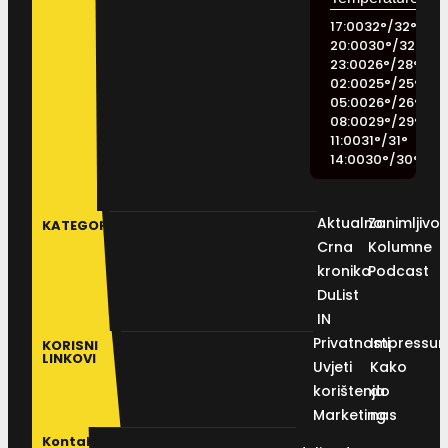
17:00
32
°
/
32
°
20:00
30
°
/
32
°
23:00
26
°
/
28
°
02:00
25
°
/
25
°
05:00
26
°
/
26
°
08:00
29
°
/
29
°
11:00
31
°
/
31
°
14:00
30
°
/
30
°
Aktualno
Zanimljivos
KATEGORIJE
Crna
Kolumne
kronika
Podcast
DuList
IN
Privatnosti
Impressu
KORISNI
LINKOVI
Uvjeti
Kako
korištenja
do
Marketing
nas
Kontakt