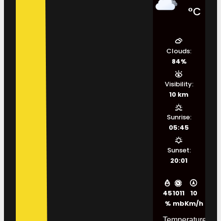
°C
Clouds:
84%
Visibility:
10 km
Sunrise:
05:45
Sunset:
20:01
45
1011
10
%
mb
Km/h