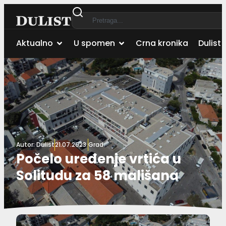
Aktualno
U spomen
Crna kronika
Dulist 
Autor:
Dulist
21.07.2023.
Grad
Počelo uređenje vrtića u
Solitudu za 58 mališana