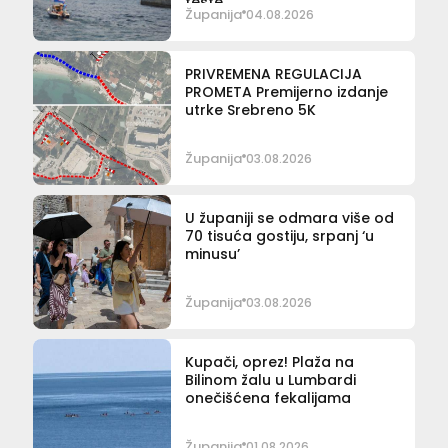
fešte
Županija
04.08.2026
PRIVREMENA REGULACIJA
PROMETA Premijerno izdanje
utrke Srebreno 5K
Županija
03.08.2026
U županiji se odmara više od
70 tisuća gostiju, srpanj ‘u
minusu’
Županija
03.08.2026
Kupači, oprez! Plaža na
Bilinom žalu u Lumbardi
onečišćena fekalijama
Županija
01.08.2026