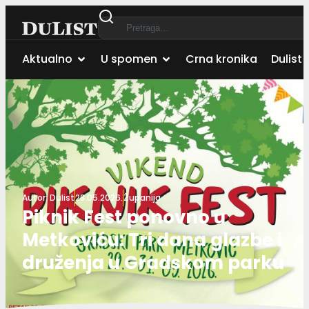
Aktualno
U spomen
Crna kronika
Dulist 
Autor:
Dulist
28.05.2026.
Županija
Piknik Fest ponovno u
Metkoviću: Tri dana glazbe i
druženja u Gradskom parku