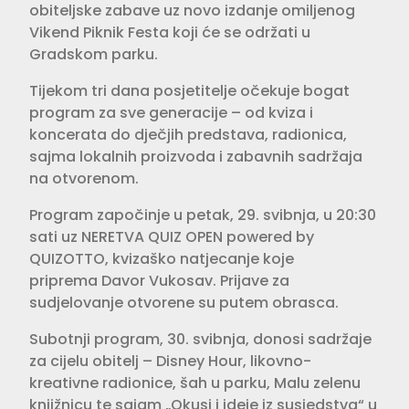
obiteljske zabave uz novo izdanje omiljenog
Vikend Piknik Festa koji će se održati u
Gradskom parku.
Tijekom tri dana posjetitelje očekuje bogat
program za sve generacije – od kviza i
koncerata do dječjih predstava, radionica,
sajma lokalnih proizvoda i zabavnih sadržaja
na otvorenom.
Program započinje u petak, 29. svibnja, u 20:30
sati uz NERETVA QUIZ OPEN powered by
QUIZOTTO, kvizaško natjecanje koje
priprema Davor Vukosav. Prijave za
sudjelovanje otvorene su putem obrasca.
Subotnji program, 30. svibnja, donosi sadržaje
za cijelu obitelj – Disney Hour, likovno-
kreativne radionice, šah u parku, Malu zelenu
knjižnicu te sajam „Okusi i ideje iz susjedstva“ u