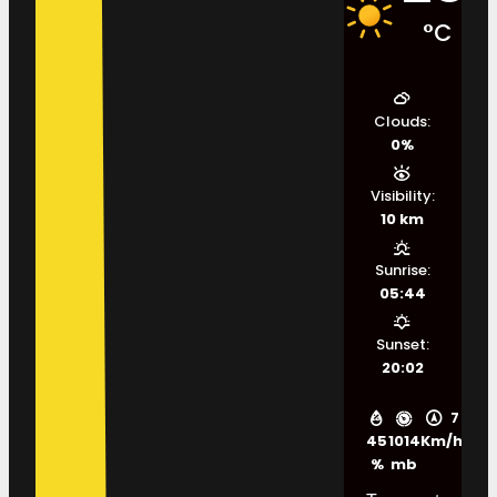
°C
Clouds:
0%
Visibility:
10 km
Sunrise:
05:44
Sunset:
20:02
7
45
1014
Km/h
%
mb