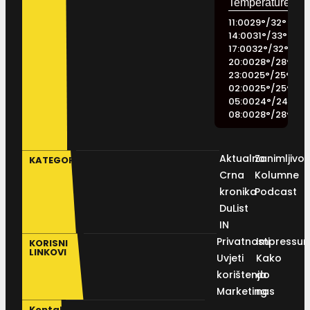
11:00
29
°
/
32
°
14:00
31
°
/
33
°
17:00
32
°
/
32
°
20:00
28
°
/
28
°
23:00
25
°
/
25
°
02:00
25
°
/
25
°
05:00
24
°
/
24
°
08:00
28
°
/
28
°
Aktualno
Zanimljivos
KATEGORIJE
Crna
Kolumne
kronika
Podcast
DuList
IN
Privatnosti
Impressu
KORISNI
LINKOVI
Uvjeti
Kako
korištenja
do
Marketing
nas
Kontakt