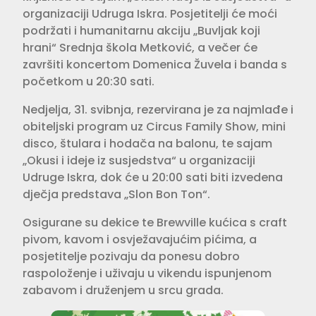
organizaciji Udruga Iskra. Posjetitelji će moći
podržati i humanitarnu akciju „Buvljak koji
hrani“ Srednja škola Metković, a večer će
završiti koncertom Domenica Žuvela i banda s
početkom u 20:30 sati.
Nedjelja, 31. svibnja, rezervirana je za najmlađe i
obiteljski program uz Circus Family Show, mini
disco, štulara i hodača na balonu, te sajam
„Okusi i ideje iz susjedstva“ u organizaciji
Udruge Iskra, dok će u 20:00 sati biti izvedena
dječja predstava „Slon Bon Ton“.
Osigurane su dekice te Brewville kućica s craft
pivom, kavom i osvježavajućim pićima, a
posjetitelje pozivaju da ponesu dobro
raspoloženje i uživaju u vikendu ispunjenom
zabavom i druženjem u srcu grada.