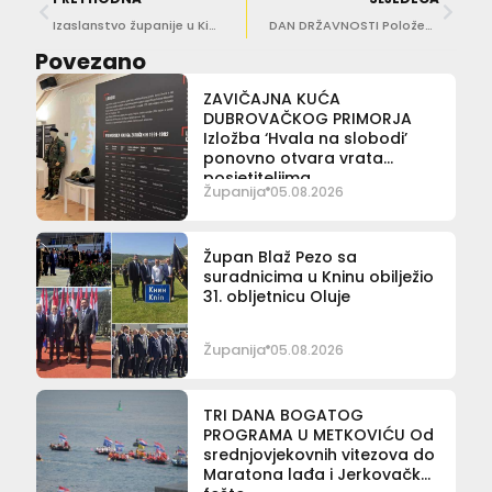
Izaslanstvo županije u Kini na sastanku čelnika te porinuću novog broda Atlantske plovidbe
DAN DRŽAVNOSTI Položeni vijenci i zapaljene svijeće na Boninovu i Vjetrenom mlinu
Povezano
ZAVIČAJNA KUĆA
DUBROVAČKOG PRIMORJA
Izložba ‘Hvala na slobodi’
ponovno otvara vrata
posjetiteljima
Županija
05.08.2026
Župan Blaž Pezo sa
suradnicima u Kninu obilježio
31. obljetnicu Oluje
Županija
05.08.2026
TRI DANA BOGATOG
PROGRAMA U METKOVIĆU Od
srednjovjekovnih vitezova do
Maratona lađa i Jerkovačke