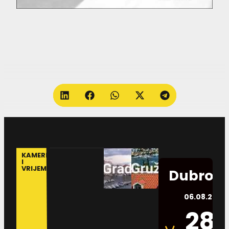
KAMERE
I
VRIJEME
Dubrovn
06.08.2026.
28