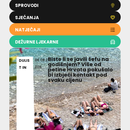
SPROVODI
SJEĆANJA
NATJEČAJI
DEŽURNE LJEKARNE
Biste li se javili šefu na
06.08.2
DULIS
godišnjem? Više od
026
T IN
petine Hrvata pokušalo
bi izbjeći kontakt pod
svaku cijenu