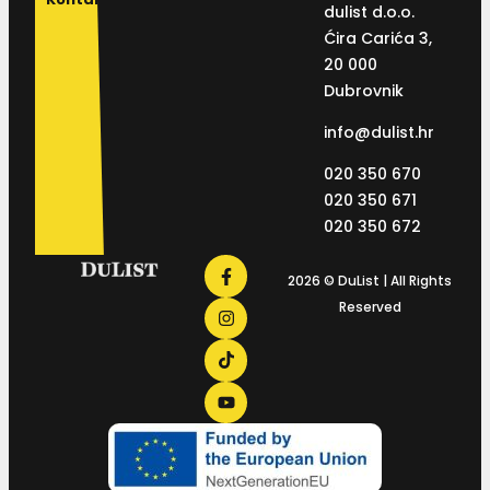
dulist d.o.o.
Ćira Carića 3,
20 000
Dubrovnik
info@dulist.hr
020 350 670
020 350 671
020 350 672
2026 © DuList | All Rights
Reserved