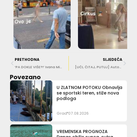
PRETHODNA
SLJEDEĆA
‘PA DOKLE VIŠE?!’ Ivana Mijić Vulinović: Ležaljke ne smiju biti u prvom redu do mora. Pravila se krše, a nitko ne reagira!
[UČI, ČITAJ, PUTUJ] Autobusni kolodvor Dubrovnik u znaku knjiga, evo i detalja
Povezano
U ZLATNOM POTOKU Obnavlja
se sportski teren, stiže nova
podloga
Grad
07.08.2026
VREMENSKA PROGNOZA
Danas obilje sunca, sutra