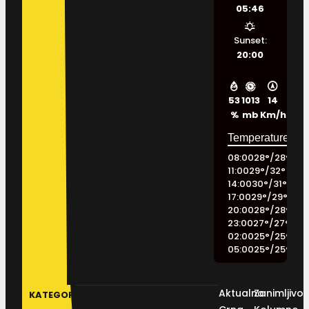
05:46
Sunset:
20:00
53
1013
14
%
mb
Km/h
08:00
28
°
/
28
°
11:00
29
°
/
32
°
14:00
30
°
/
31
°
17:00
29
°
/
29
°
20:00
28
°
/
28
°
23:00
27
°
/
27
°
02:00
25
°
/
25
°
05:00
25
°
/
25
°
Aktualno
Zanimljivos
KATEGORIJE