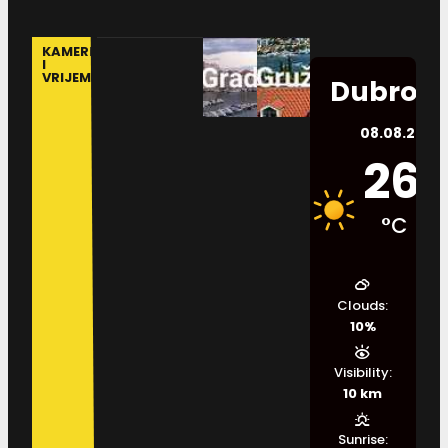
KAMERE
I
VRIJEME
Dubrovn
08.08.2026.
26
°C
Clouds:
10%
Visibility:
10 km
Sunrise: