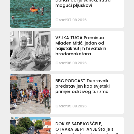
mogući pljuskovi
Grad
07.08.2026
VELIKA TUGA Preminuo
Mladen Mitić, jedan od
najistaknutijih hrvatskih
brodomaketara
Grad
06.08.2026
BBC PODCAST Dubrovnik
predstavljen kao svjetski
primjer održivog turizma
Grad
05.08.2026
DOK SE SADE KOŠĆELE,
OTVARA SE PITANJE Što je s