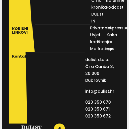
Crna
Kolumne
kronika
Podcast
DuList
IN
Privatnosti
Impressu
KORISNI
LINKOVI
Uvjeti
Kako
korištenja
do
Marketing
nas
Kontakt
dulist d.o.o.
Ćira Carića 3,
20 000
Dubrovnik
info@dulist.hr
020 350 670
020 350 671
020 350 672