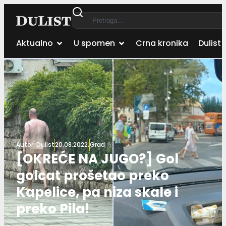
Aktualno
U spomen
Crna kronika
Dulist 
Autor:
Dulist
20.08.2022.
Grad
[OKREĆE NA JUGO?] Gol
golcat prošetao preko
Kapelice, pa niza skale i
preko Pila!