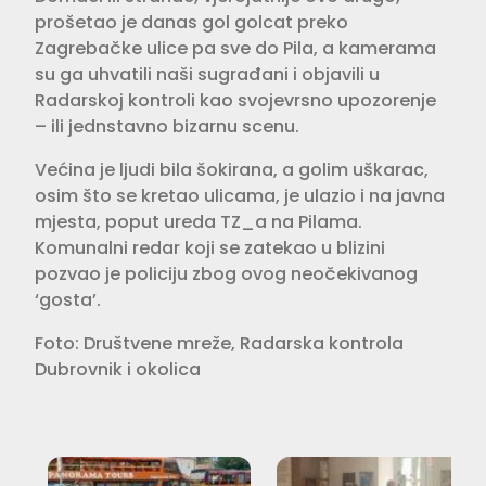
prošetao je danas gol golcat preko
Zagrebačke ulice pa sve do Pila, a kamerama
su ga uhvatili naši sugrađani i objavili u
Radarskoj kontroli kao svojevrsno upozorenje
– ili jednstavno bizarnu scenu.
Većina je ljudi bila šokirana, a golim uškarac,
osim što se kretao ulicama, je ulazio i na javna
mjesta, poput ureda TZ_a na Pilama.
Komunalni redar koji se zatekao u blizini
pozvao je policiju zbog ovog neočekivanog
‘gosta’.
Foto: Društvene mreže, Radarska kontrola
Dubrovnik i okolica