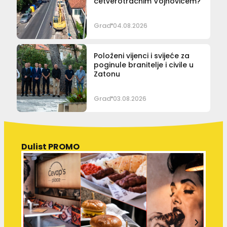
četverotračnim Vojnovićem?
Grad
04.08.2026
Položeni vijenci i svijeće za
poginule branitelje i civile u
Zatonu
Grad
03.08.2026
Dulist PROMO