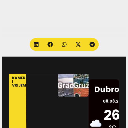
KAMERE
I
VRIJEME
Dubrovn
08.08.2026.
26
°C