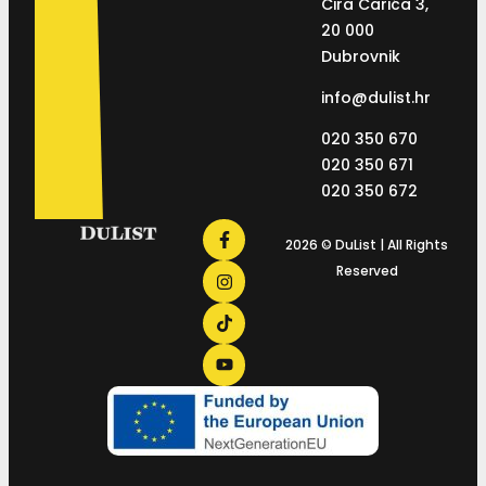
Ćira Carića 3,
20 000
Dubrovnik
info@dulist.hr
020 350 670
020 350 671
020 350 672
2026 © DuList | All Rights
Reserved