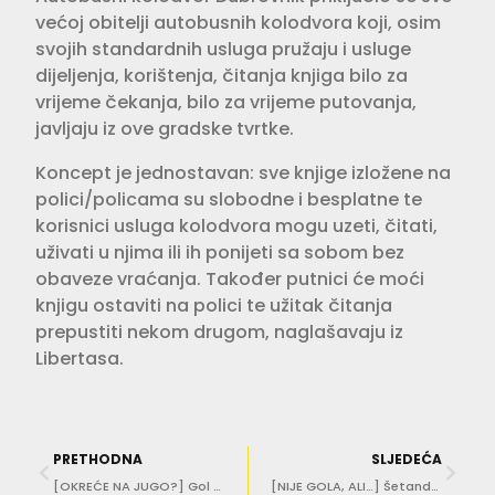
većoj obitelji autobusnih kolodvora koji, osim
svojih standardnih usluga pružaju i usluge
dijeljenja, korištenja, čitanja knjiga bilo za
vrijeme čekanja, bilo za vrijeme putovanja,
javljaju iz ove gradske tvrtke.
Koncept je jednostavan: sve knjige izložene na
polici/policama su slobodne i besplatne te
korisnici usluga kolodvora mogu uzeti, čitati,
uživati u njima ili ih ponijeti sa sobom bez
obaveze vraćanja. Također putnici će moći
knjigu ostaviti na polici te užitak čitanja
prepustiti nekom drugom, naglašavaju iz
Libertasa.
PRETHODNA
SLJEDEĆA
[OKREĆE NA JUGO?] Gol golcat prošetao preko Kapelice, pa niza skale i preko Pila!
[NIJE GOLA, ALI…] Šetando u kupaćem kostimu