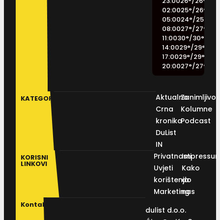
23:00
26
°
/
26
°
02:00
25
°
/
26
°
05:00
24
°
/
25
°
08:00
27
°
/
27
°
11:00
30
°
/
30
°
14:00
29
°
/
29
°
17:00
29
°
/
29
°
20:00
27
°
/
27
°
Aktualno
Zanimljivos
KATEGORIJE
Crna
Kolumne
kronika
Podcast
DuList
IN
Privatnosti
Impressu
KORISNI
LINKOVI
Uvjeti
Kako
korištenja
do
Marketing
nas
Kontakt
dulist d.o.o.