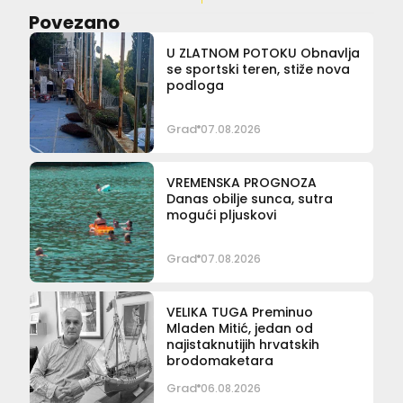
Povezano
U ZLATNOM POTOKU Obnavlja
se sportski teren, stiže nova
podloga
Grad
07.08.2026
VREMENSKA PROGNOZA
Danas obilje sunca, sutra
mogući pljuskovi
Grad
07.08.2026
VELIKA TUGA Preminuo
Mladen Mitić, jedan od
najistaknutijih hrvatskih
brodomaketara
Grad
06.08.2026