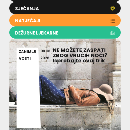
SJEĆANJA
NATJEČAJI
DEŽURNE LJEKARNE
NE MOŽETE ZASPATI
08.08.
ZANIMLJI
ZBOG VRUĆIH NOĆI?
2026
VOSTI
Isprobajte ovaj trik