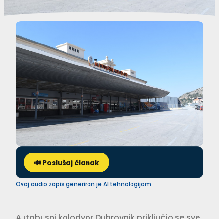
🔊 Poslušaj članak
Ovaj audio zapis generiran je AI tehnologijom
Autobusni kolodvor Dubrovnik priključio se sve