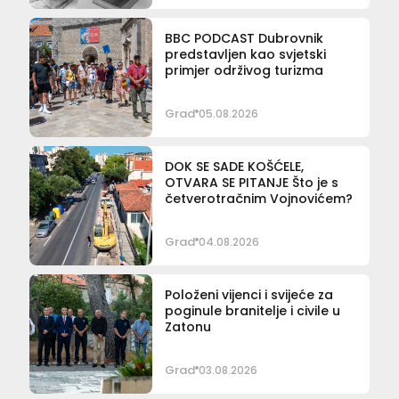
BBC PODCAST Dubrovnik
predstavljen kao svjetski
primjer održivog turizma
Grad
05.08.2026
DOK SE SADE KOŠĆELE,
OTVARA SE PITANJE Što je s
četverotračnim Vojnovićem?
Grad
04.08.2026
Položeni vijenci i svijeće za
poginule branitelje i civile u
Zatonu
Grad
03.08.2026