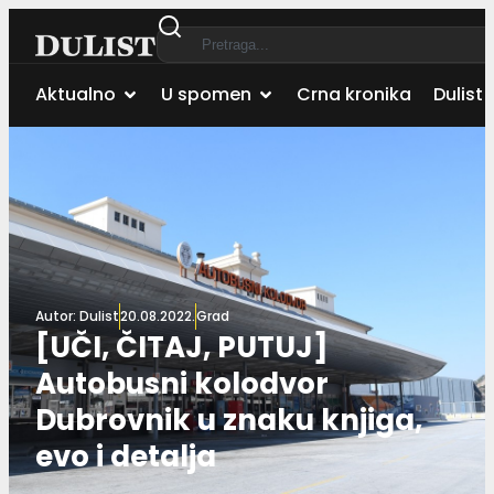
Aktualno
U spomen
Crna kronika
Dulist 
Autor:
Dulist
20.08.2022.
Grad
[UČI, ČITAJ, PUTUJ]
Autobusni kolodvor
Dubrovnik u znaku knjiga,
evo i detalja