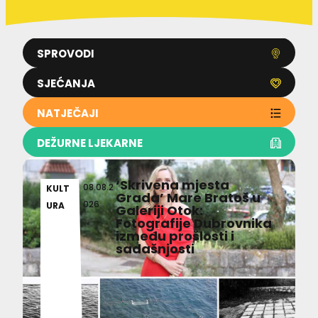
SPROVODI
SJEĆANJA
NATJEČAJI
DEŽURNE LJEKARNE
‘Skrivena mjesta
08.08.2
KULT
Grada’ Mare Bratoš u
026
URA
Galeriji Otok:
Fotografije Dubrovnika
između prošlosti i
sadašnjosti