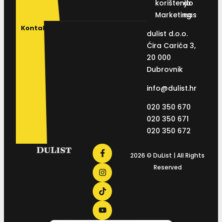
korištenja
do
Marketing
nas
Kontakt
dulist d.o.o.
Ćira Carića 3,
20 000
Dubrovnik
info@dulist.hr
020 350 670
020 350 671
020 350 672
2026 © DuList | All Rights
Reserved