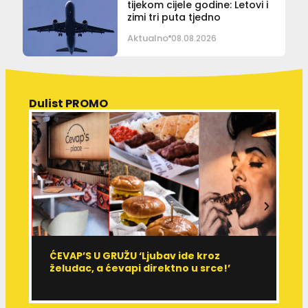
tijekom cijele godine: Letovi i
zimi tri puta tjedno
Aktualno
08.08.2026
Dulist PROMO
ĆEVAP’S U GRUŽU ‘Ljubav ide kroz
V
želudac, a ćevapi direktno u srce!’
d