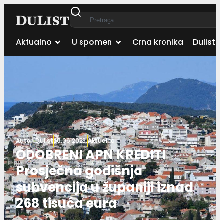
Aktualno
U spomen
Crna kronika
Dulist 
Autor:
Dulist
20.06.2023.
Aktualno
ODOBRENI APN KREDITI
Prosječna godišnja
subvencija u županiji iznad
268 tisuća eura