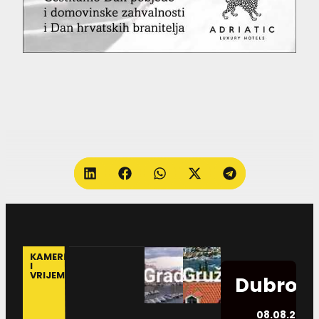
KAMERE
I
VRIJEME
Dubrovn
08.08.2026.