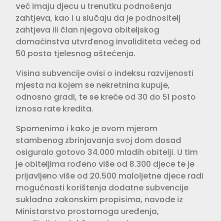
već imaju djecu u trenutku podnošenja
zahtjeva, kao i u slučaju da je podnositelj
zahtjeva ili član njegova obiteljskog
domaćinstva utvrđenog invaliditeta većeg od
50 posto tjelesnog oštećenja.
Visina subvencije ovisi o indeksu razvijenosti
mjesta na kojem se nekretnina kupuje,
odnosno gradi, te se kreće od 30 do 51 posto
iznosa rate kredita.
Spomenimo i kako je ovom mjerom
stambenog zbrinjavanja svoj dom dosad
osiguralo gotovo 34.000 mladih obitelji. U tim
je obiteljima rođeno više od 8.300 djece te je
prijavljeno više od 20.500 maloljetne djece radi
mogućnosti korištenja dodatne subvencije
sukladno zakonskim propisima, navode iz
Ministarstvo prostornoga uređenja,