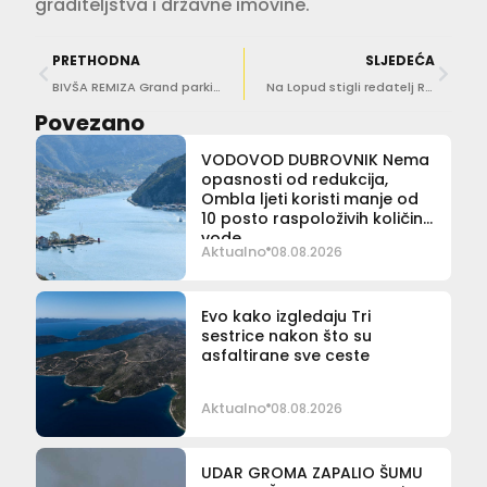
graditeljstva i državne imovine.
PRETHODNA
SLJEDEĆA
BIVŠA REMIZA Grand parking spustio rampe, jedan sat parkiranja platit ćete 3 eura
Na Lopud stigli redatelj Ruben Östlund i direktorica fotografije na filmu Urszula Pontikos
Povezano
VODOVOD DUBROVNIK Nema
opasnosti od redukcija,
Ombla ljeti koristi manje od
10 posto raspoloživih količina
vode
Aktualno
08.08.2026
Evo kako izgledaju Tri
sestrice nakon što su
asfaltirane sve ceste
Aktualno
08.08.2026
UDAR GROMA ZAPALIO ŠUMU