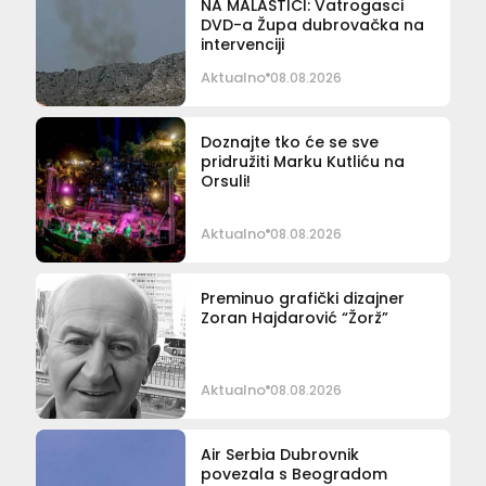
NA MALAŠTICI: Vatrogasci
DVD-a Župa dubrovačka na
intervenciji
Aktualno
08.08.2026
Doznajte tko će se sve
pridružiti Marku Kutliću na
Orsuli!
Aktualno
08.08.2026
Preminuo grafički dizajner
Zoran Hajdarović “Žorž”
Aktualno
08.08.2026
Air Serbia Dubrovnik
povezala s Beogradom