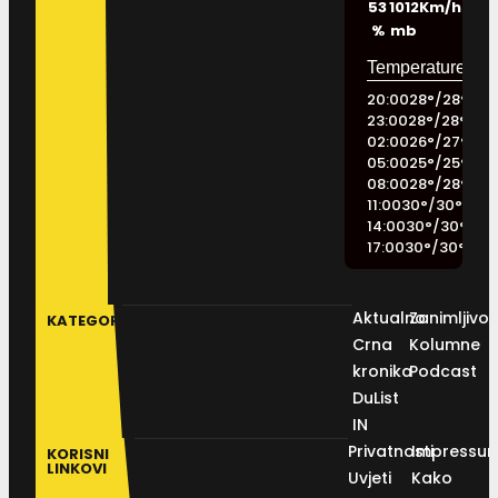
53
1012
Km/h
%
mb
20:00
28
°
/
28
°
23:00
28
°
/
28
°
02:00
26
°
/
27
°
05:00
25
°
/
25
°
08:00
28
°
/
28
°
11:00
30
°
/
30
°
14:00
30
°
/
30
°
17:00
30
°
/
30
°
Aktualno
Zanimljivos
KATEGORIJE
Crna
Kolumne
kronika
Podcast
DuList
IN
Privatnosti
Impressu
KORISNI
LINKOVI
Uvjeti
Kako