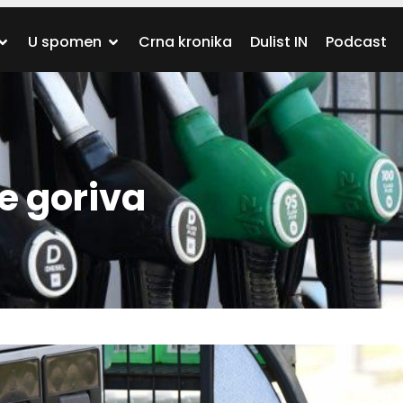
U spomen
Crna kronika
Dulist IN
Podcast
ne goriva