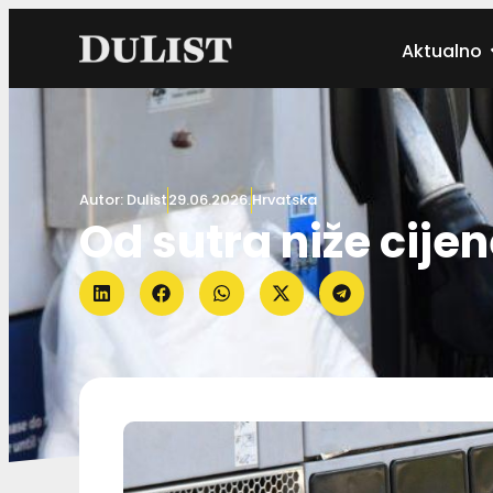
Aktualno
Autor:
Dulist
29.06.2026.
Hrvatska
Od sutra niže cije