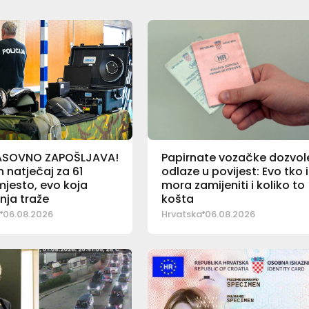
ASOVNO ZAPOŠLJAVA!
Papirnate vozačke dozvol
 natječaj za 61
odlaze u povijest: Evo tko 
jesto, evo koja
mora zamijeniti i koliko to
nja traže
košta
06.08.2026
Hrvatska
06.08.2026