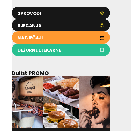
SPROVODI
SJEĆANJA
NATJEČAJI
DEŽURNE LJEKARNE
Dulist PROMO