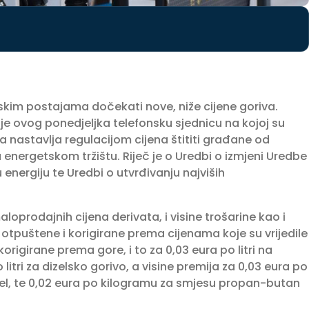
nskim postajama dočekati nove, niže cijene goriva.
je ovog ponedjeljka telefonsku sjednicu na kojoj su
 nastavlja regulacijom cijena štititi građane od
energetskom tržištu. Riječ je o Uredbi o izmjeni Uredbe
u energiju te Uredbi o utvrđivanju najviših
oprodajnih cijena derivata, i visine trošarine kao i
otpuštene i korigirane prema cijenama koje su vrijedile
korigirane prema gore, i to za 0,03 eura po litri na
litri za dizelsko gorivo, a visine premija za 0,03 eura po
i dizel, te 0,02 eura po kilogramu za smjesu propan-butan