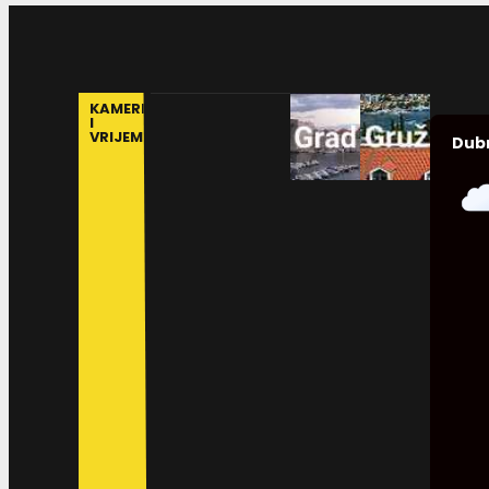
KAMERE
I
VRIJEME
Dub