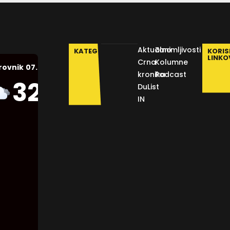
Aktualno
Zanimljivosti
KATEGORIJE
KORIS
LINKO
Crna
Kolumne
07.08.2026.
rovnik
kronika
Podcast
Humidity:
32
°C
DuList
45 %
IN
Pressure:
1011 mb
Wind:
10
Km/h
Clouds:
84%
Visibility: