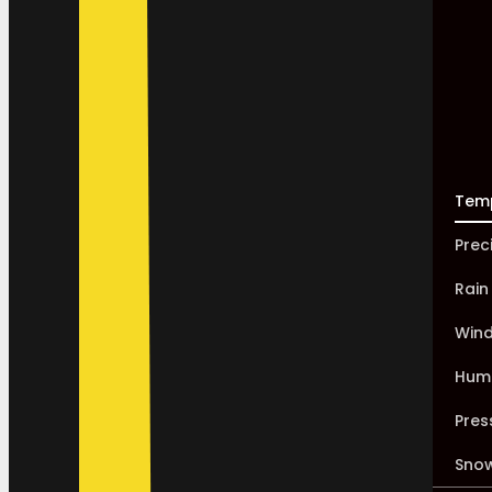
Tem
Prec
Rain
Win
Humi
Pres
Sno