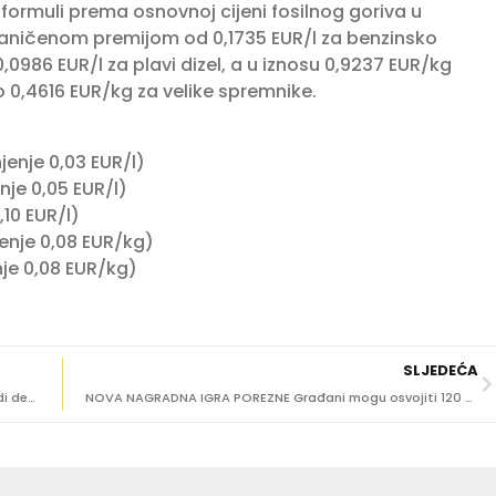
formuli prema osnovnoj cijeni fosilnog goriva u
aničenom premijom od 0,1735 EUR/l za benzinsko
0,0986 EUR/l za plavi dizel, a u iznosu 0,9237 EUR/kg
0,4616 EUR/kg za velike spremnike.
jenje 0,03 EUR/l)
nje 0,05 EUR/l)
,10 EUR/l)
enje 0,08 EUR/kg)
je 0,08 EUR/kg)
SLJEDEĆA
Sigurnosni incident u školskom sustavu: CARNET provodi detaljnu istragu
NOVA NAGRADNA IGRA POREZNE Građani mogu osvojiti 120 tisuća eura!