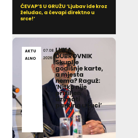
ĆEVAP’S U GRUŽU ‘Ljubav ide kroz
Vitami
želudac, a ćevapi direktno u
uzim
srce!’
LUKA
07.08.
AKTU
AKT
DUBROVNIK
2026
ALNO
ALN
Skuplje
godišnje karte,
a mjesta
nema? Raguž:
‘Nitko nije
prisiljen
uzimati
parking u Luci’