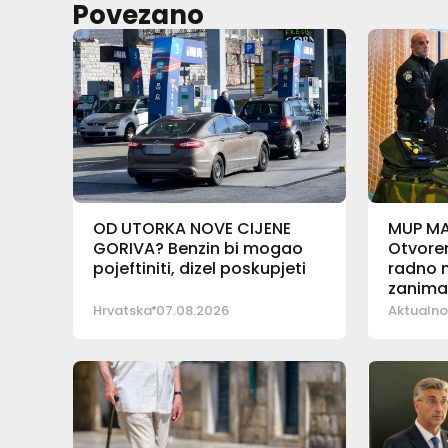
Povezano
OD UTORKA NOVE CIJENE
MUP M
GORIVA? Benzin bi mogao
Otvoren
pojeftiniti, dizel poskupjeti
radno m
zanima
Hrvatska
07.08.2026
Aktualno