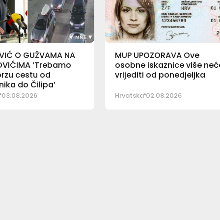
VIĆ O GUŽVAMA NA
MUP UPOZORAVA Ove
VIĆIMA ‘Trebamo
osobne iskaznice više neć
 brzu cestu od
vrijediti od ponedjeljka
ika do Čilipa’
03.08.2026
Hrvatska
02.08.2026