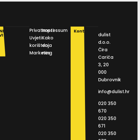
Privatnosti
Impressum
NI
Kontakt
dulist
VI
Uvjeti
Kako
d.o.o.
korištenja
do
Ćira
Marketing
nas
Carića
3, 20
000
Dubrovnik
info@dulist.hr
020 350
670
020 350
671
020 350