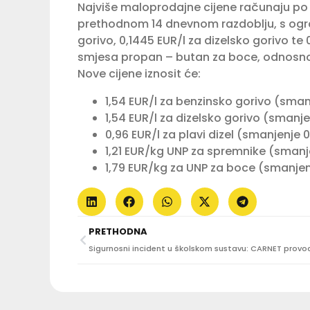
Najviše maloprodajne cijene računaju po 
prethodnom 14 dnevnom razdoblju, s ogr
gorivo, 0,1445 EUR/l za dizelsko gorivo te 
smjesa propan – butan za boce, odnosno 
Nove cijene iznosit će:
1,54 EUR/l za benzinsko gorivo (sman
1,54 EUR/l za dizelsko gorivo (smanje
0,96 EUR/l za plavi dizel (smanjenje 0
1,21 EUR/kg UNP za spremnike (smanj
1,79 EUR/kg za UNP za boce (smanjen
PRETHODNA