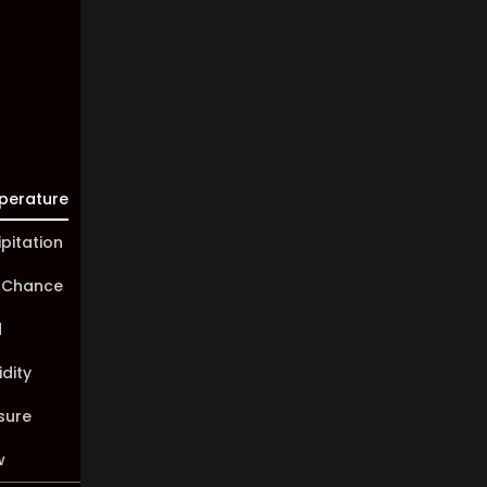
10 km
Sunrise:
05:45
Sunset:
20:01
perature
ipitation
 Chance
d
dity
sure
w