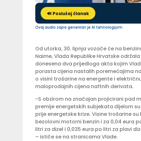
🔊 Poslušaj članak
Ovaj audio zapis generiran je AI tehnologijom
Od utorka, 30. lipnja vozače će na benzi
Naime, Vlada Republike Hrvatske održala 
donesena dva prijedloga akta kojim Vlada
porasta cijena nastalih poremećajima na 
o visini trošarine na energente i električn
maloprodajnih cijena naftnih derivata.
-S obzirom na značajan projicirani pad mal
premije energetskih subjekata dijelom su 
prije energetske krize. Visine trošarine su 
bezolovni motorni benzin i za 0,04 eura po 
litri za dizel i 0,035 eura po litri za plav
– ističe se na stranicama Vlade.