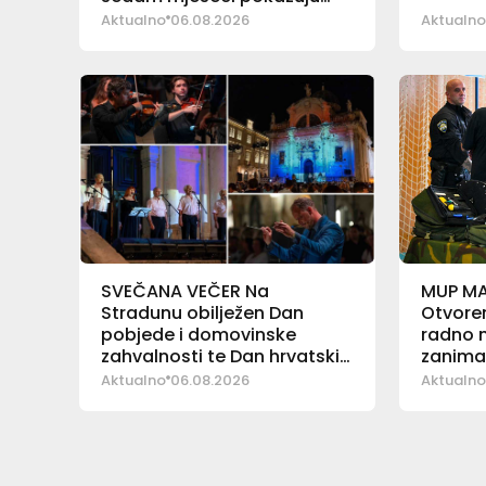
pad
Aktualno
06.08.2026
Aktualno
SVEČANA VEČER Na
MUP M
Stradunu obilježen Dan
Otvoren
pobjede i domovinske
radno m
zahvalnosti te Dan hrvatskih
zanima
branitelja
Aktualno
06.08.2026
Aktualno