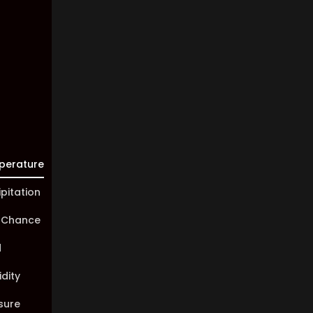
Visibility:
10 km
Sunrise:
05:44
Sunset:
20:02
perature
ipitation
 Chance
d
dity
sure