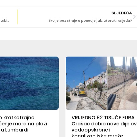
SLJEDEĆA
VELIKI SKANDAL! Procurili podaci više od 560 tisuća hrvatskih učenika i nastavnika
Tko je bez struje u ponedjeljak, utorak i srijedu?
o kratkotrajno
VRIJEDNO 82 TISUĆE EURA
enje mora na plaži
Orašac dobio nove dijelo
al u Lumbardi
vodoopskrbne i
kanalizacijske mreže