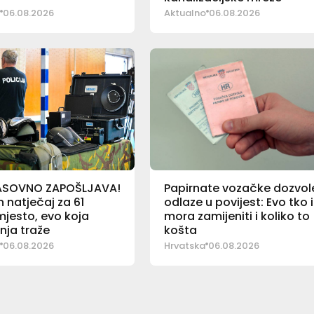
06.08.2026
Aktualno
06.08.2026
ASOVNO ZAPOŠLJAVA!
Papirnate vozačke dozvol
 natječaj za 61
odlaze u povijest: Evo tko 
jesto, evo koja
mora zamijeniti i koliko to
nja traže
košta
06.08.2026
Hrvatska
06.08.2026