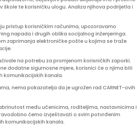
 škole te korisničku ulogu. Analiza njihova podrijetla i
uju pristup korisničkim računima, upozoravamo
shing napada i drugih oblika socijalnog inženjeringa.
m zaprimanja elektroničke pošte u kojima se traže
cije.
ućivale na potrebu za promjenom korisničkih zaporki.
ne dodatne sigurnosne mjere, korisnici će o njima biti
 komunikacijskih kanala.
ma, nema pokazatelja da je ugrožen rad CARNET-ovih
zabrinutost među učenicima, roditeljima, nastavnicima i
 pravodobno ćemo izvještavati o svim potvrđenim
h komunikacijskih kanala.