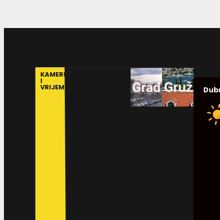
KAMERE
I
VRIJEME
Dub