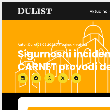
Aktualno
Autor:
Dulist
28.06.2026.
Aktualno
,
Hrvatska
Sigurnosni incide
CARNET provodi de