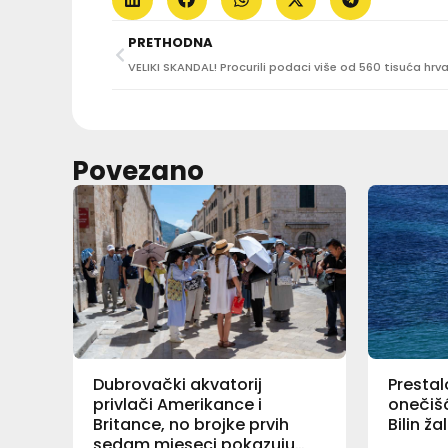
PRETHODNA
Povezano
Dubrovački akvatorij
Prestal
privlači Amerikance i
onečišć
Britance, no brojke prvih
Bilin ž
sedam mjeseci pokazuju