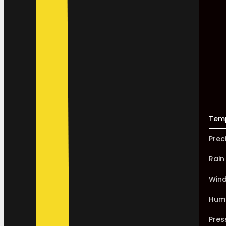
Tem
Prec
Rain
Win
Humi
Pres