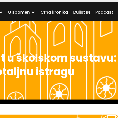
U spomen
Crna kronika
Dulist IN
Podcast
nt u školskom sustavu:
taljnu istragu