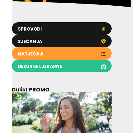
SPROVODI
SJEĆANJA
NATJEČAJI
DEŽURNE LJEKARNE
Dulist PROMO