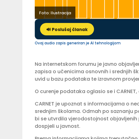
Foto: Ilustracija
🔊 Poslušaj članak
Ovaj audio zapis generiran je AI tehnologijom
Na internetskom forumu je javno objavljen
zapisa o učenicima osnovnih i srednjih šk
uvid u bazu podataka te izravnom provjer
O curenje podataka oglasio se i CARNET, a
CARNET je upoznat s informacijama o neo
srednjim školama. Odmah po saznanju pok
bi se utvrdila vjerodostojnost objavljenih
dospjeli u javnost.
Prema informacijama kojima trenutačno r