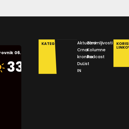
Aktualno
Zanimljivosti
KATEGORIJE
KORIS
LINKO
Crna
Kolumne
06.08.2026.
rovnik
kronika
Podcast
Humidity:
33
°C
DuList
44 %
IN
Pressure:
1013 mb
Wind:
8
Km/h
Clouds:
0%