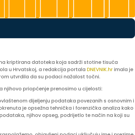
a kriptirana datoteka koja sadrži stotine tisuća
ola u Hrvatskoj, a redakcija portala
DNEVNIK.hr
imala je
om utvrdila da su podaci nažalost točni.
 njihovo priopćenje prenosimo u cijelosti:
vlaštenom dijeljenju podataka povezanih s osnovnim i
renuta je opsežna tehnička i forenzička analiza kako
 podataka, njihov opseg, podrijetlo te način na koji su
aspolažemo, objavljeni podaci uključuju ime i prezime