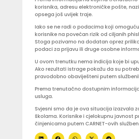
korisnika, adresu elektroničke pošte, naziv
opsega još uvijek traje.
Iako se ne radi o podacima koji omoguć
korisnike na povećan rizik od ciljanih phi
Stoga pozivamo na dodatan oprez priliko
podaci za prijavu ili druge osobne informa
U ovom trenutku nema indicija koje bi up
Ako rezultati istrage pokažu da su potreb
pravodobno obaviješteni putem službenih
Prema trenutačno dostupnim informacija
usluga.
Svjesni smo da je ova situacija izazvala 
školama. Korisnike i cjelokupnu javnost
činjenicama putem CARNET-ovih službeni