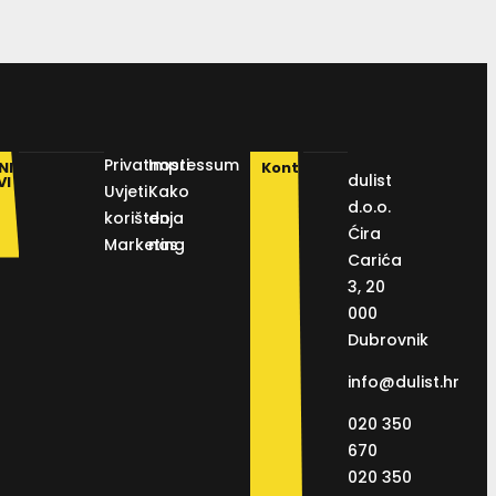
Privatnosti
Impressum
NI
Kontakt
dulist
VI
Uvjeti
Kako
d.o.o.
korištenja
do
Ćira
Marketing
nas
Carića
3, 20
000
Dubrovnik
info@dulist.hr
020 350
670
020 350