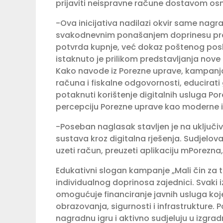
prijaviti neispravne račune dostavom osno
-Ova inicijativa nadilazi okvir same nagr
svakodnevnim ponašanjem doprinesu prav
potvrda kupnje, već dokaz poštenog poslo
istaknuto je prilikom predstavljanja nove
Kako navode iz Porezne uprave, kampanja 
računa i fiskalne odgovornosti, educirati 
potaknuti korištenje digitalnih usluga Pore
percepciju Porezne uprave kao moderne i 
-Poseban naglasak stavljen je na uključiv
sustava kroz digitalna rješenja. Sudjelov
uzeti račun, preuzeti aplikaciju mPorezna, p
Edukativni slogan kampanje „Mali čin za t
individualnog doprinosa zajednici. Svaki i
omogućuje financiranje javnih usluga ko
obrazovanja, sigurnosti i infrastrukture.
nagradnu igru i aktivno sudjeluju u izgrad