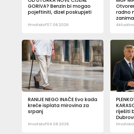
OD UTORKA NOVE CIJENE
MUP M
GORIVA? Benzin bi mogao
Otvoren
pojeftiniti, dizel poskupjeti
radno m
zanima
Hrvatska
07.08.2026
Aktualno
RANIJE NEGO INAČE Evo kada
PLENKO
kreće isplata mirovina za
KARASO
srpanj
riješiti
Dubrovn
Hrvatska
04.08.2026
Hrvatska