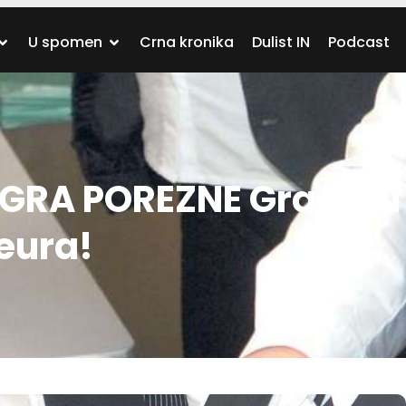
U spomen
Crna kronika
Dulist IN
Podcast
GRA POREZNE Građani
 eura!