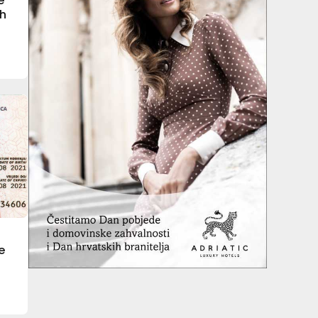
e
ih
e