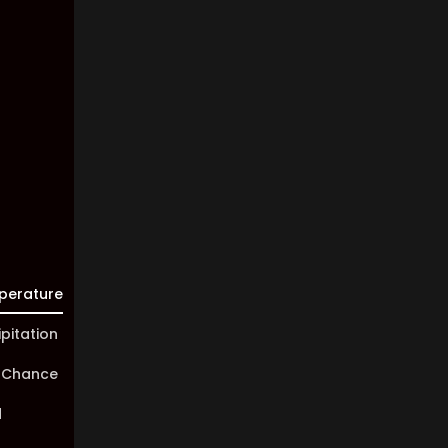
Clouds:
84%
Visibility:
10 km
Sunrise:
05:45
Sunset:
20:01
perature
ipitation
 Chance
d