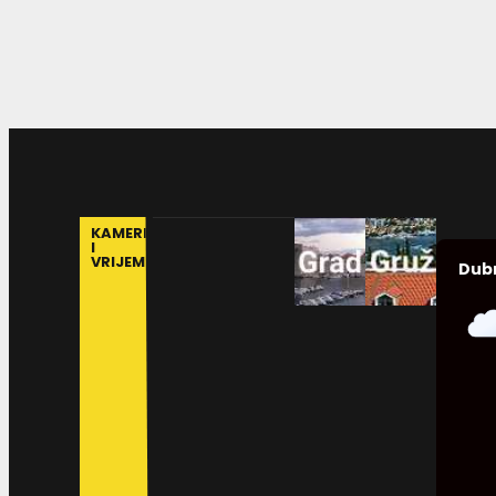
KAMERE
I
VRIJEME
Dub