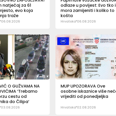
ASOVNO ZAPOŠLJAVA!
Papirnate vozačke dozvol
 natječaj za 61
odlaze u povijest: Evo tko 
jesto, evo koja
mora zamijeniti i koliko to
nja traže
košta
06.08.2026
Hrvatska
06.08.2026
VIĆ O GUŽVAMA NA
MUP UPOZORAVA Ove
VIĆIMA ‘Trebamo
osobne iskaznice više neć
 brzu cestu od
vrijediti od ponedjeljka
ika do Čilipa’
03.08.2026
Hrvatska
02.08.2026