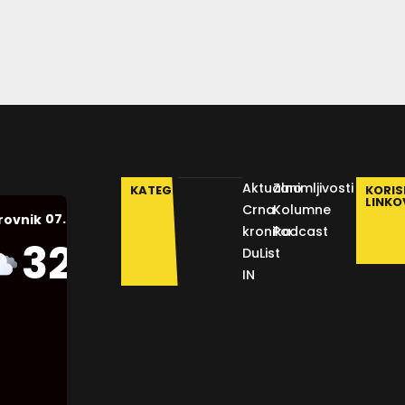
Aktualno
Zanimljivosti
KATEGORIJE
KORIS
LINKO
Crna
Kolumne
07.08.2026.
rovnik
kronika
Podcast
Humidity:
32
°C
DuList
45 %
IN
Pressure:
1011 mb
Wind:
10
Km/h