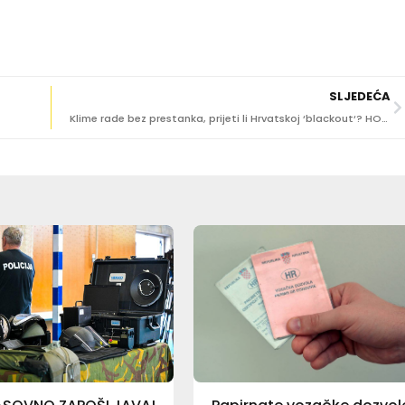
SLJEDEĆA
Klime rade bez prestanka, prijeti li Hrvatskoj ‘blackout‘? HOPS otkriva koliko je mreža sigurna