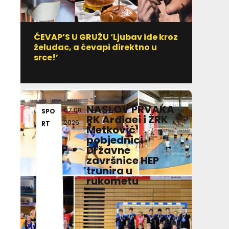
ĆEVAP’S U GRUŽU ‘Ljubav ide kroz
Vitami
želudac, a ćevapi direktno u
uzim
srce!’
NASLOV PRVAKA
07.08.
SPO
AKT
RK Ardiaei i ŽRK
2026
RT
ALN
Metković
pobjednici
Državne
završnice HEP
trunira u
rukometu