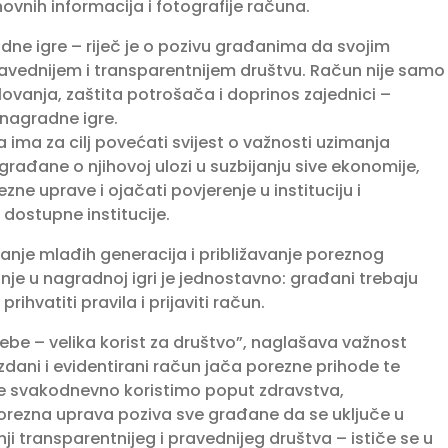
vnih informacija i fotografije računa.
adne igre – riječ je o pozivu građanima da svojim
ednijem i transparentnijem društvu. Račun nije samo
vanja, zaštita potrošača i doprinos zajednici –
 nagradne igre.
ima za cilj povećati svijest o važnosti uzimanja
građane o njihovoj ulozi u suzbijanju sive ekonomije,
zne uprave i ojačati povjerenje u instituciju i
dostupne institucije.
anje mlađih generacija i približavanje poreznog
anje u nagradnoj igri je jednostavno: građani trebaju
rihvatiti pravila i prijaviti račun.
ebe – velika korist za društvo”, naglašava važnost
zdani i evidentirani račun jača porezne prihode te
je svakodnevno koristimo poput zdravstva,
 Porezna uprava poziva sve građane da se uključe u
nji transparentnijeg i pravednijeg društva – ističe se u