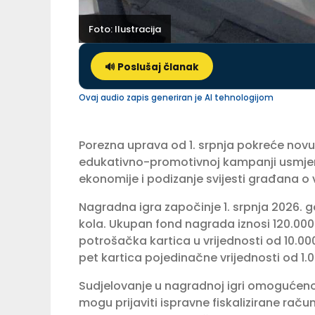
Foto: Ilustracija
🔊 Poslušaj članak
Ovaj audio zapis generiran je AI tehnologijom
Porezna uprava od 1. srpnja pokreće novu 
edukativno-promotivnoj kampanji usmjeren
ekonomije i podizanje svijesti građana o
Nagradna igra započinje 1. srpnja 2026. go
kola. Ukupan fond nagrada iznosi 120.000
potrošačka kartica u vrijednosti od 10.000
pet kartica pojedinačne vrijednosti od 1.0
Sudjelovanje u nagradnoj igri omogućeno
mogu prijaviti ispravne fiskalizirane rač