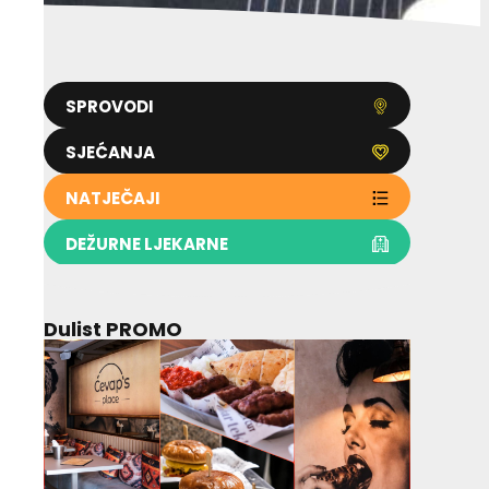
SPROVODI
SJEĆANJA
NATJEČAJI
DEŽURNE LJEKARNE
Dulist PROMO