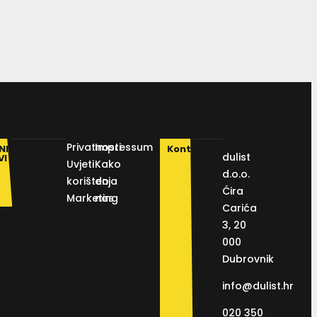
Privatnosti
Impressum
NI
Kontakt
dulist
VI
Uvjeti
Kako
d.o.o.
korištenja
do
Ćira
Marketing
nas
Carića
3, 20
000
Dubrovnik
info@dulist.hr
020 350