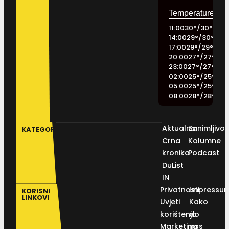
11:00
30
°
/
30
°
14:00
29
°
/
30
°
17:00
29
°
/
29
°
20:00
27
°
/
27
°
23:00
27
°
/
27
°
02:00
25
°
/
25
°
05:00
25
°
/
25
°
08:00
28
°
/
28
°
Aktualno
Zanimljivos
KATEGORIJE
Crna
Kolumne
kronika
Podcast
DuList
IN
Privatnosti
Impressu
KORISNI
LINKOVI
Uvjeti
Kako
korištenja
do
Marketing
nas