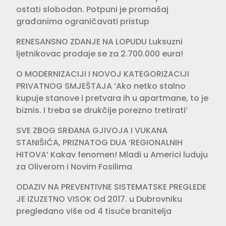
ostati slobodan. Potpuni je promašaj
građanima ograničavati pristup
RENESANSNO ZDANJE NA LOPUDU Luksuzni
ljetnikovac prodaje se za 2.700.000 eura!
O MODERNIZACIJI I NOVOJ KATEGORIZACIJI
PRIVATNOG SMJEŠTAJA ‘Ako netko stalno
kupuje stanove i pretvara ih u apartmane, to je
biznis. I treba se drukčije porezno tretirati’
SVE ZBOG SRĐANA GJIVOJA I VUKANA
STANIŠIĆA, PRIZNATOG DUA ‘REGIONALNIH
HITOVA’ Kakav fenomen! Mladi u Americi luduju
za Oliverom i Novim Fosilima
ODAZIV NA PREVENTIVNE SISTEMATSKE PREGLEDE
JE IZUZETNO VISOK Od 2017. u Dubrovniku
pregledano više od 4 tisuće branitelja