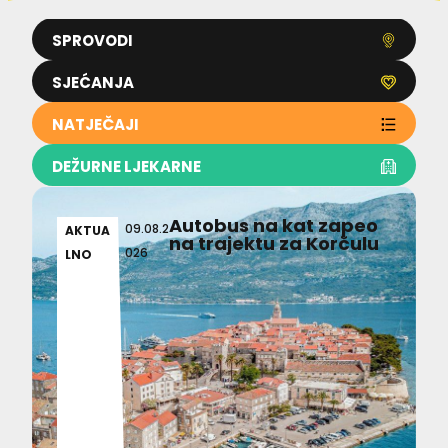
SPROVODI
SJEĆANJA
NATJEČAJI
DEŽURNE LJEKARNE
Autobus na kat zapeo
09.08.2
AKTUA
na trajektu za Korčulu
026
LNO