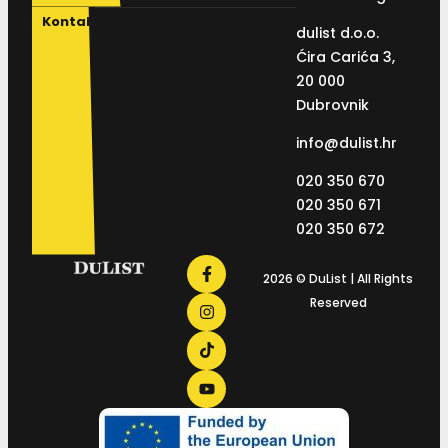
Kontakt
dulist d.o.o.
Ćira Carića 3,
20 000
Dubrovnik
info@dulist.hr
020 350 670
020 350 671
020 350 672
2026 © DuList | All Rights
Reserved