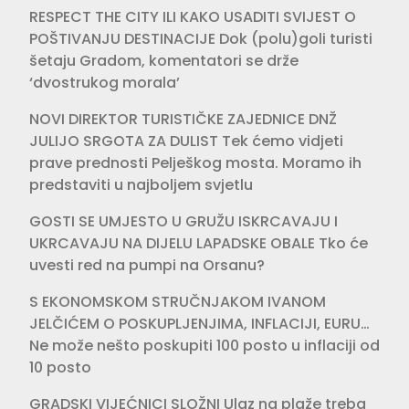
RESPECT THE CITY ILI KAKO USADITI SVIJEST O
POŠTIVANJU DESTINACIJE Dok (polu)goli turisti
šetaju Gradom, komentatori se drže
‘dvostrukog morala’
NOVI DIREKTOR TURISTIČKE ZAJEDNICE DNŽ
JULIJO SRGOTA ZA DULIST Tek ćemo vidjeti
prave prednosti Pelješkog mosta. Moramo ih
predstaviti u najboljem svjetlu
GOSTI SE UMJESTO U GRUŽU ISKRCAVAJU I
UKRCAVAJU NA DIJELU LAPADSKE OBALE Tko će
uvesti red na pumpi na Orsanu?
S EKONOMSKOM STRUČNJAKOM IVANOM
JELČIĆEM O POSKUPLJENJIMA, INFLACIJI, EURU…
Ne može nešto poskupiti 100 posto u inflaciji od
10 posto
GRADSKI VIJEĆNICI SLOŽNI Ulaz na plaže treba