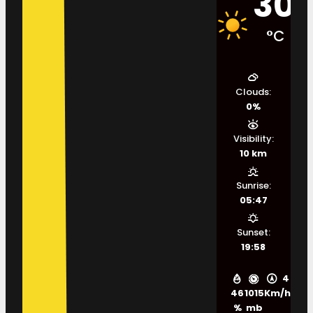
30
°C
Clouds:
0%
Visibility:
10 km
Sunrise:
05:47
Sunset:
19:58
4
46
1015
Km/h
%
mb