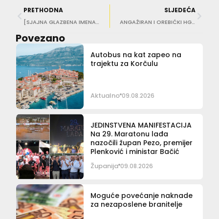
PRETHODNA
SLJEDEĆA
[SJAJNA GLAZBENA IMENA STIŽU U GRAD] Jubilarno izdanje festivala Dubrovnik u pozno ljeto
ANGAŽIRAN I OREBIĆKI HGSS Svjetioničar spasio obitelj turista nestalu kod Lastova
Povezano
Autobus na kat zapeo na
trajektu za Korčulu
Aktualno
09.08.2026
JEDINSTVENA MANIFESTACIJA
Na 29. Maratonu lađa
nazočili župan Pezo, premijer
Plenković i ministar Bačić
Županija
09.08.2026
Moguće povećanje naknade
za nezaposlene branitelje