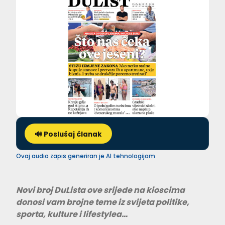
🔊 Poslušaj članak
Ovaj audio zapis generiran je AI tehnologijom
Novi broj DuLista ove srijede na kioscima
donosi vam brojne teme iz svijeta politike,
sporta, kulture i lifestylea…