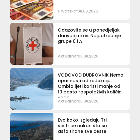
Hrvatska
08.08.2026
Odazovite se u ponedjeljak
darivanju krvi: Najpotrebnije
grupe 0 i A
Aktualno
08.08.2026
VODOVOD DUBROVNIK Nema
opasnosti od redukcija,
Ombla ljeti koristi manje od
10 posto raspoloživih količina
vode
Aktualno
08.08.2026
Evo kako izgledaju Tri
sestrice nakon što su
asfaltirane sve ceste