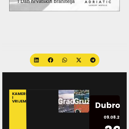
KAMERE
I
VRIJEME
Dubrovn
09.08.2026.