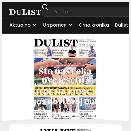
Aktualno
U spomen
Crna kronika
Dulist 
Autor:
Dulist
23.08.2022.
Aktualno
OD SRIJEDE NA KIOSCIMA
Čeka vas novi broj DuLista!