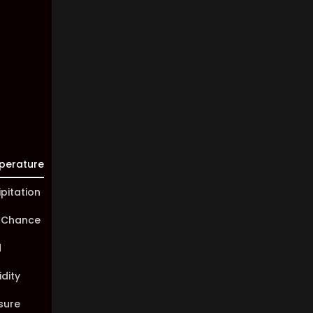
Visibility:
10 km
Sunrise:
05:45
Sunset:
20:01
perature
ipitation
 Chance
d
dity
sure