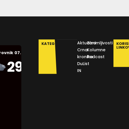
Aktualno
Zanimljivosti
KATEGORIJE
KORIS
LINKO
Crna
Kolumne
07.08.2026.
rovnik
kronika
Podcast
Humidity:
29
°C
DuList
45 %
IN
Pressure:
1012 mb
Wind:
12
Km/h
Clouds:
100%