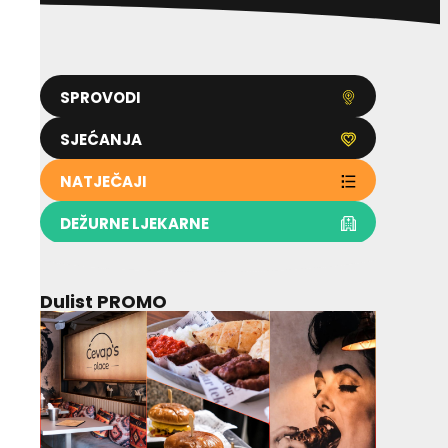
SPROVODI
SJEĆANJA
NATJEČAJI
DEŽURNE LJEKARNE
Dulist PROMO