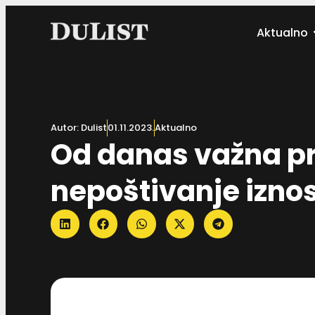
Aktualno
Autor:
Dulist
01.11.2023.
Aktualno
Od danas važna pr
nepoštivanje izno