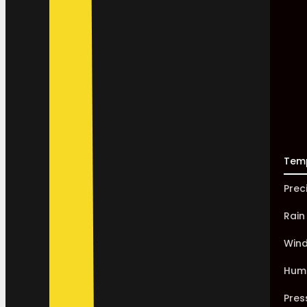
Tem
Prec
Rain
Win
Humi
Pres