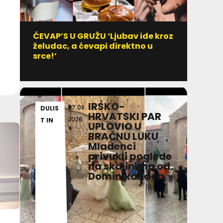
ĆEVAP’S U GRUŽU ‘Ljubav ide kroz
Vitami
želudac, a ćevapi direktno u
uzim
srce!’
IRSKO-
07.08.
DULIS
SPO
HRVATSKI PAR
2026
T IN
RT
UPLOVIO U
BRAČNU LUKU
Mladenci
privukli poglede
na skalinima od
Dominikanaca