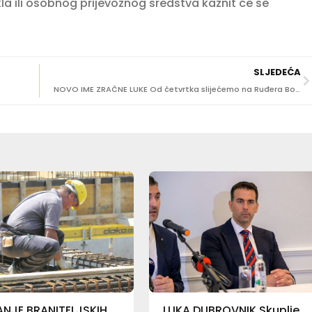
la ili osobnog prijevoznog sredstva kaznit će se
SLJEDEĆA
NOVO IME ZRAČNE LUKE Od četvrtka slijećemo na Ruđera Boškovića!
NJE BRANITELJSKIH
LUKA DUBROVNIK Skuplje