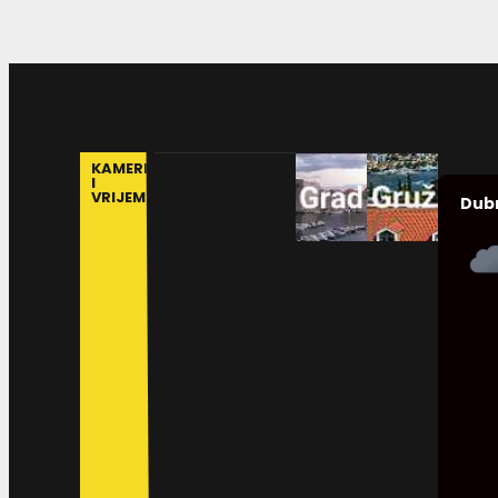
KAMERE
I
VRIJEME
Dub