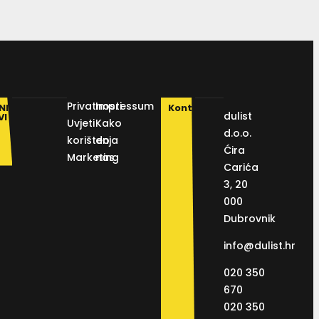
Privatnosti
Impressum
NI
Kontakt
dulist
VI
Uvjeti
Kako
d.o.o.
korištenja
do
Ćira
Marketing
nas
Carića
3, 20
000
Dubrovnik
info@dulist.hr
020 350
670
020 350