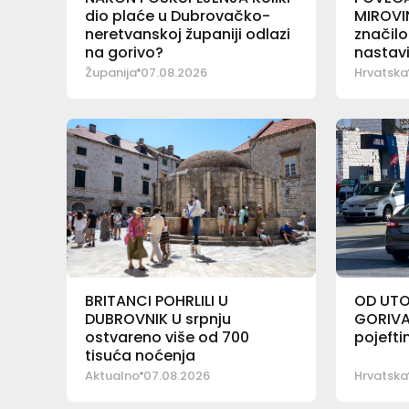
dio plaće u Dubrovačko-
MIROVIN
neretvanskoj županiji odlazi
značilo
na gorivo?
nastavi
Županija
07.08.2026
Hrvatska
BRITANCI POHRLILI U
OD UTO
DUBROVNIK U srpnju
GORIVA
ostvareno više od 700
pojeftin
tisuća noćenja
Aktualno
07.08.2026
Hrvatska