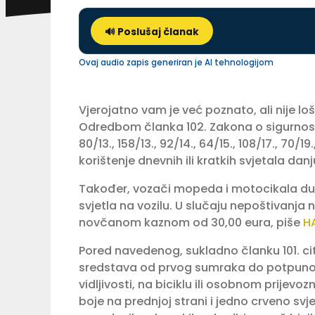
🔊 Poslušaj članak
Ovaj audio zapis generiran je AI tehnologijom
Vjerojatno vam je već poznato, ali nije lo
Odredbom članka 102. Zakona o sigurnosti
80/13., 158/13., 92/14., 64/15., 108/17., 70/
korištenje dnevnih ili kratkih svjetala da
Također, vozači mopeda i motocikala dužn
svjetla na vozilu. U slučaju nepoštivanja
novčanom kaznom od 30,00 eura, piše
H
Pored navedenog, sukladno članku 101. cit
sredstava od prvog sumraka do potpunog
vidljivosti, na biciklu ili osobnom prijev
boje na prednjoj strani i jedno crveno svje