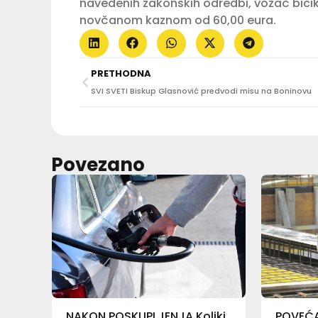
navedenih zakonskih odredbi, vozač bicik
novčanom kaznom od 60,00 eura.
PRETHODNA
SVI SVETI Biskup Glasnović predvodi misu na Boninovu
Povezano
NAKON POSKUPLJENJA Koliki
POVEĆA