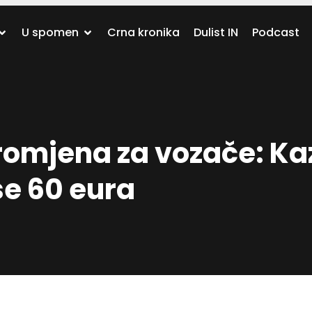
U spomen
Crna kronika
Dulist IN
Podcast
omjena za vozače: Ka
se 60 eura