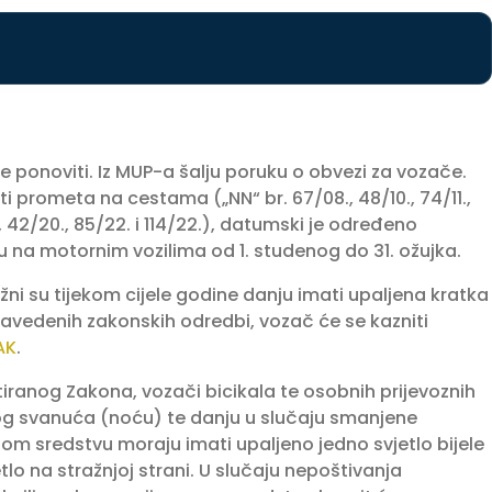
še ponoviti. Iz MUP-a šalju poruku o obvezi za vozače.
 prometa na cestama („NN“ br. 67/08., 48/10., 74/11.,
19., 42/20., 85/22. i 114/22.), datumski je određeno
nju na motornim vozilima od 1. studenog do 31. ožujka.
i su tijekom cijele godine danju imati upaljena kratka
 navedenih zakonskih odredbi, vozač će se kazniti
AK
.
iranog Zakona, vozači bicikala te osobnih prijevoznih
 svanuća (noću) te danju u slučaju smanjene
oznom sredstvu moraju imati upaljeno jedno svjetlo bijele
tlo na stražnjoj strani. U slučaju nepoštivanja