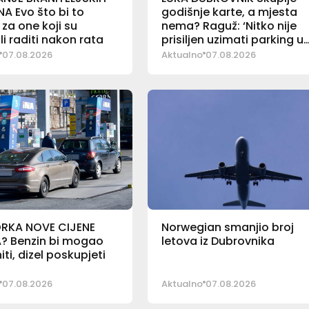
A Evo što bi to
godišnje karte, a mjesta
 za one koji su
nema? Raguž: ‘Nitko nije
li raditi nakon rata
prisiljen uzimati parking u
Luci’
07.08.2026
Aktualno
07.08.2026
RKA NOVE CIJENE
Norwegian smanjio broj
? Benzin bi mogao
letova iz Dubrovnika
iti, dizel poskupjeti
07.08.2026
Aktualno
07.08.2026