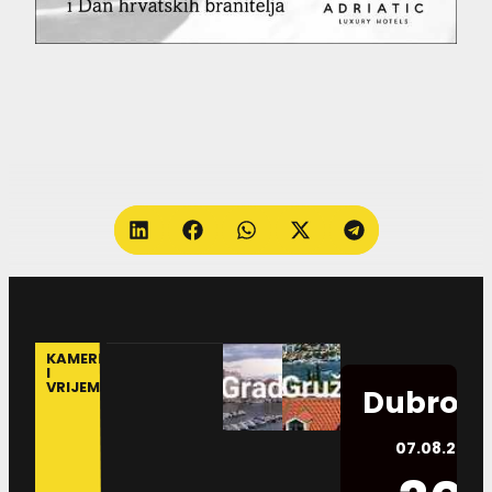
KAMERE
I
VRIJEME
Dubrovn
07.08.2026.