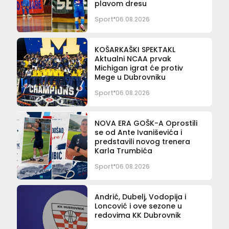
plavom dresu
Sport
06.08.2026
KOŠARKAŠKI SPEKTAKL
Aktualni NCAA prvak
Michigan igrat će protiv
Mege u Dubrovniku
Sport
06.08.2026
NOVA ERA GOŠK-A Oprostili
se od Ante Ivaniševića i
predstavili novog trenera
Karla Trumbića
Sport
06.08.2026
Andrić, Dubelj, Vodopija i
Loncović i ove sezone u
redovima KK Dubrovnik