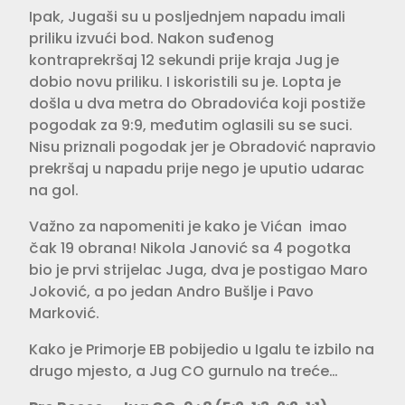
Ipak, Jugaši su u posljednjem napadu imali
priliku izvući bod. Nakon suđenog
kontraprekršaj 12 sekundi prije kraja Jug je
dobio novu priliku. I iskoristili su je. Lopta je
došla u dva metra do Obradovića koji postiže
pogodak za 9:9, međutim oglasili su se suci.
Nisu priznali pogodak jer je Obradović napravio
prekršaj u napadu prije nego je uputio udarac
na gol.
Važno za napomeniti je kako je Vićan imao
čak 19 obrana! Nikola Janović sa 4 pogotka
bio je prvi strijelac Juga, dva je postigao Maro
Joković, a po jedan Andro Bušlje i Pavo
Marković.
Kako je Primorje EB pobijedio u Igalu te izbilo na
drugo mjesto, a Jug CO gurnulo na treće…