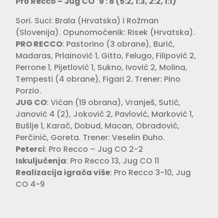
Pro Recco – Jug CO 9 : 8 (5:2, 1:3, 2:2, 1:1)
Sori. Suci: Brala (Hrvatska) i Rožman
(Slovenija). Opunomoćenik: Risek (Hrvatska).
PRO RECCO
: Pastorino (3 obrane), Burić,
Madaras, Prlainović 1, Gitto, Felugo, Filipović 2,
Perrone 1, Pijetlović 1, Sukno, Ivović 2, Molina,
Tempesti (4 obrane), Figari 2. Trener: Pino
Porzio.
JUG CO
: Vićan (19 obrana), Vranješ, Sutić,
Janović 4 (2), Joković 2, Pavlović, Marković 1,
Bušlje 1, Karač, Dobud, Macan, Obradović,
Perčinić, Goreta. Trener: Veselin Đuho.
Peterci
: Pro Recco – Jug CO 2-2
Iskuljučenja
: Pro Recco 13, Jug CO 11
Realizacija igrača više
: Pro Recco 3-10, Jug
CO 4-9