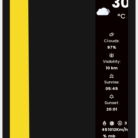
30
°C
Clouds:
97%
Visibility:
10 km
Sunrise:
05:45
Sunset:
20:01
3
45
1012
Km/h
%
mb