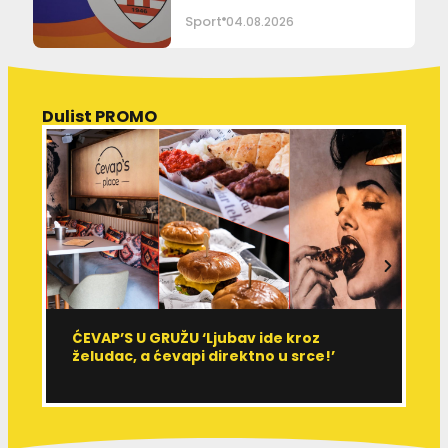
Sport
04.08.2026
Dulist PROMO
ĆEVAP’S U GRUŽU ‘Ljubav ide kroz
V
želudac, a ćevapi direktno u srce!’
d