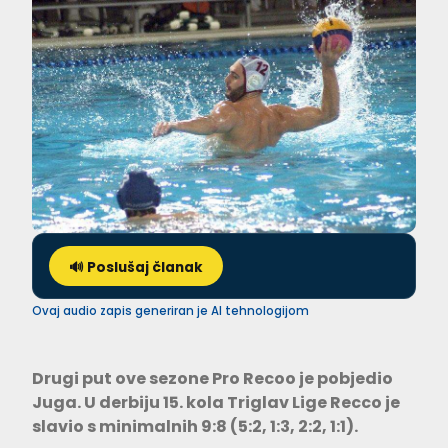
🔊 Poslušaj članak
Ovaj audio zapis generiran je AI tehnologijom
Drugi put ove sezone Pro Recoo je pobjedio
Juga. U derbiju 15. kola Triglav Lige Recco je
slavio s minimalnih 9:8 (5:2, 1:3, 2:2, 1:1).