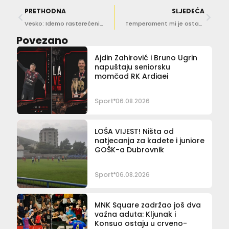
PRETHODNA
SLJEDEĆA
Vesko: Idemo rasterećeni, ali po pobjedu!
Temperament mi je ostao isti! Ispalim na sudačku nepravdu
Povezano
Ajdin Zahirović i Bruno Ugrin
napuštaju seniorsku
momčad RK Ardiaei
Sport
06.08.2026
LOŠA VIJEST! Ništa od
natjecanja za kadete i juniore
GOŠK-a Dubrovnik
Sport
06.08.2026
MNK Square zadržao još dva
važna aduta: Kljunak i
Konsuo ostaju u crveno-