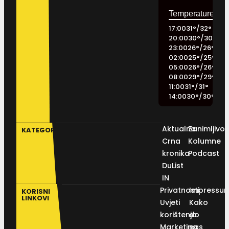
17:00
31
°
/
32
°
20:00
30
°
/
30
°
23:00
26
°
/
26
°
02:00
25
°
/
25
°
05:00
26
°
/
26
°
08:00
29
°
/
29
°
11:00
31
°
/
31
°
14:00
30
°
/
30
°
Aktualno
Zanimljivos
KATEGORIJE
Crna
Kolumne
kronika
Podcast
DuList
IN
Privatnosti
Impressu
KORISNI
LINKOVI
Uvjeti
Kako
korištenja
do
Marketing
nas