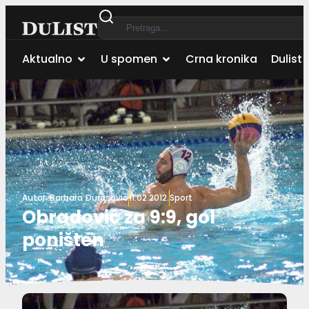
Aktualno
U spomen
Crna kronika
Dulist 
Autor:
Barbara Đurasović
11.02.2012.
Sport
Obradović za 9:9, gol
poništen