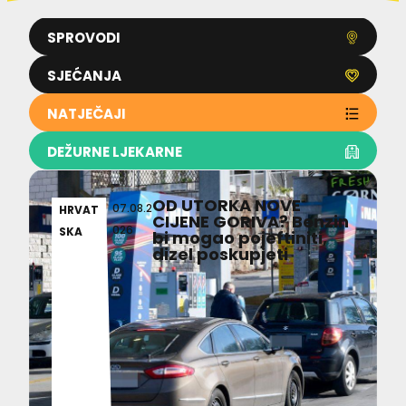
SPROVODI
SJEĆANJA
NATJEČAJI
DEŽURNE LJEKARNE
OD UTORKA NOVE
07.08.2
HRVAT
CIJENE GORIVA? Benzin
026
SKA
bi mogao pojeftiniti,
dizel poskupjeti