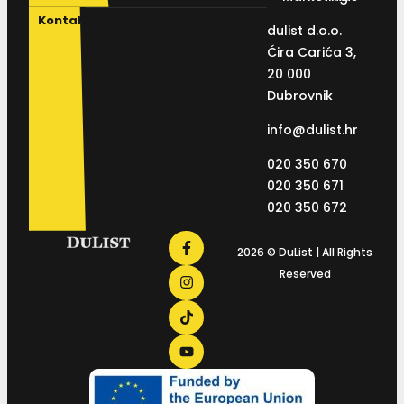
Kontakt
dulist d.o.o.
Ćira Carića 3,
20 000
Dubrovnik
info@dulist.hr
020 350 670
020 350 671
020 350 672
2026 © DuList | All Rights
Reserved