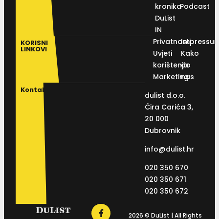
kronika
Podcast
DuList
IN
Privatnosti
Impressu
KORISNI
LINKOVI
Uvjeti
Kako
korištenja
do
Marketing
nas
Kontakt
dulist d.o.o.
Ćira Carića 3,
20 000
Dubrovnik
info@dulist.hr
020 350 670
020 350 671
020 350 672
2026 © DuList | All Rights