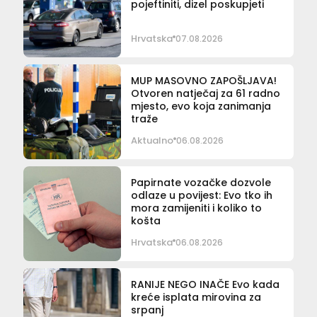
pojeftiniti, dizel poskupjeti
Hrvatska
07.08.2026
MUP MASOVNO ZAPOŠLJAVA!
Otvoren natječaj za 61 radno
mjesto, evo koja zanimanja
traže
Aktualno
06.08.2026
Papirnate vozačke dozvole
odlaze u povijest: Evo tko ih
mora zamijeniti i koliko to
košta
Hrvatska
06.08.2026
RANIJE NEGO INAČE Evo kada
kreće isplata mirovina za
srpanj