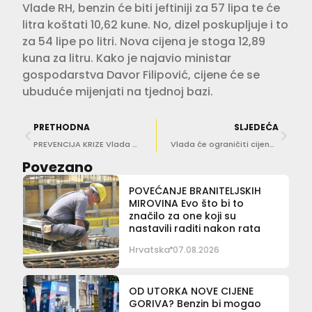
Vlade RH, benzin će biti jeftiniji za 57 lipa te će
litra koštati 10,62 kune. No, dizel poskupljuje i to
za 54 lipe po litri. Nova cijena je stoga 12,89
kuna za litru. Kako je najavio ministar
gospodarstva Davor Filipović, cijene će se
ubuduće mijenjati na tjednoj bazi.
PRETHODNA
SLJEDEĆA
PREVENCIJA KRIZE Vlada predstavlja paket pomoći zbog visokih cijena energenata
Vlada će ograničiti cijene mlijeka, ulja, šećera, mljevenog mesa?
Povezano
POVEĆANJE BRANITELJSKIH
MIROVINA Evo što bi to
značilo za one koji su
nastavili raditi nakon rata
Hrvatska
07.08.2026
OD UTORKA NOVE CIJENE
GORIVA? Benzin bi mogao