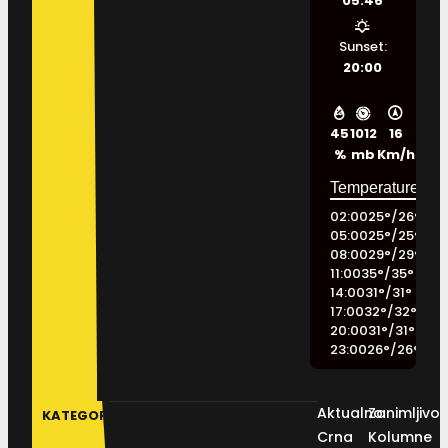
05:46
Sunset:
20:00
45
1012
16
%
mb
Km/h
02:00
25
°
/
26
°
05:00
25
°
/
25
°
08:00
29
°
/
29
°
11:00
35
°
/
35
°
14:00
31
°
/
31
°
17:00
32
°
/
32
°
20:00
31
°
/
31
°
23:00
26
°
/
26
°
Aktualno
Zanimljivos
KATEGORIJE
Crna
Kolumne