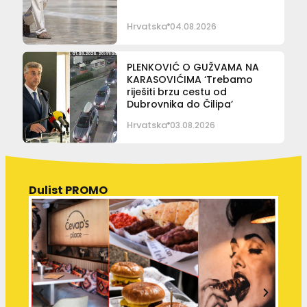
Hrvatska
04.08.2026
PLENKOVIĆ O GUŽVAMA NA
KARASOVIĆIMA ‘Trebamo
riješiti brzu cestu od
Dubrovnika do Čilipa’
Hrvatska
03.08.2026
Dulist PROMO