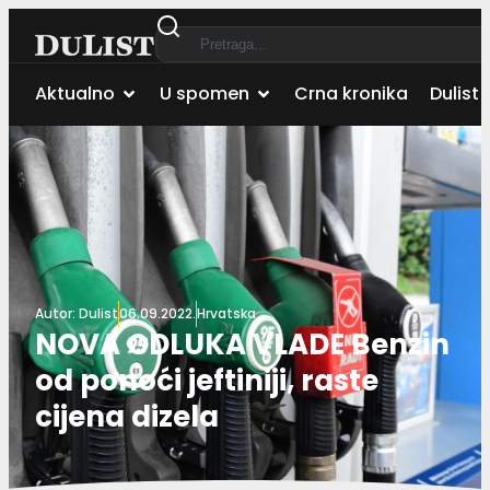
Aktualno
U spomen
Crna kronika
Dulist 
Autor:
Dulist
06.09.2022.
Hrvatska
NOVA ODLUKA VLADE Benzin
od ponoći jeftiniji, raste
cijena dizela