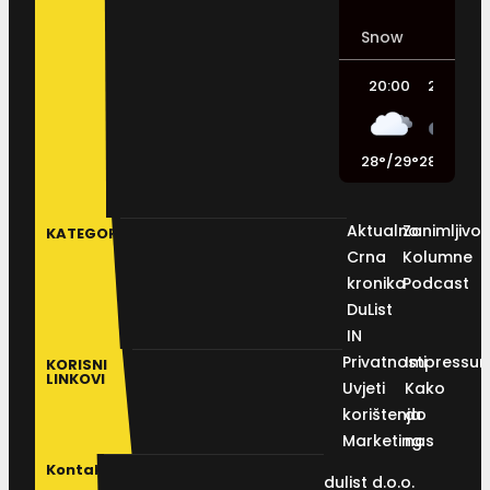
Snow
20:00
23:00
28
°
/
29
°
28
°
/
28
°
2
Aktualno
Zanimljivos
KATEGORIJE
Crna
Kolumne
kronika
Podcast
DuList
IN
Privatnosti
Impressu
KORISNI
LINKOVI
Uvjeti
Kako
korištenja
do
Marketing
nas
Kontakt
dulist d.o.o.