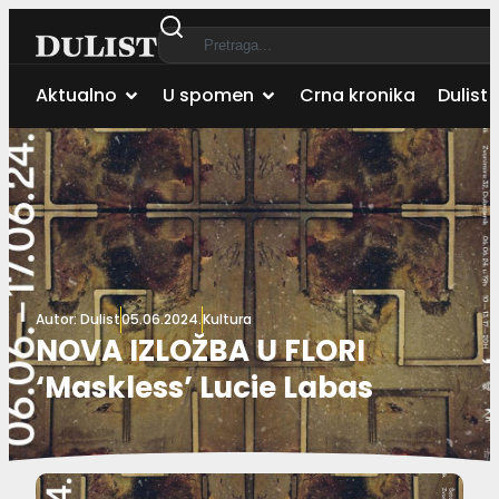
Aktualno
U spomen
Crna kronika
Dulist 
Autor:
Dulist
05.06.2024.
Kultura
NOVA IZLOŽBA U FLORI
‘Maskless’ Lucie Labas