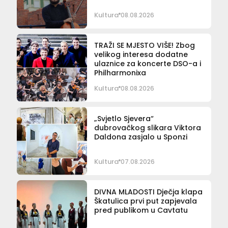
Kultura
08.08.2026
TRAŽI SE MJESTO VIŠE! Zbog
velikog interesa dodatne
ulaznice za koncerte DSO-a i
Philharmonixa
Kultura
08.08.2026
„Svjetlo Sjevera“
dubrovačkog slikara Viktora
Daldona zasjalo u Sponzi
Kultura
07.08.2026
DIVNA MLADOSTI Dječja klapa
Škatulica prvi put zapjevala
pred publikom u Cavtatu