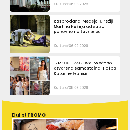
Kultura
06.08.2026
Rasprodana ‘Medeja’ u režiji
Martina Kušeja od sutra
ponovno na Lovrjencu
Kultura
06.08.2026
‘IZMEĐU TRAGOVA’ Svečano
otvorena samostalna izložba
Katarine Ivanišin
Kultura
05.08.2026
Dulist PROMO