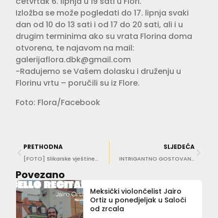
četvrtak 6. lipnja u 19 sati u Flori.
Izložba se može pogledati do 17. lipnja svaki
dan od 10 do 13 sati i od 17 do 20 sati, ali i u
drugim terminima ako su vrata Florina doma
otvorena, te najavom na mail:
galerijaflora.dbk@gmail.com
-Radujemo se Vašem dolasku i druženju u
Florinu vrtu – poručili su iz Flore.
Foto: Flora/Facebook
PRETHODNA
SLJEDEĆA
[FOTO] Slikarske vještine predstavili polaznici Art studija Kantunić
INTRIGANTNO GOSTOVANJE Tarik Filipović u predstavi ‘Sex i glad/Doktor za one stvari’
Povezano
Meksički violončelist Jairo
Ortiz u ponedjeljak u Saloči
od zrcala