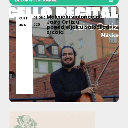
Meksički violončelist
08.08.2
KULT
Jairo Ortiz u
026
URA
ponedjeljak u Saloči od
zrcala