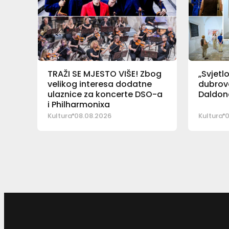
TRAŽI SE MJESTO VIŠE! Zbog
„Svjetl
velikog interesa dodatne
dubrova
ulaznice za koncerte DSO-a
Daldona
i Philharmonixa
Kultura
08.08.2026
Kultura
0