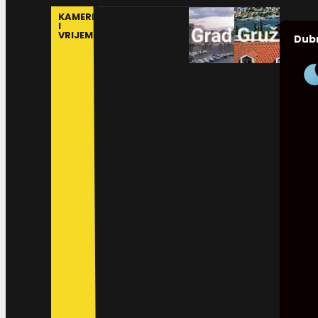
KAMERE
I
VRIJEME
Dub