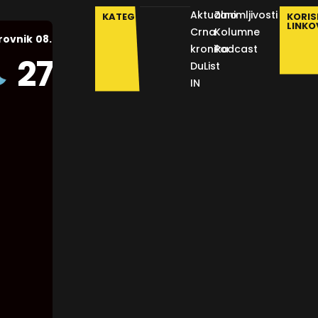
Aktualno
Zanimljivosti
KATEGORIJE
KORIS
LINKO
Crna
Kolumne
08.08.2026.
rovnik
kronika
Podcast
Humidity:
27
°C
DuList
58 %
IN
Pressure:
1014 mb
Wind:
16
Km/h
Clouds:
0%
Visibility:
10 km
Sunrise: