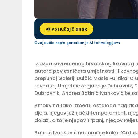
🔊 Poslušaj članak
Ovaj audio zapis generiran je AI tehnologijom
Izložba suvremenog hrvatskog likovnog u
autora povjesničara umjetnosti i likovnog
prepunoj Galeriji Dulčić Masle Pulitika. O
ravnatelj Umjetničke galerije Dubrovnik,
Dubrovnik, Andrea Batinić Ivanković te sa
Smokvina tako između ostaloga naglašav
djela, njegov južnjački temperament, nj
dolazi, a to je njegov Trpanj, njegov Pelješ
Batinić Ivanković napominje kako: ‘Ciklus