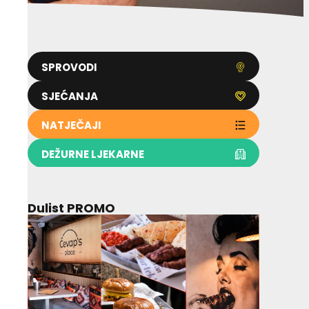
SPROVODI
SJEĆANJA
NATJEČAJI
DEŽURNE LJEKARNE
Dulist PROMO