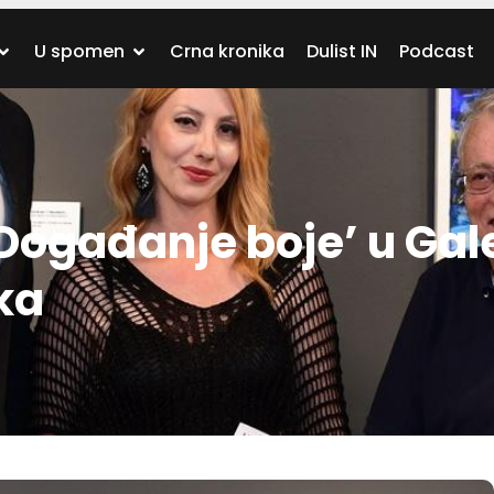
U spomen
Crna kronika
Dulist IN
Podcast
‘Događanje boje’ u Gale
ika