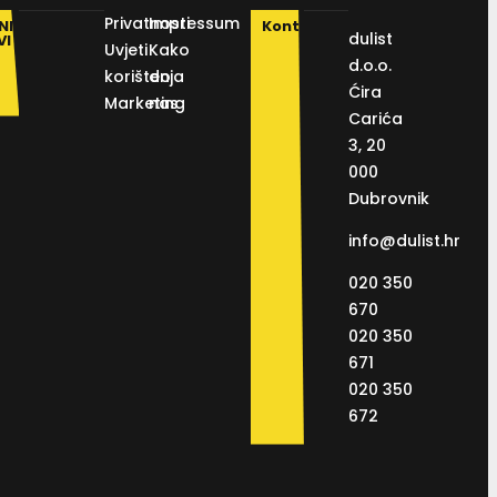
Privatnosti
Impressum
NI
Kontakt
dulist
VI
Uvjeti
Kako
d.o.o.
korištenja
do
Ćira
Marketing
nas
Carića
3, 20
000
Dubrovnik
info@dulist.hr
020 350
670
020 350
671
020 350
672