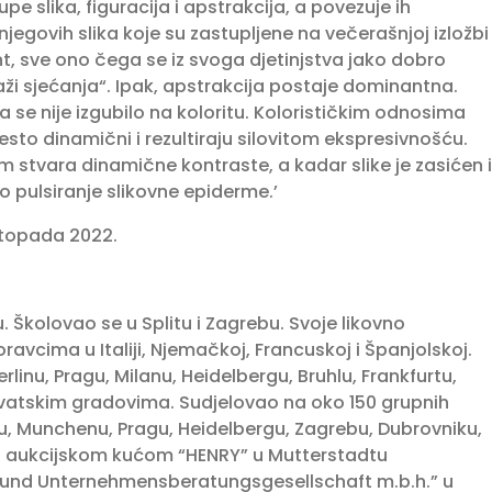
pe slika, figuracija i apstrakcija, a povezuje ih
i njegovih slika koje su zastupljene na večerašnjoj izložbi
t, sve ono čega se iz svoga djetinjstva jako dobro
jzaži sjećanja“. Ipak, apstrakcija postaje dominantna.
šta se nije izgubilo na koloritu. Kolorističkim odnosima
esto dinamični i rezultiraju silovitom ekspresivnošću.
 stvara dinamične kontraste, a kadar slike je zasićen i
 pulsiranje slikovne epiderme.’
istopada 2022.
. Školovao se u Splitu i Zagrebu. Svoje likovno
avcima u Italiji, Njemačkoj, Francuskoj i Španjolskoj.
rlinu, Pragu, Milanu, Heidelbergu, Bruhlu, Frankfurtu,
vatskim gradovima. Sudjelovao na oko 150 grupnih
ku, Munchenu, Pragu, Heidelbergu, Zagrebu, Dubrovniku,
je s aukcijskom kućom “HENRY” u Mutterstadtu
 und Unternehmensberatungsgesellschaft m.b.h.” u