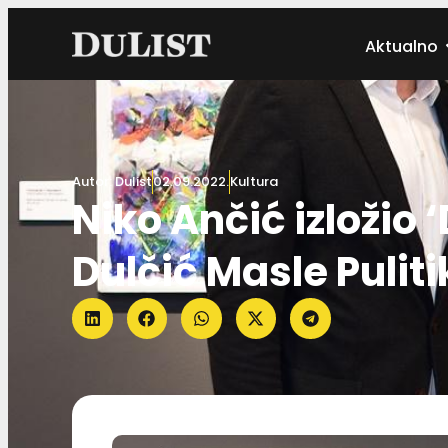
Aktualno
Autor:
Dulist
02.09.2022.
Kultura
Niko Ančić izložio 
Dulčić Masle Pulit