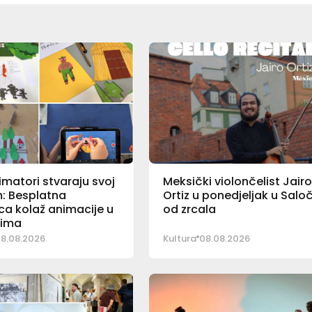
imatori stvaraju svoj
Meksički violončelist Jair
lm: Besplatna
Ortiz u ponedjeljak u Saloč
ca kolaž animacije u
od zrcala
tima
8.08.2026
Kultura
08.08.2026