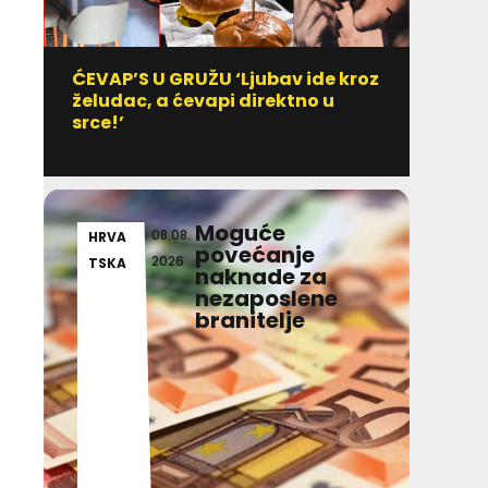
ĆEVAP’S U GRUŽU ‘Ljubav ide kroz
Vitami
želudac, a ćevapi direktno u
uzim
srce!’
Moguće
08.08.
HRVA
AKT
povećanje
2026
TSKA
ALN
naknade za
nezaposlene
branitelje