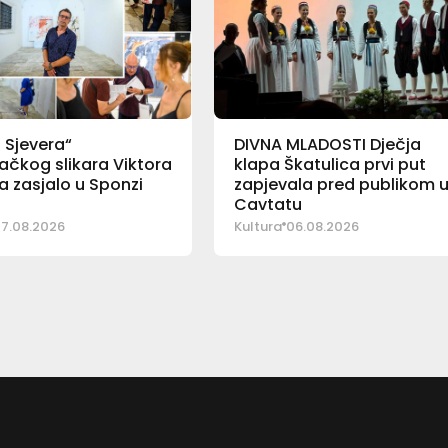
o Sjevera“
DIVNA MLADOSTI Dječja
čkog slikara Viktora
klapa Škatulica prvi put
 zasjalo u Sponzi
zapjevala pred publikom 
Cavtatu
7.08.2026
Kultura
06.08.2026