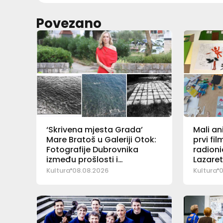
Povezano
‘Skrivena mjesta Grada’
Mali an
Mare Bratoš u Galeriji Otok:
prvi fi
Fotografije Dubrovnika
radioni
između prošlosti i
Lazare
sadašnjosti
Kultura
08.08.2026
Kultura
0