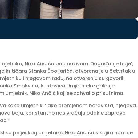
mjetnika, Nika Ančića pod nazivom ‘Događanje boje’,
a kritičara Stanka Špoljarića, otvorena je u četvrtak u
 umjetniku i njegovom radu, na otvorenju su govorili
 Tonko Smokvina, kustosica Umjetničke galerije
m umjetnik, Niko Ančić koji se zahvalio prisutnima.
a kako umjetnik: ‘Iako promjenom boravišta, njegova,
egova boja, konstantno nas vraćaju odakle zapravo
ac.’
 slika pelješkog umjetnika Nika Ančića s kojim nam se