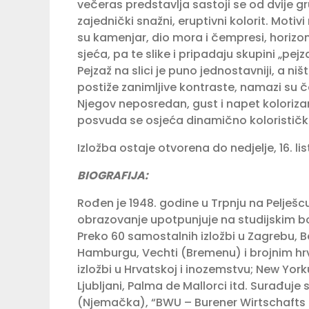
večeras predstavlja sastoji se od dvije gru
zajednički snažni, eruptivni kolorit. Motiv
su kamenjar, dio mora i čempresi, horizon
sjeća, pa te slike i pripadaju skupini „pe
Pejzaž na slici je puno jednostavniji, a ni
postiže zanimljive kontraste, namazi su č
Njegov neposredan, gust i napet kolorizam
posvuda se osjeća dinamično kolorističko
Izložba ostaje otvorena do nedjelje, 16. l
BIOGRAFIJA:
Rođen je 1948. godine u Trpnju na Pelješcu
obrazovanje upotpunjuje na studijskim bor
Preko 60 samostalnih izložbi u Zagrebu, Be
Hamburgu, Vechti (Bremenu) i brojnim hr
izložbi u Hrvatskoj i inozemstvu; New Yor
Ljubljani, Palma de Mallorci itd. Surađu
(Njemačka), “BWU – Burener Wirtschafts