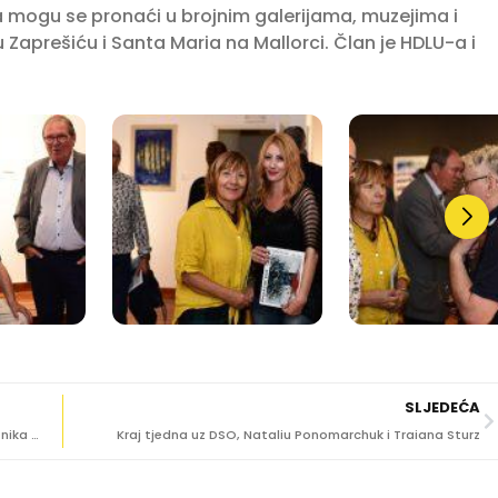
mogu se pronaći u brojnim galerijama, muzejima i
u Zaprešiću i Santa Maria na Mallorci. Član je HDLU-a i
SLJEDEĆA
OTVORENA IZLOŽBA SVJETLOST Šestero hrvatskih umjetnika svoje radove iz Seula predstavili dubrovačkoj publici
Kraj tjedna uz DSO, Nataliu Ponomarchuk i Traiana Sturz