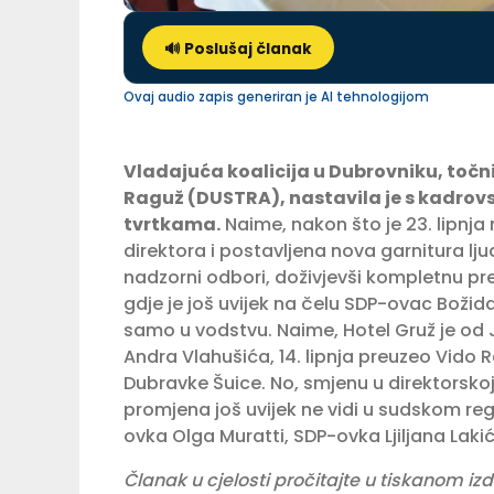
🔊 Poslušaj članak
Ovaj audio zapis generiran je AI tehnologijom
Vladajuća koalicija u Dubrovniku, točni
Raguž (DUSTRA), nastavila je s kadro
tvrtkama.
Naime, nakon što je 23. lipnja
direktora i postavljena nova garnitura lju
nadzorni odbori, doživjevši kompletnu p
gdje je još uvijek na čelu SDP-ovac Božida
samo u vodstvu. Naime, Hotel Gruž je od
Andra Vlahušića, 14. lipnja preuzeo Vido 
Dubravke Šuice. No, smjenu u direktorskoj
promjena još uvijek ne vidi u sudskom re
ovka Olga Muratti, SDP-ovka Ljiljana Lakić 
Članak u cjelosti pročitajte u tiskanom izd