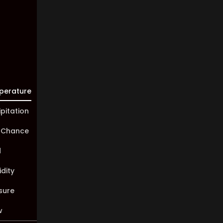
10 km
Sunrise:
05:45
Sunset:
20:01
perature
ipitation
 Chance
d
dity
sure
w