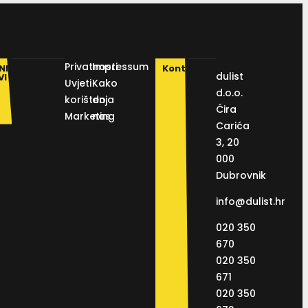
Privatnosti
Impressum
NI
Kontakt
dulist
VI
Uvjeti
Kako
d.o.o.
korištenja
do
Ćira
Marketing
nas
Carića
3, 20
000
Dubrovnik
info@dulist.hr
020 350
670
020 350
671
020 350