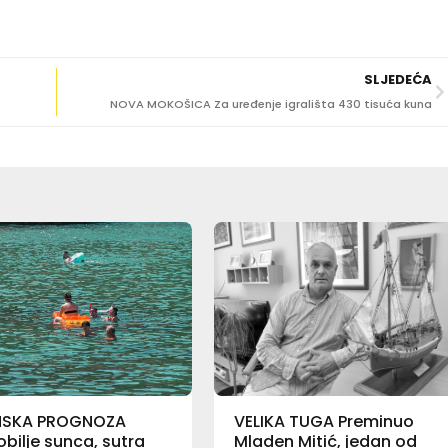
SLJEDEĆA
NOVA MOKOŠICA Za uređenje igrališta 430 tisuća kuna
NSKA PROGNOZA
VELIKA TUGA Preminuo
bilje sunca, sutra
Mladen Mitić, jedan od