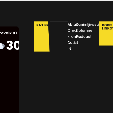
Aktualno
Zanimljivosti
KATEGORIJE
KORIS
LINKO
Crna
Kolumne
07.08.2026.
rovnik
kronika
Podcast
Humidity:
30
°C
DuList
47 %
IN
Pressure:
1011 mb
Wind:
10
Km/h
Clouds:
92%
Visibility: