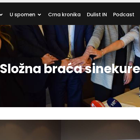
U spomen
Crna kronika
Dulist IN
Podcast
ložna braća sinekure 