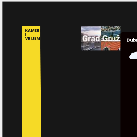
KAMERE
I
VRIJEME
Dub