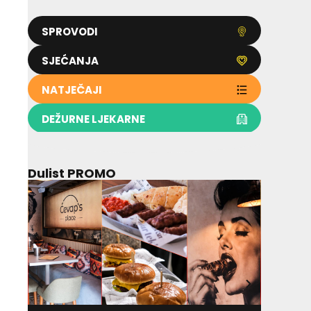
SPROVODI
SJEĆANJA
NATJEČAJI
DEŽURNE LJEKARNE
Dulist PROMO