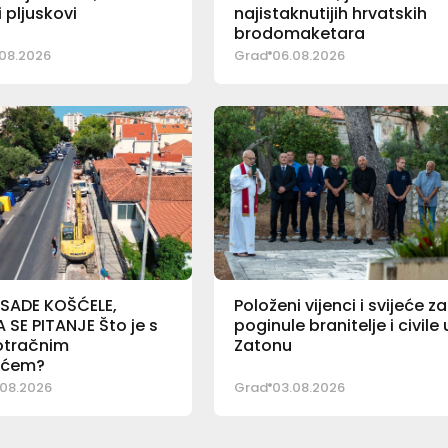
pljuskovi
najistaknutijih hrvatskih
brodomaketara
08.2026
Grad
06.08.2026
 SADE KOŠĆELE,
Položeni vijenci i svijeće za
SE PITANJE Što je s
poginule branitelje i civile 
otračnim
Zatonu
ićem?
08.2026
Grad
03.08.2026