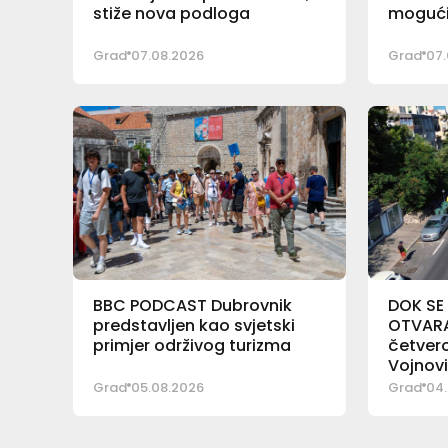
stiže nova podloga
mogući 
Grad
07.08.2026
Grad
07.
BBC PODCAST Dubrovnik
DOK SE
predstavljen kao svjetski
OTVARA 
primjer održivog turizma
četver
Vojnov
Grad
05.08.2026
Grad
04.