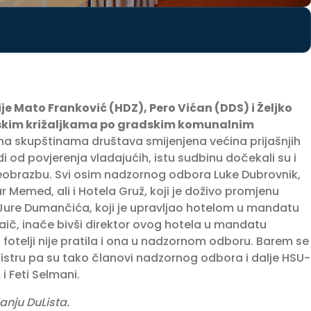
je Mato Franković (HDZ), Pero Vićan (DDS) i Željko
vskim križaljkama po gradskim komunalnim
 na skupštinama društava smijenjena većina prijašnjih
di od povjerenja vladajućih, istu sudbinu dočekali su i
reobrazbu. Svi osim nadzornog odbora Luke Dubrovnik,
r Memed, ali i Hotela Gruž, koji je doživo promjenu
 Jure Dumančića, koji je upravljao hotelom u mandatu
Raič, inače bivši direktor ovog hotela u mandatu
 fotelji nije pratila i ona u nadzornom odboru. Barem se
gistru pa su tako članovi nadzornog odbora i dalje HSU-
i Feti Selmani.
anju DuLista.