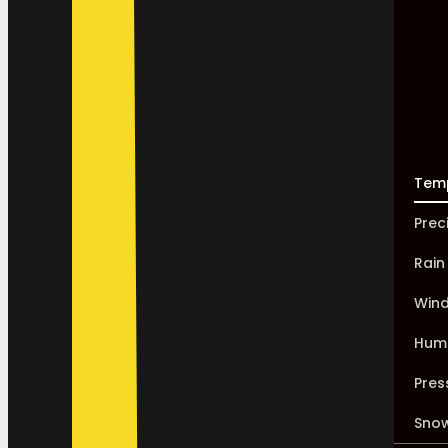
Tem
Prec
Rain
Win
Humi
Pres
Sno