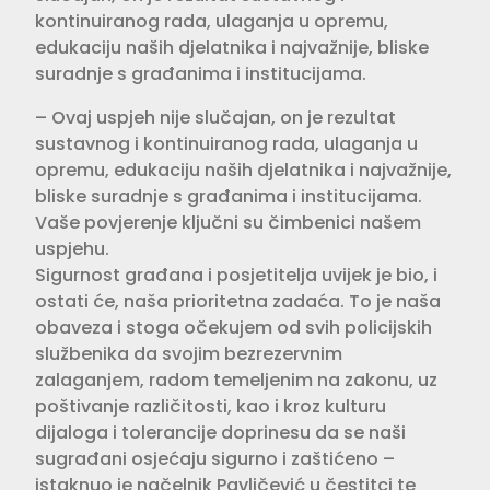
kontinuiranog rada, ulaganja u opremu,
edukaciju naših djelatnika i najvažnije, bliske
suradnje s građanima i institucijama.
– Ovaj uspjeh nije slučajan, on je rezultat
sustavnog i kontinuiranog rada, ulaganja u
opremu, edukaciju naših djelatnika i najvažnije,
bliske suradnje s građanima i institucijama.
Vaše povjerenje ključni su čimbenici našem
uspjehu.
Sigurnost građana i posjetitelja uvijek je bio, i
ostati će, naša prioritetna zadaća. To je naša
obaveza i stoga očekujem od svih policijskih
službenika da svojim bezrezervnim
zalaganjem, radom temeljenim na zakonu, uz
poštivanje različitosti, kao i kroz kulturu
dijaloga i tolerancije doprinesu da se naši
sugrađani osjećaju sigurno i zaštićeno –
istaknuo je načelnik Pavličević u čestitci te