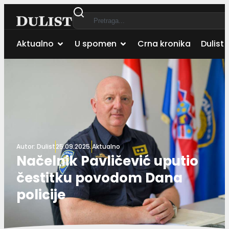
Aktualno
U spomen
Crna kronika
Dulist 
Autor:
Dulist
25.09.2025.
Aktualno
Načelnik Pavličević uputio
čestitku povodom Dana
policije