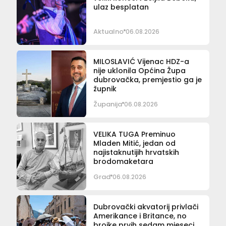
ulaz besplatan
Aktualno
06.08.2026
MILOSLAVIĆ Vijenac HDZ-a
nije uklonila Općina Župa
dubrovačka, premjestio ga je
župnik
Županija
06.08.2026
VELIKA TUGA Preminuo
Mladen Mitić, jedan od
najistaknutijih hrvatskih
brodomaketara
Grad
06.08.2026
Dubrovački akvatorij privlači
Amerikance i Britance, no
brojke prvih sedam mjeseci