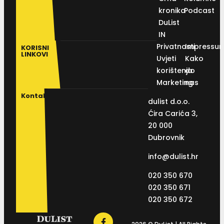
kronika
Podcast
DuList
IN
Privatnosti
Impressu
KORISNI
LINKOVI
Uvjeti
Kako
korištenja
do
Marketing
nas
Kontakt
dulist d.o.o.
Ćira Carića 3,
20 000
Dubrovnik
info@dulist.hr
020 350 670
020 350 671
020 350 672