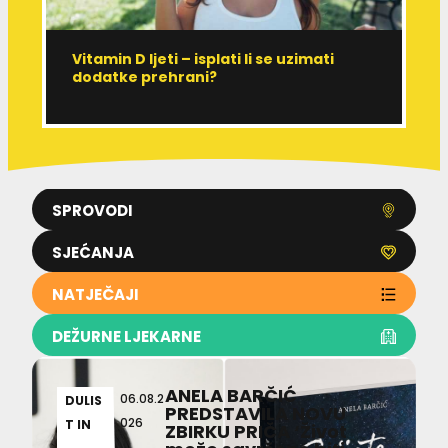
Vitamin D ljeti – isplati li se uzimati
I
dodatke prehrani?
J
p
SPROVODI
SJEĆANJA
NATJEČAJI
DEŽURNE LJEKARNE
ANELA BARČIĆ
06.08.2
DULIS
PREDSTAVILA NOVU
026
T IN
ZBIRKU PRIČA ‘Život