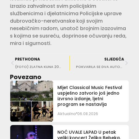
izrazio zahvalnost svim policijskim
službenicima i djelatnicima Policijske uprave
dubrovačko-neretvanske koji svojim
nesebičnim radom, unatoč brojnim izazovima
s kojima se susreću, doprinose očuvanju reda,
mira i sigurnosti.
PRETHODNA
SLJEDEĆA
(FOTO) ZLATNA KUNA 2025. Trojić: Mnogi su dizali cijene bez pokrića, ali tržište će im brzo ‘pokazati zube’ i spustiti ih na realnu vrijednost
POKVARILA SE DVA AUTOBUSA Budite strpljivi!
Povezano
Mljet Classical Music Festival
uspješno zatvorio još jedno
izvrsno izdanje, ljetni
program se nastavlja
Aktualno
06.08.2026
NOĆ UVALE LAPAD U petak
veliki koncert Željka Bebeka,