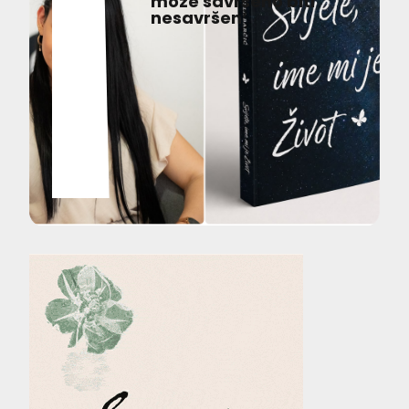
može savršeno biti
nesavršen’