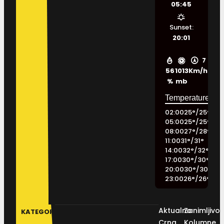
05:45
Sunset:
20:01
7
56
1013
Km/h
%
mb
02:00
25
°
/
25
°
05:00
25
°
/
25
°
08:00
27
°
/
28
°
11:00
31
°
/
31
°
14:00
32
°
/
32
°
17:00
30
°
/
30
°
20:00
30
°
/
30
°
23:00
26
°
/
26
°
Aktualno
Zanimljivos
KATEGORIJE
Crna
Kolumne