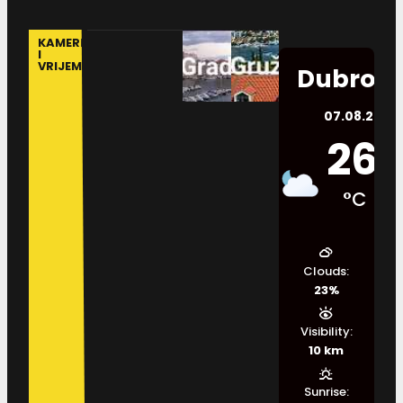
KAMERE
I
VRIJEME
Dubrovn
07.08.2026.
26
°C
Clouds:
23%
Visibility:
10 km
Sunrise: