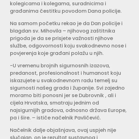
kolegicama i kolegama, suradnicima i
građanima čestitku povodom Dana policije.
Na samom početku rekao je da Dan policije i
blagdan sv. Mihovila – njihovog zaštitnika
prigoda je da se prisjete važnosti njihove
službe, odgovornosti koju svakodnevno nose i
povjerenja koje građani polažu u njih.
-U vremenu brojnih sigurnosnih izazova,
predanost, profesionalnost i humanost koju
iskazujete u svakodnevnom radu temelj su
sigurnosti našeg grada i županije. Svi zajedno
moramo biti ponosni jer se Dubrovnik , ali i
cijela Hrvatska, smatraju jednim od
najsigurnijih gradova, odnosno država Europe,
pa i šire. – ističe načelnik Pavličević.
Načelnik dalje objašnjava, ovaj uspjeh nije
slučajan, on je rezultat sustavnog i