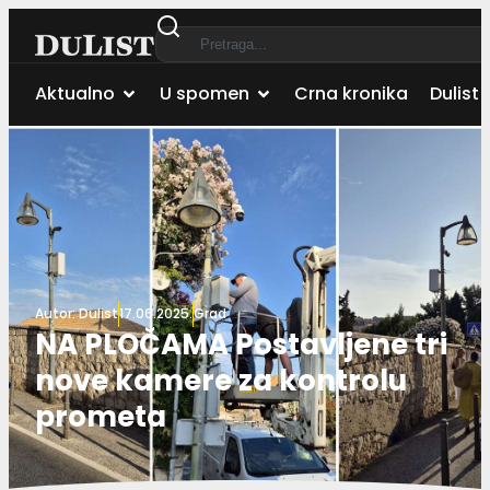
Aktualno
U spomen
Crna kronika
Dulist 
Autor:
Dulist
17.06.2025.
Grad
NA PLOČAMA Postavljene tri
nove kamere za kontrolu
prometa