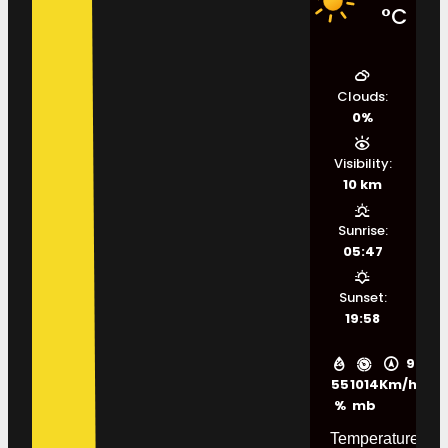
°C
Clouds:
0%
Visibility:
10 km
Sunrise:
05:47
Sunset:
19:58
9
55
1014
Km/h
%
mb