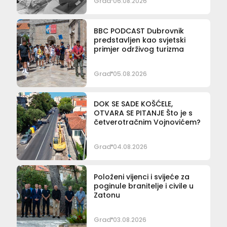
Grad
06.08.2026
BBC PODCAST Dubrovnik
predstavljen kao svjetski
primjer održivog turizma
Grad
05.08.2026
DOK SE SADE KOŠĆELE,
OTVARA SE PITANJE Što je s
četverotračnim Vojnovićem?
Grad
04.08.2026
Položeni vijenci i svijeće za
poginule branitelje i civile u
Zatonu
Grad
03.08.2026