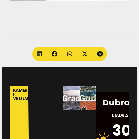
KAMERE
I
VRIJEME
Dubrovn
09.08.2026.
30