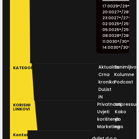
17:00
29
°
/
29
°
20:00
27
°
/
28
°
23:00
27
°
/
27
°
02:00
25
°
/
25
°
05:00
25
°
/
25
°
08:00
28
°
/
28
°
11:00
30
°
/
30
°
14:00
30
°
/
30
°
Aktualno
Zanimljivos
KATEGORIJE
Crna
Kolumne
kronika
Podcast
DuList
IN
Privatnosti
Impressu
KORISNI
LINKOVI
Uvjeti
Kako
korištenja
do
Marketing
nas
Kontakt
dulist d.o.o.