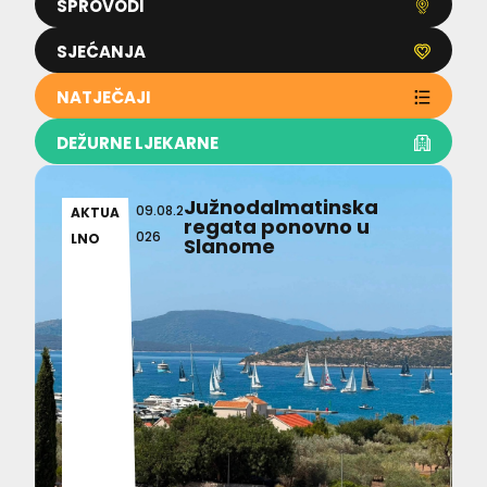
SPROVODI
SJEĆANJA
NATJEČAJI
DEŽURNE LJEKARNE
Južnodalmatinska
09.08.2
AKTUA
regata ponovno u
026
LNO
Slanome