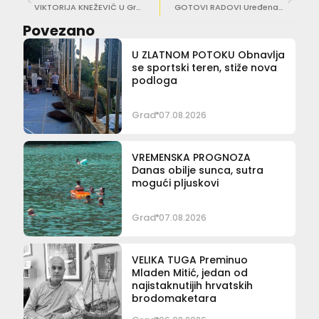
VIKTORIJA KNEŽEVIĆ U Gradskom vijeću, ako bude potrebno da ‘isučem sablju’, svakako ću to učiniti!
GOTOVI RADOVI Uređena i asfaltirana cesta u Petrovom selu
Povezano
U ZLATNOM POTOKU Obnavlja
se sportski teren, stiže nova
podloga
Grad
07.08.2026
VREMENSKA PROGNOZA
Danas obilje sunca, sutra
mogući pljuskovi
Grad
07.08.2026
VELIKA TUGA Preminuo
Mladen Mitić, jedan od
najistaknutijih hrvatskih
brodomaketara