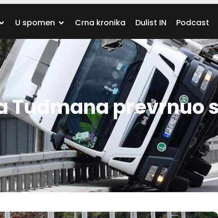
U spomen
Crna kronika
Dulist IN
Podcast
ja Tuđmana prevrnuo 