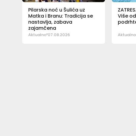
Pilarska noć u Šulića uz
ZATRES
Matka i Branu: Tradicija se
Više od
nastavlja, zabava
podrhta
zajamčena
Aktualno
07.08.2026
Aktualno