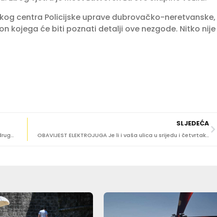
kog centra Policijske uprave dubrovačko-neretvanske,
akon kojega će biti poznati detalji ove nezgode. Nitko nije
SLJEDEĆA
LIJEPE VIJESTI HGSS na brdu iznad Putnikovića spasio i drugog psa!
OBAVIJEST ELEKTROJUGA Je li i vaša ulica u srijedu i četvrtak bez struje?