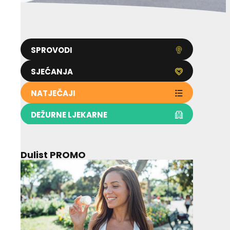
SPROVODI
SJEĆANJA
NATJEČAJI
DEŽURNE LJEKARNE
Dulist PROMO