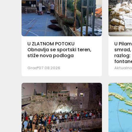
U ZLATNOM POTOKU
U Pilam
Obnavlja se sportski teren,
smrad,
stiže nova podloga
razlog
fontan
Grad
07.08.2026
Aktualno