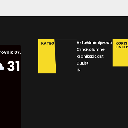
Aktualno
Zanimljivosti
KATEGORIJE
KORIS
LINKO
Crna
Kolumne
07.08.2026.
rovnik
kronika
Podcast
Humidity:
31
°C
DuList
49 %
IN
Pressure:
1012 mb
Wind:
6
Km/h
Clouds:
15%