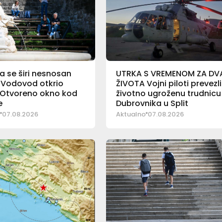
a se širi nesnosan
UTRKA S VREMENOM ZA DV
 Vodovod otkrio
ŽIVOTA Vojni piloti prevezli
: Otvoreno okno kod
životno ugroženu trudnicu 
e
Dubrovnika u Split
07.08.2026
Aktualno
07.08.2026