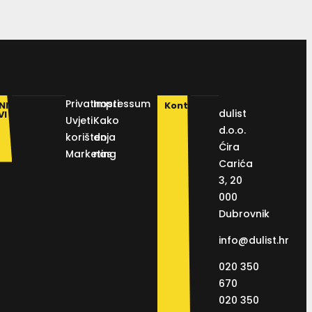
Privatnosti
Impressum
NI
Kontakt
dulist
VI
Uvjeti
Kako
d.o.o.
korištenja
do
Ćira
Marketing
nas
Carića
3, 20
000
Dubrovnik
info@dulist.hr
020 350
670
020 350