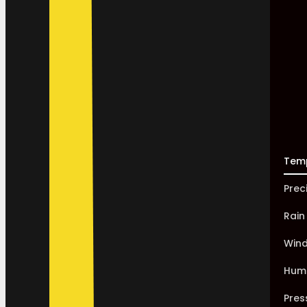
Tem
Prec
Rain
Win
Humi
Pres