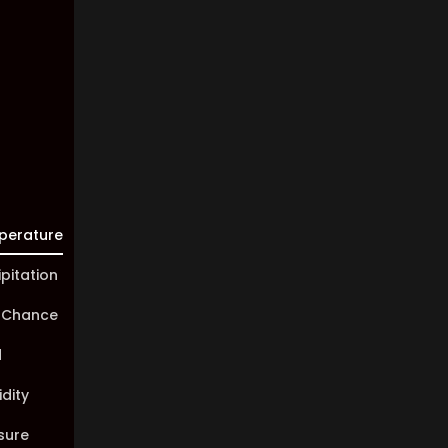
Visibility:
10 km
Sunrise:
05:45
Sunset:
20:01
perature
ipitation
 Chance
d
dity
sure