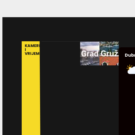
KAMERE
I
VRIJEME
Dub