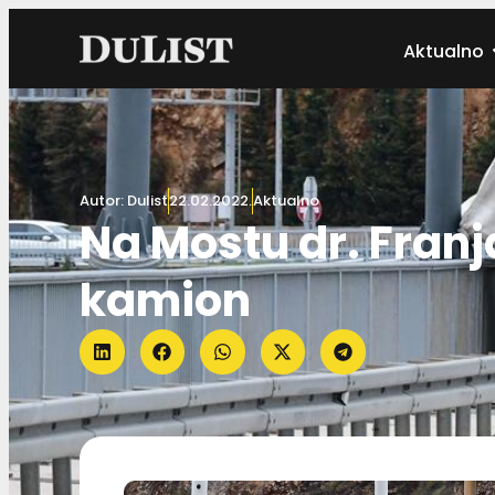
Aktualno
Autor:
Dulist
22.02.2022.
Aktualno
Na Mostu dr. Fran
kamion