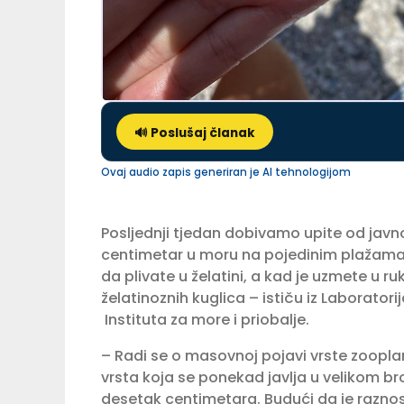
🔊 Poslušaj članak
Ovaj audio zapis generiran je AI tehnologijom
Posljednji tjedan dobivamo upite od javno
centimetar u moru na pojedinim plažama 
da plivate u želatini, a kad je uzmete u ru
želatinoznih kuglica – ističu iz Laborator
Instituta za more i priobalje.
– Radi se o masovnoj pojavi vrste zoopl
vrsta koja se ponekad javlja u velikom bro
desetak centimetara. Budući da je raznos