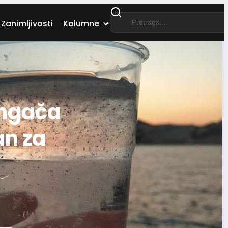
Zanimljivosti
Kolumne
ingača
an za