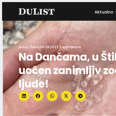
Aktualno
Autor:
Dulist
24.08.2022.
Zanimljivosti
Na Dančama, u Šti
uočen zanimljiv zo
ljude!