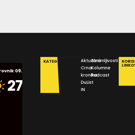
Aktualno
Zanimljivosti
KATEGORIJE
KORIS
LINKO
Crna
Kolumne
09.08.2026.
rovnik
kronika
Podcast
Humidity:
27
°C
DuList
53 %
IN
Pressure:
1015 mb
Wind:
12
Km/h