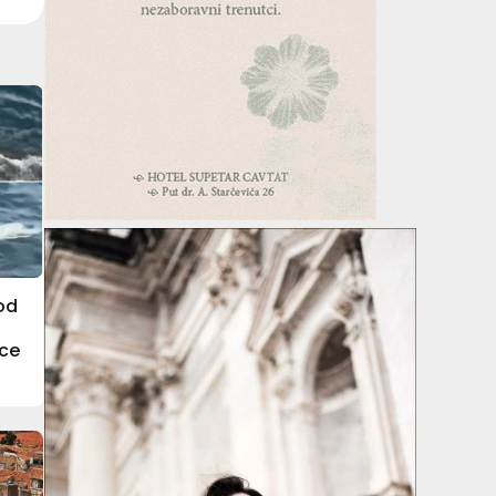
od
ice