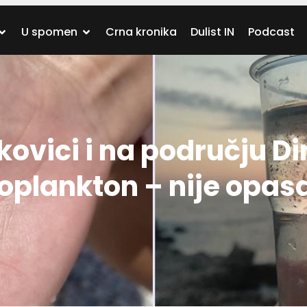
U spomen
Crna kronika
Dulist IN
Podcast
kovici i na području D
oplankton – nije opas