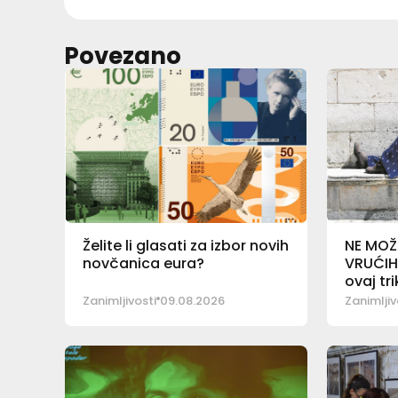
Povezano
Želite li glasati za izbor novih
NE MOŽ
novčanica eura?
VRUĆIH
ovaj tri
Zanimljivosti
09.08.2026
Zanimljiv