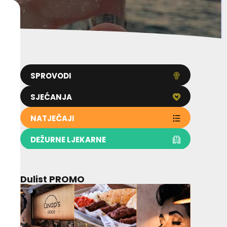
SPROVODI
SJEĆANJA
NATJEČAJI
DEŽURNE LJEKARNE
Dulist PROMO