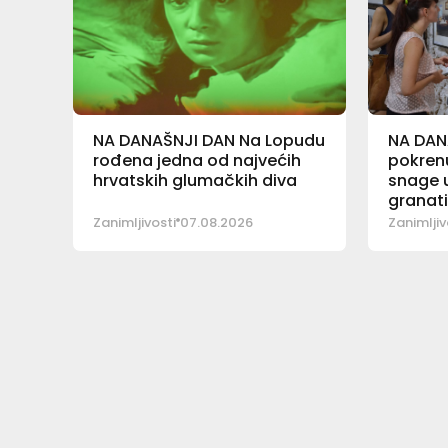
NA DANAŠNJI DAN Na Lopudu
NA DAN
rođena jedna od najvećih
pokrenu
hrvatskih glumačkih diva
snage u
granat
Zanimljivosti
07.08.2026
Zanimljiv