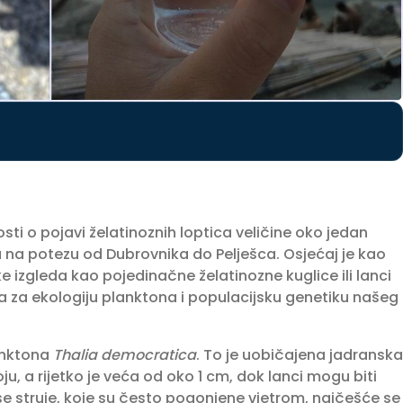
sti o pojavi želatinoznih loptica veličine oko jedan
na potezu od Dubrovnika do Pelješca. Osjećaj je kao
ke izgleda kao pojedinačne želatinozne kuglice ili lanci
ija za ekologiju planktona i populacijsku genetiku našeg
anktona
Thalia democratica
. To je uobičajena jadranska
ju, a rijetko je veća od oko 1 cm, dok lanci mogu biti
e struje, koje su često pogonjene vjetrom, najčešće se