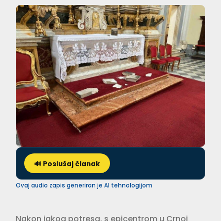
🔊 Poslušaj članak
Ovaj audio zapis generiran je AI tehnologijom
Nakon jakog potresa, s epicentrom u Crnoj