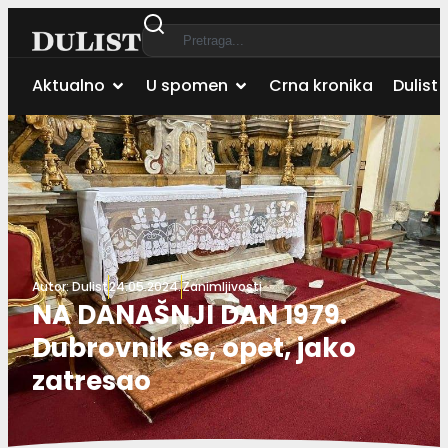
Aktualno
U spomen
Crna kronika
Dulist 
Autor:
Dulist
24.05.2024.
Zanimljivosti
NA DANAŠNJI DAN 1979.
Dubrovnik se, opet, jako
zatresao