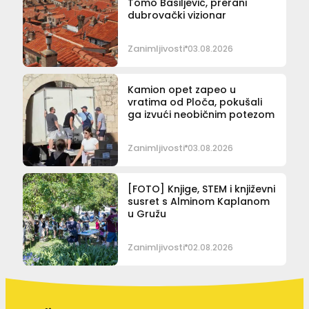
Tomo Basiljević, prerani
dubrovački vizionar
Zanimljivosti
03.08.2026
Kamion opet zapeo u
vratima od Ploča, pokušali
ga izvući neobičnim potezom
Zanimljivosti
03.08.2026
[FOTO] Knjige, STEM i književni
susret s Alminom Kaplanom
u Gružu
Zanimljivosti
02.08.2026