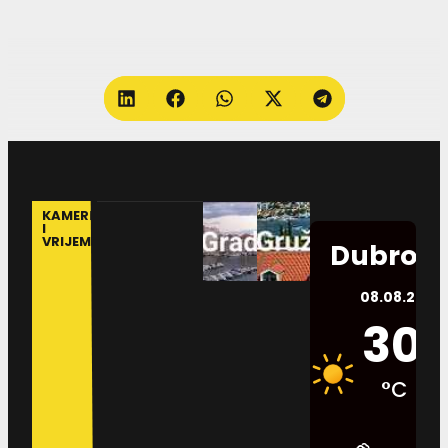
KAMERE
I
VRIJEME
Dubrovn
08.08.2026.
30
°C