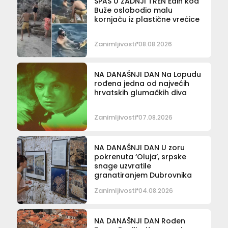
SPAS U ZADNJI TREN Edin kod
Buže oslobodio malu
kornjaču iz plastične vrećice
Zanimljivosti
08.08.2026
NA DANAŠNJI DAN Na Lopudu
rođena jedna od najvećih
hrvatskih glumačkih diva
Zanimljivosti
07.08.2026
NA DANAŠNJI DAN U zoru
pokrenuta ‘Oluja’, srpske
snage uzvratile
granatiranjem Dubrovnika
Zanimljivosti
04.08.2026
NA DANAŠNJI DAN Rođen