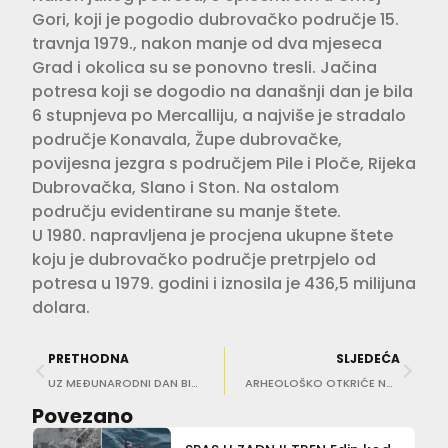
Gori, koji je pogodio dubrovačko područje 15.
travnja 1979., nakon manje od dva mjeseca
Grad i okolica su se ponovno tresli. Jačina
potresa koji se dogodio na današnji dan je bila
6 stupnjeva po Mercalliju, a najviše je stradalo
područje Konavala, Župe dubrovačke,
povijesna jezgra s područjem Pile i Ploče, Rijeka
Dubrovačka, Slano i Ston. Na ostalom
području evidentirane su manje štete.
U 1980. napravljena je procjena ukupne štete
koju je dubrovačko područje pretrpjelo od
potresa u 1979. godini i iznosila je 436,5 milijuna
dolara.
PRETHODNA
SLJEDEĆA
UZ MEĐUNARODNI DAN BIOLOŠKE RAZNOLIKOSTI Eko aktivnosti u Nacionalnom parku Mljet
ARHEOLOŠKO OTKRIĆE NA MLJETU Pronađen lokalitet sličan Dioklecijanovoj palači u podmorju u Polačama
Povezano