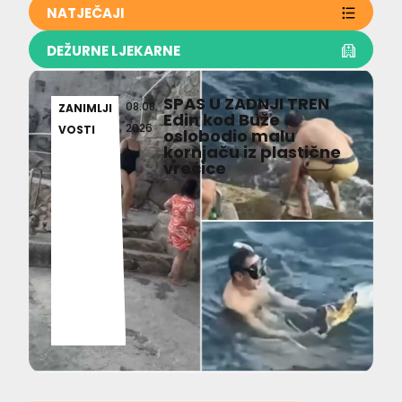
NATJEČAJI
DEŽURNE LJEKARNE
SPAS U ZADNJI TREN
08.08.
ZANIMLJI
Edin kod Buže
2026
VOSTI
oslobodio malu
kornjaču iz plastične
vrećice