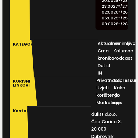
20:00
28
°
/
28
°
23:00
27
°
/
27
°
02:00
26
°
/
26
°
05:00
25
°
/
25
°
08:00
28
°
/
28
°
Aktualno
Zanimljivos
KATEGORIJE
Crna
Kolumne
kronika
Podcast
DuList
IN
Privatnosti
Impressu
KORISNI
LINKOVI
Uvjeti
Kako
korištenja
do
Marketing
nas
Kontakt
dulist d.o.o.
Ćira Carića 3,
20 000
Dubrovnik