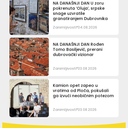
NA DANAŠNJI DAN U zoru
pokrenuta ‘Oluja’, srpske
snage uzvratile
granatiranjem Dubrovnika
Zanimljivosti
04.08.2026
NA DANAŠNJI DAN Rođen
Tomo Basiljević, prerani
dubrovački vizionar
Zanimljivosti
03.08.2026
Kamion opet zapeo u
vratima od Ploča, pokušali
ga izvući neobičnim potezom
Zanimljivosti
03.08.2026