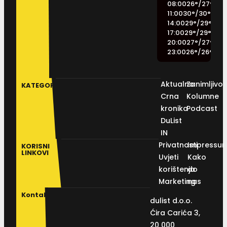
08:00
26
°
/
27
°
11:00
30
°
/
30
°
14:00
29
°
/
29
°
17:00
29
°
/
29
°
20:00
27
°
/
27
°
23:00
26
°
/
26
°
Aktualno
Zanimljivos
KATEGORIJE
Crna
Kolumne
kronika
Podcast
DuList
IN
Privatnosti
Impressu
KORISNI
LINKOVI
Uvjeti
Kako
korištenja
do
Marketing
nas
Kontakt
dulist d.o.o.
Ćira Carića 3,
20 000