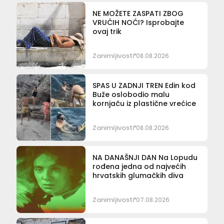
NE MOŽETE ZASPATI ZBOG
VRUĆIH NOĆI? Isprobajte
ovaj trik
Zanimljivosti
08.08.2026
SPAS U ZADNJI TREN Edin kod
Buže oslobodio malu
kornjaču iz plastične vrećice
Zanimljivosti
08.08.2026
NA DANAŠNJI DAN Na Lopudu
rođena jedna od najvećih
hrvatskih glumačkih diva
Zanimljivosti
07.08.2026