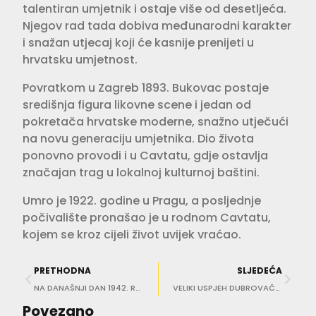
talentiran umjetnik i ostaje više od desetljeća.
Njegov rad tada dobiva međunarodni karakter
i snažan utjecaj koji će kasnije prenijeti u
hrvatsku umjetnost.
Povratkom u Zagreb 1893. Bukovac postaje
središnja figura likovne scene i jedan od
pokretača hrvatske moderne, snažno utječući
na novu generaciju umjetnika. Dio života
ponovno provodi i u Cavtatu, gdje ostavlja
značajan trag u lokalnoj kulturnoj baštini.
Umro je 1922. godine u Pragu, a posljednje
počivalište pronašao je u rodnom Cavtatu,
kojem se kroz cijeli život uvijek vraćao.
PRETHODNA
SLJEDEĆA
NA DANAŠNJI DAN 1942. Rođen maestro Ivo Dražinić
VELIKI USPJEH DUBROVAČKOG ROBOTIČARA Orsat Kralj među svjetskom elitom
Povezano