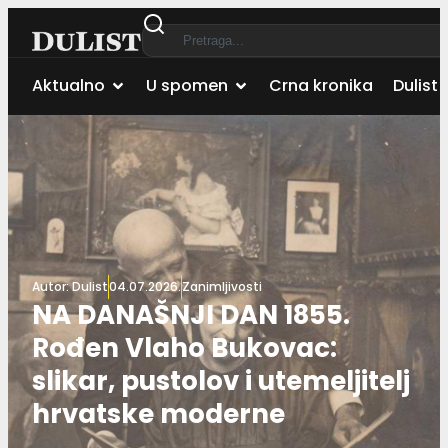
Aktualno
U spomen
Crna kronika
Dulist 
Autor:
Dulist
04.07.2026.
Zanimljivosti
NA DANAŠNJI DAN 1855.
Rođen Vlaho Bukovac:
slikar, pustolov i utemeljitelj
hrvatske moderne