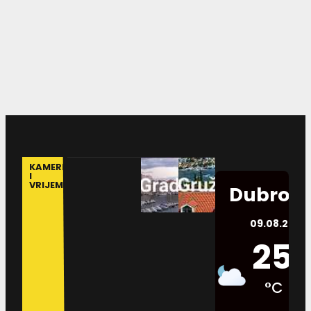
KAMERE
I
VRIJEME
Dubrovn
09.08.2026.
25
°C