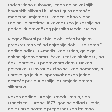
rođen Vlaho Bukovac, jedan od najvažnijih
hrvatskih slikara i ključna figura domaće
moderne umjetnosti. Rođen je kao Vlaho
Fagioni, a prezime Bukovac uzeo je kasnije na
poticaj dubrovačkog pjesnika Mede Pucića.
Njegov životni put bio je obilježen brojnim
preokretima već od najranije dobi – sa samo 11
godina odlazi u Ameriku kod strica, gdje ga
nakon njegove smrti čekaju teške okolnosti, pa
čak i boravak u popravnom domu. Nakon
povratka u Cavtat okušao se i kao pomorac, a
upravo ga je dugi oporavak nakon jedne
nesreće prvi put ozbiljnije usmjerio prema
slikarstvu.
Nakon godina lutanja između Perua, San
Francisca i Europe, 1877. godine odlazi u Pariz,
gdje ubrzo postaje prepoznat kao iznimno