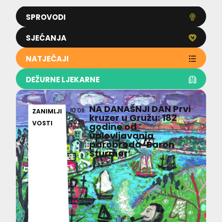
SPROVODI
SJEĆANJA
NATJEČAJI
DEŽURNE LJEKARNE
NA DANAŠNJI DAN Prvi
10.08.
ZANIMLJI
kruzer u Gružu: 182
2026
VOSTI
godine od
uplovljavanja
parobroda ‘Baron
Sturmer’