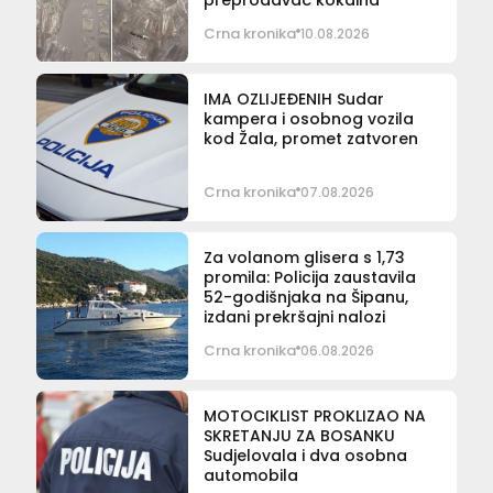
Crna kronika
10.08.2026
IMA OZLIJEĐENIH Sudar
kampera i osobnog vozila
kod Žala, promet zatvoren
Crna kronika
07.08.2026
Za volanom glisera s 1,73
promila: Policija zaustavila
52-godišnjaka na Šipanu,
izdani prekršajni nalozi
Crna kronika
06.08.2026
MOTOCIKLIST PROKLIZAO NA
SKRETANJU ZA BOSANKU
Sudjelovala i dva osobna
automobila