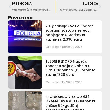
PRETHODNA
SLJEDEĆA
Muškarac (31) koji je vozilom sletio u rijeku životno ugrožen
U Metkoviću opljačkan casino
Povezano
70-godišnjak vozio unatoč
zabrani, izazvao nesreću i
pobjegao: U Metkoviću
kažnjen s 2.390 eura
Crna kronika
10.08.2026
TJEDNI REKORD Najveća
koncentracija alkohola u
Blatu: Napuhao 1,63 promila,
kazna 1320 eura
Crna kronika
10.08.2026
PRONAĐENO VIŠE OD 435
GRAMA DROGE U Dubrovniku
uhićen 52-godišnji
preprodavač kokaina