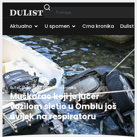
Aktualno
U spomen
Crna kronika
Dulist 
Autor:
Dulist
11.07.2025.
Crna kronika
Muškarac koji je jučer
vozilom sletio u Omblu još
uvijek na respiratoru