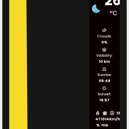
26
°C
Clouds:
0%
Visibility:
10 km
Sunrise:
05:48
Sunset:
19:57
13
47
1014
Km/h
%
mb