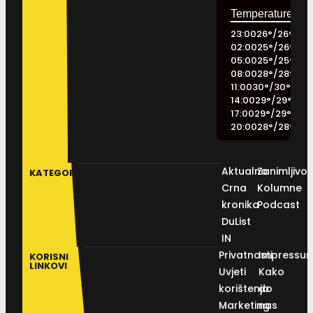
23:00
26
°
/
26
°
02:00
25
°
/
26
°
05:00
25
°
/
25
°
08:00
28
°
/
28
°
11:00
30
°
/
30
°
14:00
29
°
/
29
°
17:00
29
°
/
29
°
20:00
28
°
/
28
°
Aktualno
Zanimljivos
KATEGORIJE
Crna
Kolumne
kronika
Podcast
DuList
IN
Privatnosti
Impressu
KORISNI
LINKOVI
Uvjeti
Kako
korištenja
do
Marketing
nas