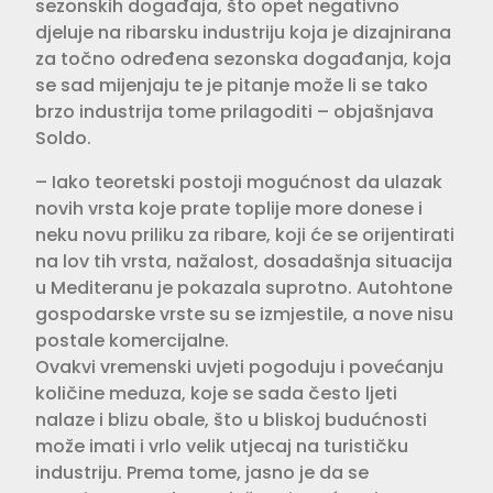
sezonskih događaja, što opet negativno
djeluje na ribarsku industriju koja je dizajnirana
za točno određena sezonska događanja, koja
se sad mijenjaju te je pitanje može li se tako
brzo industrija tome prilagoditi – objašnjava
Soldo.
– Iako teoretski postoji mogućnost da ulazak
novih vrsta koje prate toplije more donese i
neku novu priliku za ribare, koji će se orijentirati
na lov tih vrsta, nažalost, dosadašnja situacija
u Mediteranu je pokazala suprotno. Autohtone
gospodarske vrste su se izmjestile, a nove nisu
postale komercijalne.
Ovakvi vremenski uvjeti pogoduju i povećanju
količine meduza, koje se sada često ljeti
nalaze i blizu obale, što u bliskoj budućnosti
može imati i vrlo velik utjecaj na turističku
industriju. Prema tome, jasno je da se