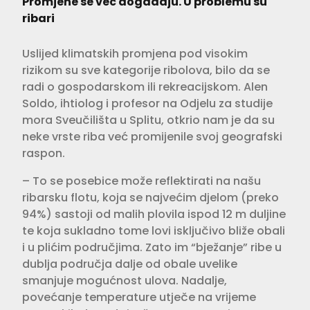
Promjene se već događaju. U problemu su
ribari
Uslijed klimatskih promjena pod visokim
rizikom su sve kategorije ribolova, bilo da se
radi o gospodarskom ili rekreacijskom. Alen
Soldo, ihtiolog i profesor na Odjelu za studije
mora Sveučilišta u Splitu, otkrio nam je da su
neke vrste riba već promijenile svoj geografski
raspon.
– To se posebice može reflektirati na našu
ribarsku flotu, koja se najvećim djelom (preko
94%) sastoji od malih plovila ispod 12 m duljine
te koja sukladno tome lovi isključivo bliže obali
i u plićim područjima. Zato im “bježanje” ribe u
dublja područja dalje od obale uvelike
smanjuje mogućnost ulova. Nadalje,
povećanje temperature utječe na vrijeme