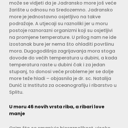
može se vidjeti da je Jadransko more još veće
žarište u odnosu na Sredozemno. Jadransko
more je jednostavno osjetljivo na takve
podražaje. A utjecaji su raznoliki jer u moru
postoje raznorazni organizmi koji su osjetljivi
na promjene temperature. U prilog nam ne ide
izostanak bure jer nema što ohladiti površinu
mora. Dugogodišnja zagrijavanja mora stoga
dovode do većih temperatura u dubini, a kada
temperatura raste u dubini čak i za jedan
stupanj, to donosi veće probleme jer se dolje
more teže hladi – objasnila je dr. sc. Natalija
Dunić iz Instituta za oceanografiju i ribarstvo u
Splitu.
U moru 46 novih vrsta riba, a ribari love
manje