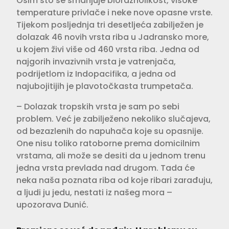
Osim što se smanjuje bioraznolikost, visoke
temperature privlače i neke nove opasne vrste.
Tijekom posljednja tri desetljeća zabilježen je
dolazak 46 novih vrsta riba u Jadransko more,
u kojem živi više od 460 vrsta riba. Jedna od
najgorih invazivnih vrsta je vatrenjača,
podrijetlom iz Indopacifika, a jedna od
najubojitijih je plavotočkasta trumpetača.
– Dolazak tropskih vrsta je sam po sebi
problem. Već je zabilježeno nekoliko slučajeva,
od bezazlenih do napuhača koje su opasnije.
One nisu toliko ratoborne prema domicilnim
vrstama, ali može se desiti da u jednom trenu
jedna vrsta prevlada nad drugom. Tada će
neka naša poznata riba od koje ribari zarađuju,
a ljudi ju jedu, nestati iz našeg mora –
upozorava Dunić.