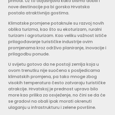
prihodi. Uz to objašnjava kako bismo dobili i
nove destinacije pa bi gorska Hrvatska
postala atraktivnija gostima.
Klimatske promjene potaknule su razvoj novih
oblika turizma, kao što su ekoturizam, ruralni
turizam i agroturizam. Kao veliku važnost ističe
prilagođavanje turističke industrije ovim
promjenama kroz održivo planiranje, inovacije i
prilagodbu ponude.
U svijetu gotovo da ne postoji zemlja koja u
ovom trenutku nije suočena s posljedicama
klimatskih promjena, pa tako mnoge zbog
visokih temperatura često zatvaraju turističke
atrakcije. Hrvatskoj je prednost upravo bilo
more kao prilika za osvježenje, no čini se da će
se gradovi na obali ipak morati okrenuti
ulaganju u infrastrukturu i zelene površine.