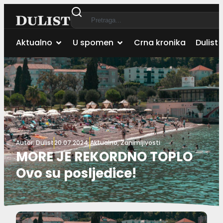
Aktualno
U spomen
Crna kronika
Dulist 
Autor:
Dulist
20.07.2024.
Aktualno
,
Zanimljivosti
MORE JE REKORDNO TOPLO
Ovo su posljedice!