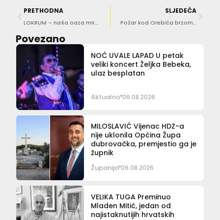
PRETHODNA
SLJEDEĆA
LOKRUM – naša oaza mira!
Požar kod Orebića brzom intervencijom vatrogasaca stavljen pod kontrolu
Povezano
NOĆ UVALE LAPAD U petak
veliki koncert Željka Bebeka,
ulaz besplatan
Aktualno
06.08.2026
MILOSLAVIĆ Vijenac HDZ-a
nije uklonila Općina Župa
dubrovačka, premjestio ga je
župnik
Županija
06.08.2026
VELIKA TUGA Preminuo
Mladen Mitić, jedan od
najistaknutijih hrvatskih