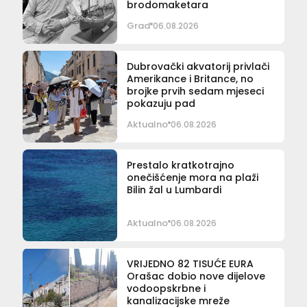
brodomaketara
Grad
06.08.2026
Dubrovački akvatorij privlači
Amerikance i Britance, no
brojke prvih sedam mjeseci
pokazuju pad
Aktualno
06.08.2026
Prestalo kratkotrajno
onečišćenje mora na plaži
Bilin žal u Lumbardi
Aktualno
06.08.2026
VRIJEDNO 82 TISUĆE EURA
Orašac dobio nove dijelove
vodoopskrbne i
kanalizacijske mreže