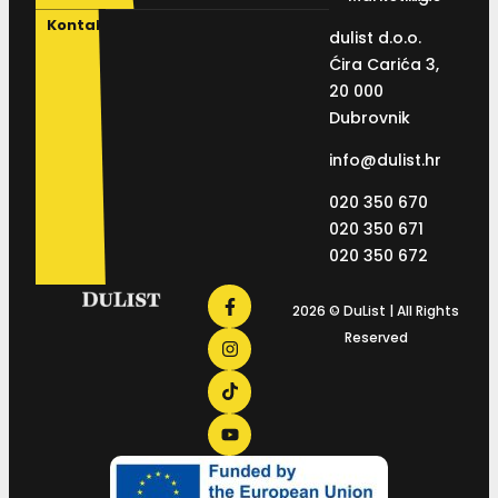
Kontakt
dulist d.o.o.
Ćira Carića 3,
20 000
Dubrovnik
info@dulist.hr
020 350 670
020 350 671
020 350 672
2026 © DuList | All Rights
Reserved