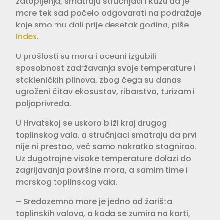
zatopljenja, smatraju stručnjaci i kažu da je
more tek sad počelo odgovarati na podražaje
koje smo mu dali prije desetak godina, piše
Index
.
U prošlosti su mora i oceani izgubili
sposobnost zadržavanja svoje temperature i
stakleničkih plinova, zbog čega su danas
ugroženi čitav ekosustav, ribarstvo, turizam i
poljoprivreda.
U Hrvatskoj se uskoro bliži kraj drugog
toplinskog vala, a stručnjaci smatraju da prvi
nije ni prestao, već samo nakratko stagnirao.
Uz dugotrajne visoke temperature dolazi do
zagrijavanja površine mora, a samim time i
morskog toplinskog vala.
– Sredozemno more je jedno od žarišta
toplinskih valova, a kada se zumira na karti,