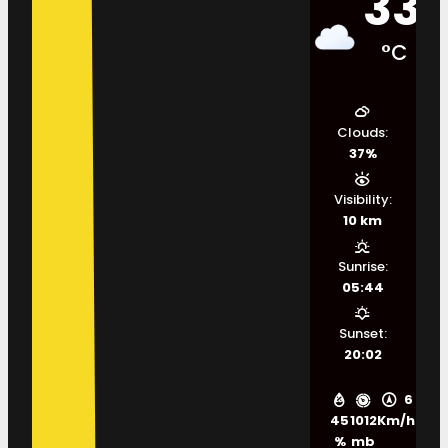
33
°C
Clouds:
37%
Visibility:
10 km
Sunrise:
05:44
Sunset:
20:02
6
45
1012
Km/h
%
mb