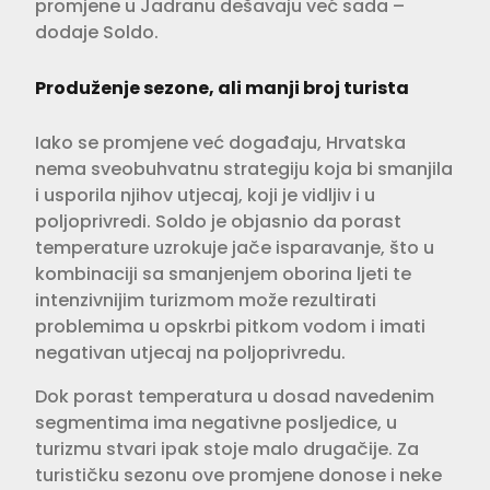
promjene u Jadranu dešavaju već sada –
dodaje Soldo.
Produženje sezone, ali manji broj turista
Iako se promjene već događaju, Hrvatska
nema sveobuhvatnu strategiju koja bi smanjila
i usporila njihov utjecaj, koji je vidljiv i u
poljoprivredi. Soldo je objasnio da porast
temperature uzrokuje jače isparavanje, što u
kombinaciji sa smanjenjem oborina ljeti te
intenzivnijim turizmom može rezultirati
problemima u opskrbi pitkom vodom i imati
negativan utjecaj na poljoprivredu.
Dok porast temperatura u dosad navedenim
segmentima ima negativne posljedice, u
turizmu stvari ipak stoje malo drugačije. Za
turističku sezonu ove promjene donose i neke