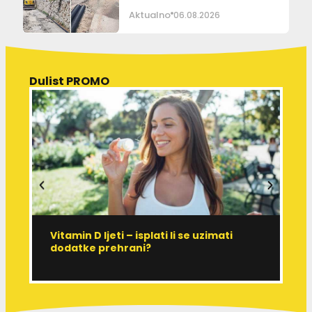
Aktualno
06.08.2026
Dulist PROMO
Vitamin D ljeti – isplati li se uzimati
I
dodatke prehrani?
J
p