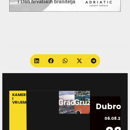
KAMERE
I
VRIJEME
Dubrovn
06.08.2026.