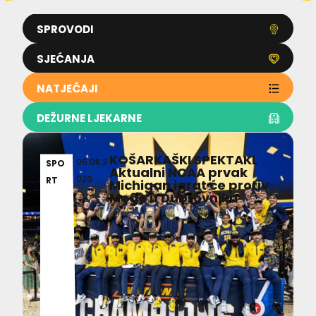
SPROVODI
SJEĆANJA
NATJEČAJI
DEŽURNE LJEKARNE
KOŠARKAŠKI SPEKTAKL
06.08.2
SPO
Aktualni NCAA prvak
026
RT
Michigan igrat će protiv
Mege u Dubrovniku