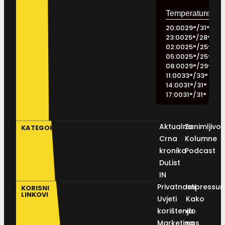
20:00
29
°
/
31
°
23:00
25
°
/
28
°
02:00
25
°
/
25
°
05:00
25
°
/
25
°
08:00
29
°
/
29
°
11:00
33
°
/
33
°
14:00
31
°
/
31
°
17:00
31
°
/
31
°
Aktualno
Zanimljivos
KATEGORIJE
Crna
Kolumne
kronika
Podcast
DuList
IN
Privatnosti
Impressu
KORISNI
LINKOVI
Uvjeti
Kako
korištenja
do
Marketing
nas