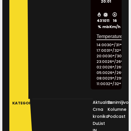
20:01
43
1011
16
%
mb
Km/h
14:00
30
°
/
31
°
17:00
31
°
/
32
°
20:00
30
°
/
30
°
23:00
26
°
/
26
°
02:00
26
°
/
26
°
05:00
26
°
/
26
°
08:00
29
°
/
29
°
11:00
32
°
/
32
°
Aktualno
Zanimljivos
KATEGORIJE
Crna
Kolumne
kronika
Podcast
DuList
IN