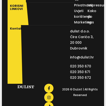
Privatnosti
Impressu
KORISNI
LINKOVI
Uvjeti
Kako
korištenja
do
Marketing
nas
Kontakt
dulist d.o.o.
Ćira Carića 3,
20 000
Dubrovnik
info@dulist.hr
020 350 670
020 350 671
020 350 672
2026 © DuList | All Rights
Reserved