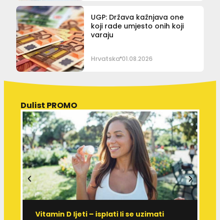
UGP: Država kažnjava one
koji rade umjesto onih koji
varaju
Hrvatska
01.08.2026
Dulist PROMO
Vitamin D ljeti – isplati li se uzimati
I