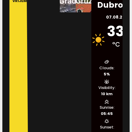
VRIJEME
Dubrovn
07.08.2026.
33
°C
Clouds:
5%
Visibility:
10 km
Sunrise:
05:45
Sunset: