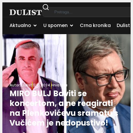
Aktualno
U spomen
Crna kronika
Dulist 
Autor:
Dulist
12.10.2024.
Hrvatska
MIRO BULJ Baviti se
koncertom, a ne reagirati
na Plenkovićevu sramotu s
Vučićem je nedopustivo!