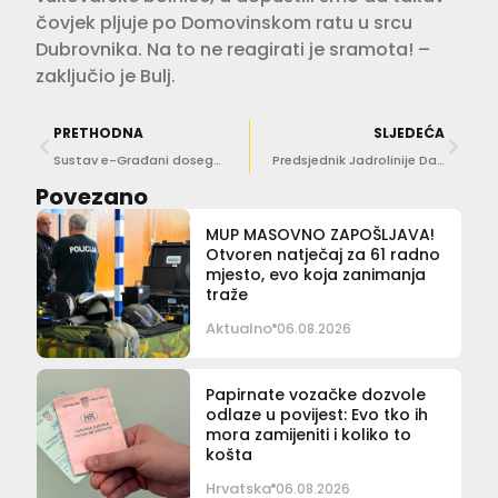
čovjek pljuje po Domovinskom ratu u srcu
Dubrovnika. Na to ne reagirati je sramota! –
zaključio je Bulj.
PRETHODNA
SLJEDEĆA
Sustav e-Građani dosegao dva milijuna korisnika, očekuju se nove usluge
Predsjednik Jadrolinije David Sopta: Nema dokaza o tehničkim greškama na ‘Lastovu’
Povezano
MUP MASOVNO ZAPOŠLJAVA!
Otvoren natječaj za 61 radno
mjesto, evo koja zanimanja
traže
Aktualno
06.08.2026
Papirnate vozačke dozvole
odlaze u povijest: Evo tko ih
mora zamijeniti i koliko to
košta
Hrvatska
06.08.2026