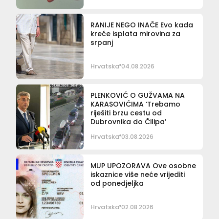
RANIJE NEGO INAČE Evo kada
kreće isplata mirovina za
srpanj
Hrvatska
04.08.2026
PLENKOVIĆ O GUŽVAMA NA
KARASOVIĆIMA ‘Trebamo
riješiti brzu cestu od
Dubrovnika do Čilipa’
Hrvatska
03.08.2026
MUP UPOZORAVA Ove osobne
iskaznice više neće vrijediti
od ponedjeljka
Hrvatska
02.08.2026