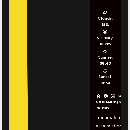
Clouds:
18%
Visibility:
10 km
Sunrise:
05:47
Sunset:
19:58
13
59
1014
Km/h
%
mb
02:00
25
°
/
25
°