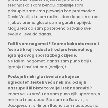
srednjoškolskom bendu, ozbiljnije sam
pristupio satovima pjevanja kod profesorice
Denis Vasilj s kojom radim i dan danas. A strast
i ljubav prema glazbi su me gurali naprijed.
Mogu reći da sam postepeno ostvario sve
svoje ciljeve do danas.
Fali li vam nogomet? Znamo kako ste morali
‘svirati kraj’ i odustati od profesionalnog
igranja ovog sporta zbog ozljede.
Ne fali mi nogomet, danas sam puno bolji u
igranju PlayStationa (smijeh)!
Postoje li neki glazbenici na koje se
ugledate? Jeste li već s nekima od njih
nastupali ili biste to voljeli tek napraviti?
Imam veliku sreću da sam puno njih upoznao, s
nekima i nastupao. Bio sam na Euroviziji s
Jacquesom, s Ninom Badrić sam nastupao na