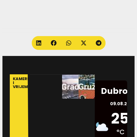
KAMERE
I
VRIJEME
Dubrovn
09.08.2026.
25
°C