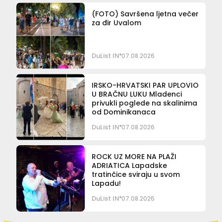
(FOTO) Savršena ljetna večer
za đir Uvalom
DuList IN
07.08.2026
IRSKO-HRVATSKI PAR UPLOVIO
U BRAČNU LUKU Mladenci
privukli poglede na skalinima
od Dominikanaca
DuList IN
07.08.2026
ROCK UZ MORE NA PLAŽI
ADRIATICA Lapadske
tratinčice sviraju u svom
Lapadu!
DuList IN
07.08.2026