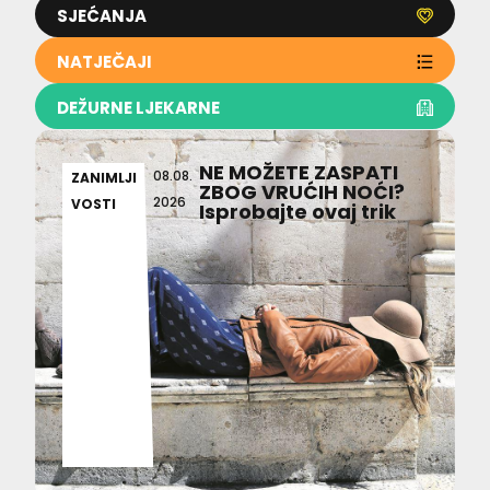
SJEĆANJA
NATJEČAJI
DEŽURNE LJEKARNE
NE MOŽETE ZASPATI
08.08.
ZANIMLJI
ZBOG VRUĆIH NOĆI?
2026
VOSTI
Isprobajte ovaj trik