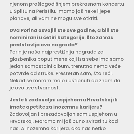
njenom prošlogodišnjem prekrasnom koncertu
u Splitu na Peristilu. Imamo još neke lijepe
planove, ali vam ne mogu sve otkriti.
Dva Porina osvojili ste ove godine, a bili ste
nominirani u četiri kategorije. Što za Vas
predstavlja ova nagrada?
Porin je naša najprestižnija nagrada za
glazbenika poput mene koji iza sebe ima samo
jedan samostalni album, trenutno nema veće
potvrde od struke. Presretan sam, što reći.
Nekad se moram malo i uštipnuti da znam da
je ovo sve stvarnost.
Jeste li zadovoljni uspjehom u Hrvatskoj ili
imate apetite za inozemnu karijeru?
Zadovoljan i prezadovoljan sam uspjehom u
Hrvatskoj. Moramo mi još puno svirati tu kod
nas. A inozemna karijera, ako nas netko