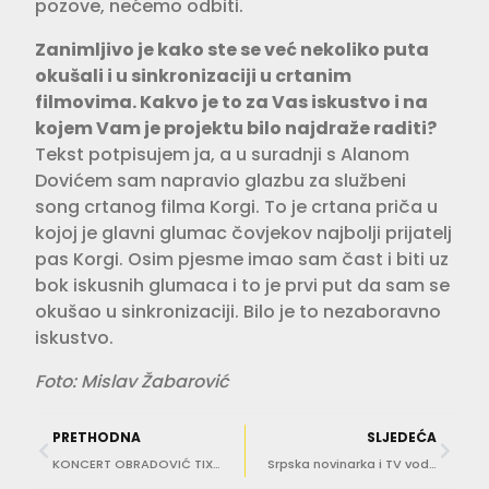
pozove, nećemo odbiti.
Zanimljivo je kako ste se već nekoliko puta
okušali i u sinkronizaciji u crtanim
filmovima. Kakvo je to za Vas iskustvo i na
kojem Vam je projektu bilo najdraže raditi?
Tekst potpisujem ja, a u suradnji s Alanom
Dovićem sam napravio glazbu za službeni
song crtanog filma Korgi. To je crtana priča u
kojoj je glavni glumac čovjekov najbolji prijatelj
pas Korgi. Osim pjesme imao sam čast i biti uz
bok iskusnih glumaca i to je prvi put da sam se
okušao u sinkronizaciji. Bilo je to nezaboravno
iskustvo.
Foto: Mislav Žabarović
PRETHODNA
SLJEDEĆA
KONCERT OBRADOVIĆ TIXIER JAZZ DUA U Lazaretima poslušajte intrigantnu kombinaciju klavira i udaraljki
Srpska novinarka i TV voditeljica Dragana Kosjerina pohvalila se ‘fotkom’ iz Grada