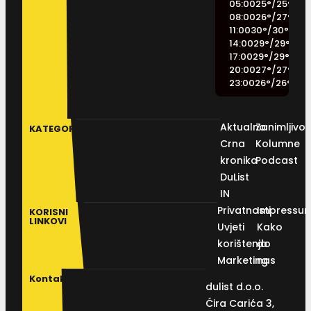
05:00
25
°
/
25
°
08:00
26
°
/
27
°
11:00
30
°
/
30
°
14:00
29
°
/
29
°
17:00
29
°
/
29
°
20:00
27
°
/
27
°
23:00
26
°
/
26
°
Aktualno
Zanimljivos
KATEGORIJE
Crna
Kolumne
kronika
Podcast
DuList
IN
Privatnosti
Impressu
KORISNI
LINKOVI
Uvjeti
Kako
korištenja
do
Marketing
nas
Kontakt
dulist d.o.o.
Ćira Carića 3,