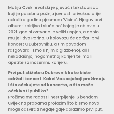
Matija Cvek hrvatski je pjevač i tekstopisac
koji je posebnu pažnju javnosti privukao prije
nekoliko godina pjesmom ‘Visine’. Njegov prvi
album ‘Izbirljivo i slučajno’ kojeg je objavio u
2021. godini ostvario je veliki uspjeh, a donio
mu je i dva Porina. U kolovozu će održati prvi
koncert u Dubrovniku, a tim povodom
razgovarali smo s njim o glazbenoj, ali i
nekadašnjoj nogometnoj karijeri te ima li
apetite za inozemnu karijeru.
Prvi put stižete u Dubrovnik kako biste
održali koncert. Kakvi Vas osjećaji prožimaju
i što očekujete od koncerta, a što može
očekivati publika?
Prožima me radost i nestrpljenje. S bendom
uvijek na probama prolazim što bismo novo
mogli odsvirati negdje gdje dolazimo prvi put,