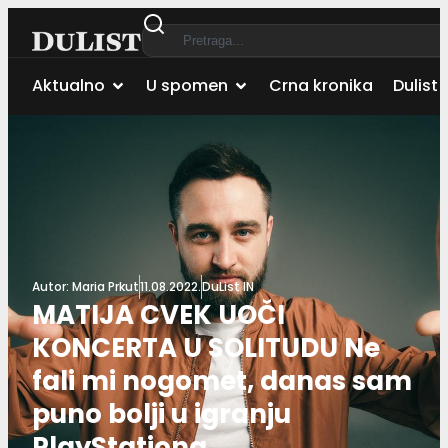
Aktualno
U spomen
Crna kronika
Dulist 
Autor:
Maria Prkut
11.08.2022.
DuList IN
MATIJA CVEK UOČI
KONCERTA U SOLITUDU Ne
fali mi nogomet, danas sam
puno bolji u igranju
PlayStationa