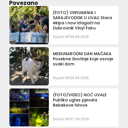
Povezano
(FOTO) VINYLMANIA I
SARAJEVODISK U UVALI Stara
ekipa i novi izlagači na
Dubrovnik Vinyl Fairu
DuList IN
08.08.2026
MEĐUNARODNI DAN MAČAKA
Posebne životinje koje osvoje
svaki dom
DuList IN
08.08.2026
(FOTO/VIDEO) NOĆ UVALE
Publika uglas pjevala
Bebekove hitove
DuList IN
07.08.2026