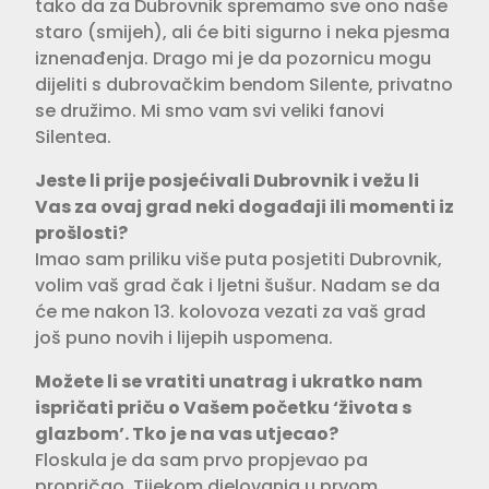
tako da za Dubrovnik spremamo sve ono naše
staro (smijeh), ali će biti sigurno i neka pjesma
iznenađenja. Drago mi je da pozornicu mogu
dijeliti s dubrovačkim bendom Silente, privatno
se družimo. Mi smo vam svi veliki fanovi
Silentea.
Jeste li prije posjećivali Dubrovnik i vežu li
Vas za ovaj grad neki događaji ili momenti iz
prošlosti?
Imao sam priliku više puta posjetiti Dubrovnik,
volim vaš grad čak i ljetni šušur. Nadam se da
će me nakon 13. kolovoza vezati za vaš grad
još puno novih i lijepih uspomena.
Možete li se vratiti unatrag i ukratko nam
ispričati priču o Vašem početku ‘života s
glazbom’. Tko je na vas utjecao?
Floskula je da sam prvo propjevao pa
propričao. Tijekom djelovanja u prvom