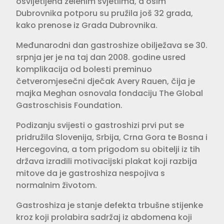
osvijetljena zelenim svjetlima, a osim
Dubrovnika potporu su pružila još 32 grada,
kako prenose iz Grada Dubrovnika.
Međunarodni dan gastroshize obilježava se 30.
srpnja jer je na taj dan 2008. godine usred
komplikacija od bolesti preminuo
četveromjesečni dječak Avery Rauen, čija je
majka Meghan osnovala fondaciju The Global
Gastroschisis Foundation.
Podizanju svijesti o gastroshizi prvi put se
pridružila Slovenija, Srbija, Crna Gora te Bosna i
Hercegovina, a tom prigodom su obitelji iz tih
država izradili motivacijski plakat koji razbija
mitove da je gastroshiza nespojiva s
normalnim životom.
Gastroshiza je stanje defekta trbušne stijenke
kroz koji prolabira sadržaj iz abdomena koji