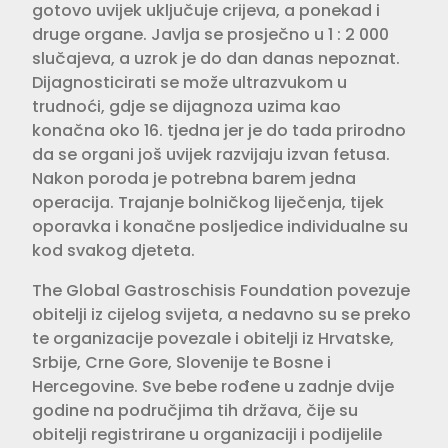
gotovo uvijek uključuje crijeva, a ponekad i
druge organe. Javlja se prosječno u 1 : 2 000
slučajeva, a uzrok je do dan danas nepoznat.
Dijagnosticirati se može ultrazvukom u
trudnoći, gdje se dijagnoza uzima kao
konačna oko 16. tjedna jer je do tada prirodno
da se organi još uvijek razvijaju izvan fetusa.
Nakon poroda je potrebna barem jedna
operacija. Trajanje bolničkog liječenja, tijek
oporavka i konačne posljedice individualne su
kod svakog djeteta.
The Global Gastroschisis Foundation povezuje
obitelji iz cijelog svijeta, a nedavno su se preko
te organizacije povezale i obitelji iz Hrvatske,
Srbije, Crne Gore, Slovenije te Bosne i
Hercegovine. Sve bebe rođene u zadnje dvije
godine na područjima tih država, čije su
obitelji registrirane u organizaciji i podijelile