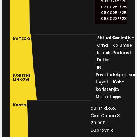
23:00
26
°
/
26
°
02:00
25
°
/
25
°
05:00
25
°
/
25
°
08:00
28
°
/
28
°
Aktualno
Zanimljivos
KATEGORIJE
Crna
Kolumne
kronika
Podcast
DuList
IN
Privatnosti
Impressu
KORISNI
LINKOVI
Uvjeti
Kako
korištenja
do
Marketing
nas
Kontakt
dulist d.o.o.
Ćira Carića 3,
20 000
Dubrovnik