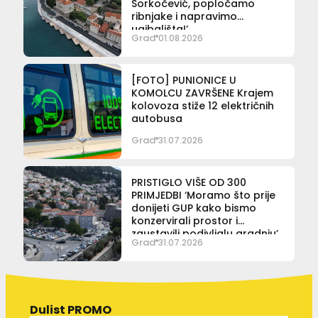
Sorkočević, popločamo
ribnjake i napravimo
ugibališta!’
Grad
01.08.2026
[FOTO] PUNIONICE U
KOMOLCU ZAVRŠENE Krajem
kolovoza stiže 12 električnih
autobusa
Grad
31.07.2026
PRISTIGLO VIŠE OD 300
PRIMJEDBI ‘Moramo što prije
donijeti GUP kako bismo
konzervirali prostor i
zaustavili podivljalu gradnju’
Grad
31.07.2026
Dulist PROMO