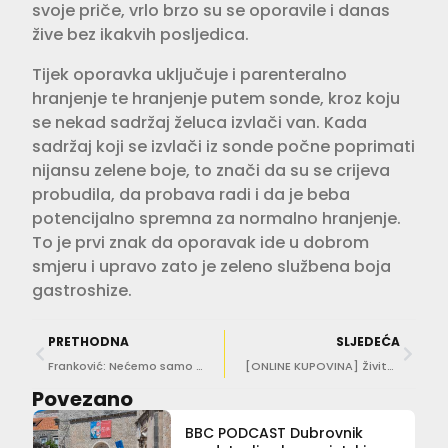
svoje priče, vrlo brzo su se oporavile i danas
žive bez ikakvih posljedica.
Tijek oporavka uključuje i parenteralno
hranjenje te hranjenje putem sonde, kroz koju
se nekad sadržaj želuca izvlači van. Kada
sadržaj koji se izvlači iz sonde počne poprimati
nijansu zelene boje, to znači da su se crijeva
probudila, da probava radi i da je beba
potencijalno spremna za normalno hranjenje.
To je prvi znak da oporavak ide u dobrom
smjeru i upravo zato je zeleno službena boja
gastroshize.
PRETHODNA
SLJEDEĆA
Franković: Nećemo samo kažnjavati odlaganje robe kraj Katedrale, već i otkazivati dozvole za ulazak u Grad!
[ONLINE KUPOVINA] Živite u Zidinama? Duboko udahnite, neke dostave ‘do daljnjeg nisu moguće’
Povezano
BBC PODCAST Dubrovnik