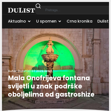
Aktualno
U spomen
Crna kronika
Dulist 
Autor:
Dulist
30.07.2022.
Grad
Mala Onofrijeva fontana
svijetli u znak podrške
oboljelima od gastroshize