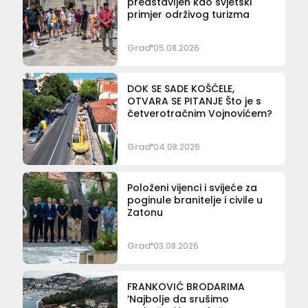
predstavljen kao svjetski
primjer održivog turizma
Grad
05.08.2026
DOK SE SADE KOŠĆELE,
OTVARA SE PITANJE Što je s
četverotračnim Vojnovićem?
Grad
04.08.2026
Položeni vijenci i svijeće za
poginule branitelje i civile u
Zatonu
Grad
03.08.2026
FRANKOVIĆ BRODARIMA
‘Najbolje da srušimo