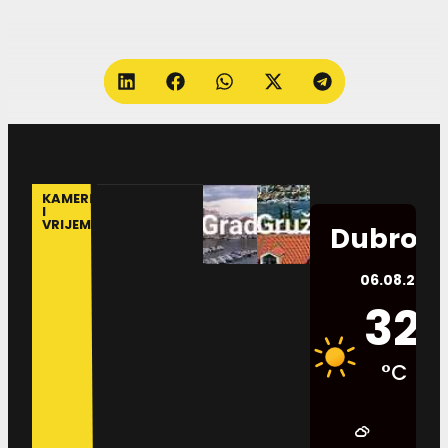
KAMERE
I
VRIJEME
Dubrovn
06.08.2026.
32
°C