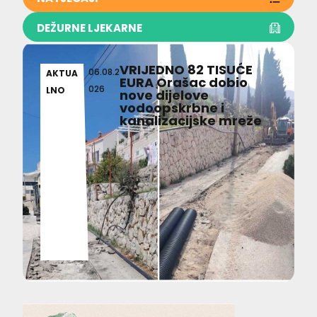
DEŽURNE LJEKARNE
VRIJEDNO 82 TISUĆE
06.08.2
AKTUA
EURA Orašac dobio
026
LNO
nove dijelove
vodoopskrbne i
kanalizacijske mreže