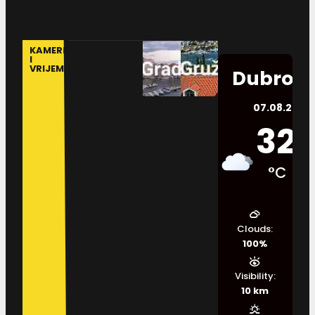
KAMERE
I
VRIJEME
Dubrovn
07.08.2026.
32
°C
Clouds:
100%
Visibility:
10 km