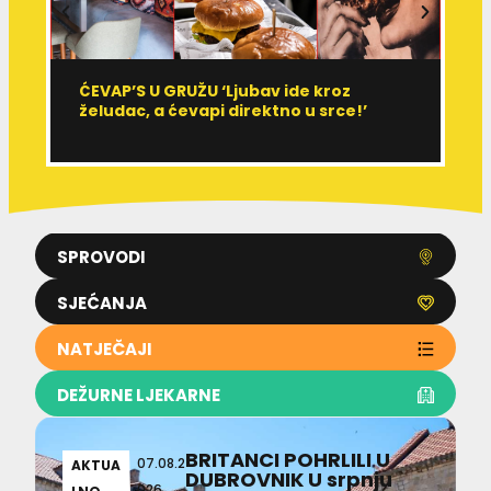
ĆEVAP’S U GRUŽU ‘Ljubav ide kroz
V
želudac, a ćevapi direktno u srce!’
d
SPROVODI
SJEĆANJA
NATJEČAJI
DEŽURNE LJEKARNE
BRITANCI POHRLILI U
07.08.2
AKTUA
DUBROVNIK U srpnju
026