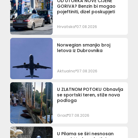
OD UTORKA NOVE CIJENE
GORIVA? Benzin bi mogao
pojeftiniti, dizel poskupjeti
Hrvatska
07.08.2026
Norwegian smanjio broj
letova iz Dubrovnika
Aktualno
07.08.2026
U ZLATNOM POTOKU Obnavlja
se sportski teren, stiže nova
podloga
Grad
07.08.2026
U Pilama se širi nesnosan