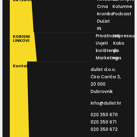
Crna
Kolumne
kronika
Podcast
DuList
IN
Privatnosti
Impressu
KORISNI
LINKOVI
Uvjeti
Kako
korištenja
do
Marketing
nas
Kontakt
dulist d.o.o.
Ćira Carića 3,
20 000
Dubrovnik
info@dulist.hr
020 350 670
020 350 671
020 350 672