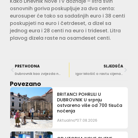
Kako Dnevnik Nove TV doznaje – litra svih
osnovnih goriva poskupljuje za dva centa:
eurosuper će tako sa sadašnjih euro i 38 centi
poskupjeti na euro i četrdeset, a dizel sa
jednog eura i 28 centi na euro i trideset. Litra
plavog dizela raste na osamdeset centi.
PRETHODNA
SLJEDEĆA
Dubrovnik kao zvijezda novog serijala ‘The Rock Star Travel’
Igor Miošić o rastu cijena: ‘Ne mogu Poljaci dizat cijene koliko ja mogu vode popit’
Povezano
BRITANCI POHRLILI U
DUBROVNIK U srpnju
ostvareno više od 700 tisuća
noćenja
Aktualno
07.08.2026