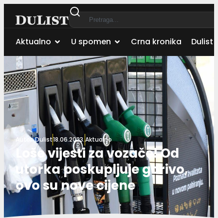
Aktualno
U spomen
Crna kronika
Dulist 
Autor:
Dulist
18.06.2023.
Aktualno
Loše vijesti za vozače! Od
utorka poskupljuje gorivo,
ovo su nove cijene