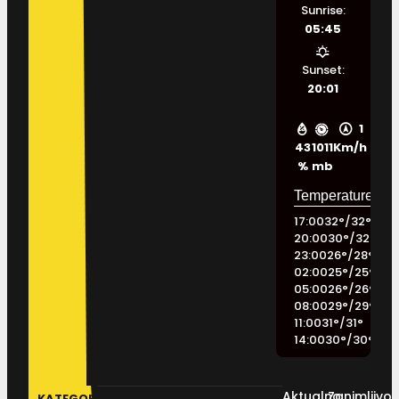
Sunrise:
05:45
Sunset:
20:01
1
43
1011
Km/h
%
mb
17:00
32
°
/
32
°
20:00
30
°
/
32
°
23:00
26
°
/
28
°
02:00
25
°
/
25
°
05:00
26
°
/
26
°
08:00
29
°
/
29
°
11:00
31
°
/
31
°
14:00
30
°
/
30
°
Aktualno
Zanimljivos
KATEGORIJE