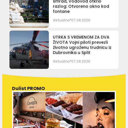
smrad, Vodovod otkrio
razlog: Otvoreno okno kod
fontane
Aktualno
07.08.2026
UTRKA S VREMENOM ZA DVA
ŽIVOTA Vojni piloti prevezli
životno ugroženu trudnicu iz
Dubrovnika u Split
Aktualno
07.08.2026
Dulist PROMO