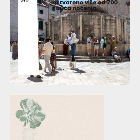
LNO
ostvareno više od 700
tisuća noćenja