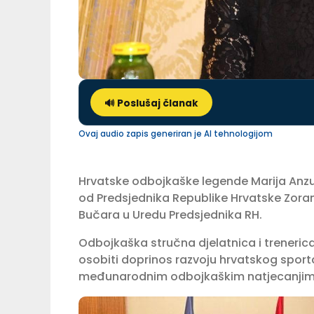
🔊 Poslušaj članak
Ovaj audio zapis generiran je AI tehnologijom
Hrvatske odbojkaške legende Marija Anzul
od Predsjednika Republike Hrvatske Zora
Bučara u Uredu Predsjednika RH.
Odbojkaška stručna djelatnica i treneric
osobiti doprinos razvoju hrvatskog sporta
međunarodnim odbojkaškim natjecanjima 