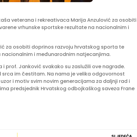
aša veterana i rekreativaca Marija Anzulović za osobiti
varene vrhunske sportske rezultate na nacionalnim i
vić za osobiti doprinos razvoju hrvatskog sporta te
na nacionalnim i međunarodnim natjecanjima.
a i prof. Janković svakako su zaslužili ove nagrade.
 srca im čestitam. Na nama je velika odgovornost
u uzor i motiv svim novim generacijama za daljnji rad i
đenima predsjednik Hrvatskog odbojkaškog saveza Frane
SLJEDEĆA