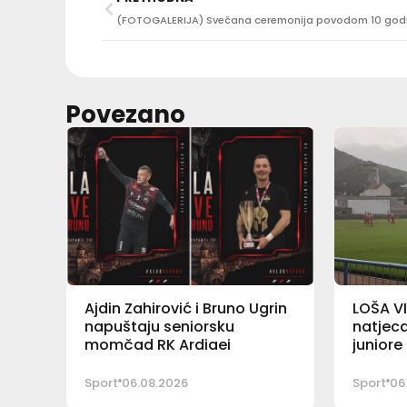
Povezano
Ajdin Zahirović i Bruno Ugrin
LOŠA VI
napuštaju seniorsku
natjeca
momčad RK Ardiaei
junior
Sport
06.08.2026
Sport
06