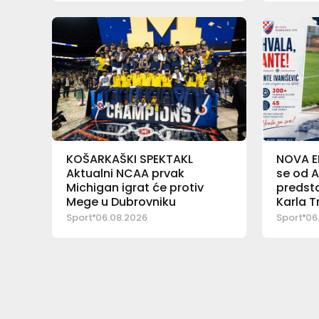
KOŠARKAŠKI SPEKTAKL
NOVA E
Aktualni NCAA prvak
se od A
Michigan igrat će protiv
predsta
Mege u Dubrovniku
Karla 
Sport
06.08.2026
Sport
06