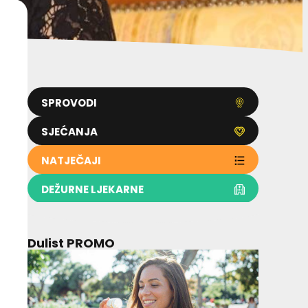
SPROVODI
SJEĆANJA
NATJEČAJI
DEŽURNE LJEKARNE
Dulist PROMO