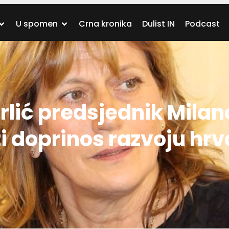
U spomen
Crna kronika
Dulist IN
Podcast
rlić predsjednik Milan
i doprinos razvoju hr