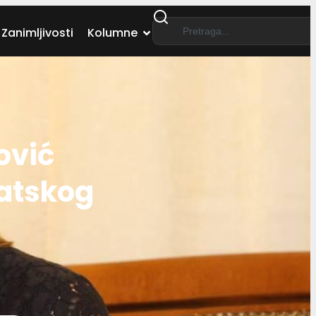
Zanimljivosti
Kolumne
ović
vatskog