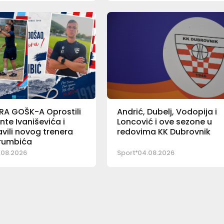
RA GOŠK-A Oprostili
Andrić, Dubelj, Vodopija i
nte Ivaniševića i
Loncović i ove sezone u
vili novog trenera
redovima KK Dubrovnik
Trumbića
.08.2026
Sport
04.08.2026