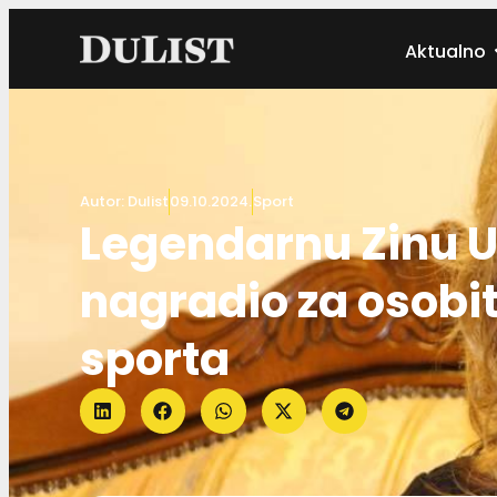
Aktualno
Autor:
Dulist
09.10.2024.
Sport
Legendarnu Zinu U
nagradio za osobit
sporta