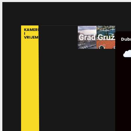
KAMERE
I
VRIJEME
Dub