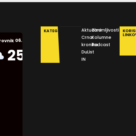
Aktualno
Zanimljivosti
KATEGORIJE
KORIS
LINKO
Crna
Kolumne
06.08.2026.
rovnik
kronika
Podcast
Humidity:
25
°C
DuList
54 %
IN
Pressure:
1013 mb
Wind:
7
Km/h
Clouds:
38%
Visibility: