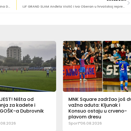
(FOTOGALERIJA) Svečana ceremonija povodom 10 godina Dubrovnik Sharks kluba
IJF GRAND SLAM Anđela Violić i Iva Oberan u hrvatskoj reprezentaciji za Abu Dhabi
JEST! Ništa od
MNK Square zadržao još d
nja za kadete i
važna aduta: Kljunak i
e GOŠK-a Dubrovnik
Konsuo ostaju u crveno-
plavom dresu
.08.2026
Sport
06.08.2026