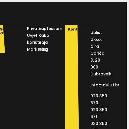
Privatnosti
Impressum
NI
Kontakt
dulist
VI
Uvjeti
Kako
d.o.o.
korištenja
do
Ćira
Marketing
nas
Carića
3, 20
000
Dubrovnik
info@dulist.hr
020 350
670
020 350
671
020 350