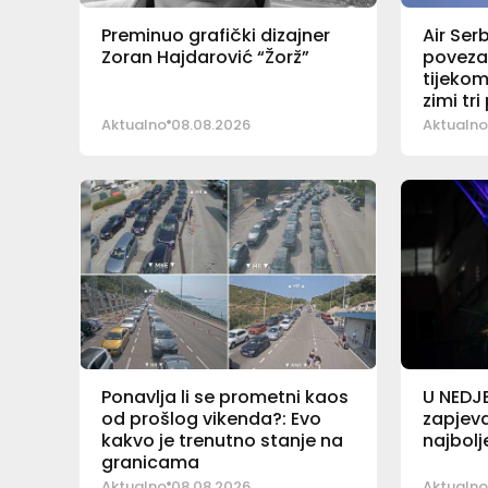
Preminuo grafički dizajner
Air Ser
Zoran Hajdarović “Žorž”
poveza
tijekom 
zimi tr
Aktualno
08.08.2026
Aktualno
Ponavlja li se prometni kaos
U NEDJ
od prošlog vikenda?: Evo
zapjeva
kakvo je trenutno stanje na
najbolj
granicama
Aktualno
08.08.2026
Aktualno