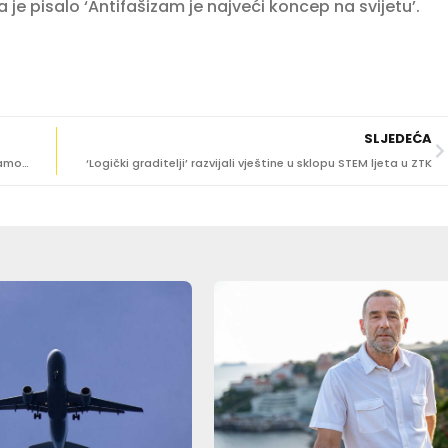
 je pisalo ‘Antifašizam je najveći koncep na svijetu’.
SLJEDEĆA
SVJETSKI PRIZNATI DIRIGENT IVAN REPUŠIĆ Igre su srce samog Dubrovnika u kojem na jedan čaroban način progovara, kroz umjetnost, sam Grad!
‘Logički graditelji’ razvijali vještine u sklopu STEM ljeta u ZTK