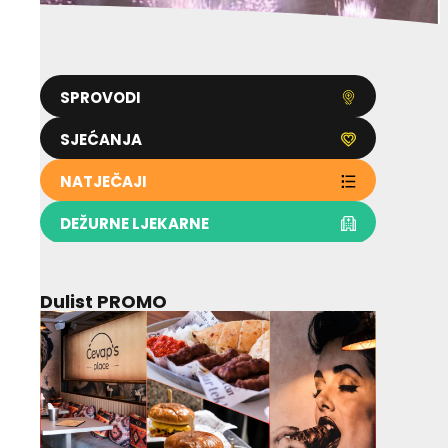
SPROVODI
SJEĆANJA
NATJEČAJI
DEŽURNE LJEKARNE
Dulist PROMO