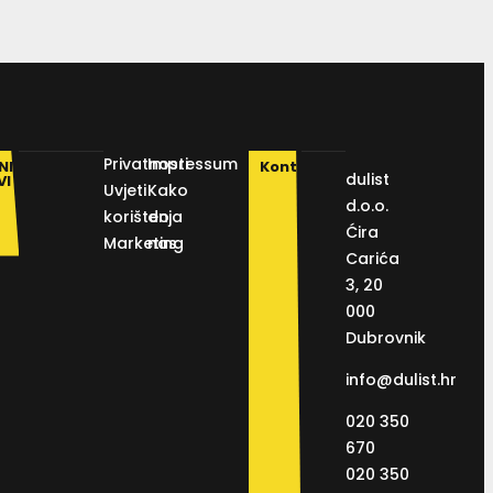
Privatnosti
Impressum
NI
Kontakt
dulist
VI
Uvjeti
Kako
d.o.o.
korištenja
do
Ćira
Marketing
nas
Carića
3, 20
000
Dubrovnik
info@dulist.hr
020 350
670
020 350