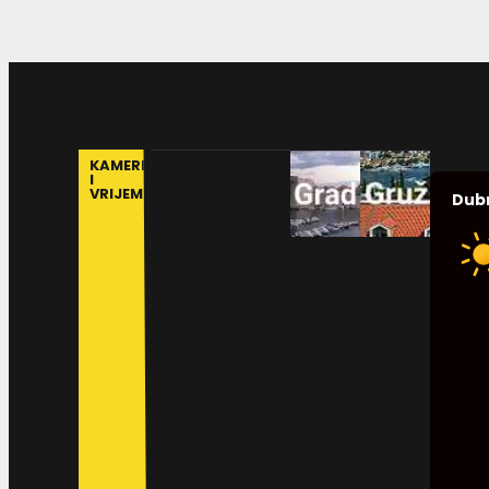
KAMERE
I
VRIJEME
Dub