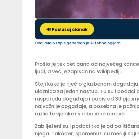
🔊 Poslušaj članak
Ovaj audio zapis generiran je AI tehnologijom
Prošlo je tek pet dana od najvećeg konce
ljudi, a već je zapisan na Wikipediji.
Stoji kako je riječ o glazbenom događaju 
ulaznica za jedan nastup. Tu su i podaci o
rasporedu događaja i popis od 30 pjesma
najvažnije događaje, a posebna je pažnja
različite vjerske i simbolične motive.
Zabilježeni su i podaci tko je od političar
njega. Također, spomenuti su mediji koji su 