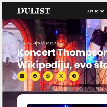
Aktualno
Autor:
Dulist
10.07.2025.
Aktualno
Koncert Thompson
Wikipediju, evo št