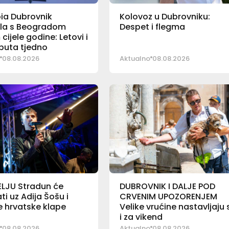
bia Dubrovnik
Kolovoz u Dubrovniku:
la s Beogradom
Despet i flegma
cijele godine: Letovi i
i puta tjedno
08.08.2026
Aktualno
08.08.2026
ELJU Stradun će
DUBROVNIK I DALJE POD
ti uz Adija Šošu i
CRVENIM UPOZORENJEM
e hrvatske klape
Velike vrućine nastavljaju 
i za vikend
08.08.2026
Aktualno
08.08.2026