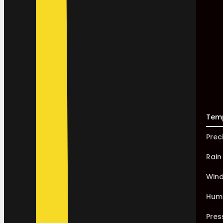
Tem
Prec
Rain
Win
Humi
Pres