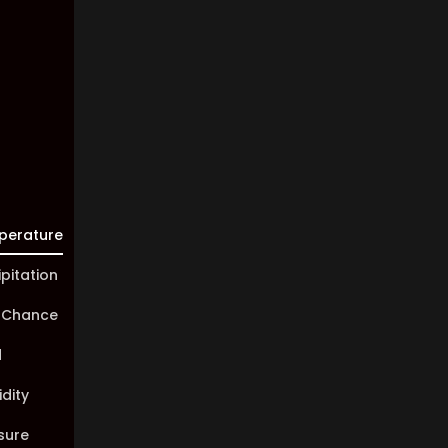
Visibility:
10 km
Sunrise:
05:46
Sunset:
20:00
perature
ipitation
 Chance
d
dity
sure