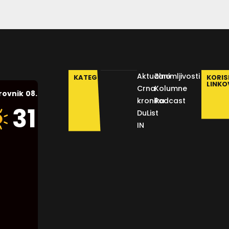
Aktualno
Zanimljivosti
KATEGORIJE
KORIS
LINKO
Crna
Kolumne
08.08.2026.
rovnik
kronika
Podcast
Humidity:
31
°C
DuList
52 %
IN
Pressure:
1012 mb
Wind:
13
Km/h
Clouds:
7%