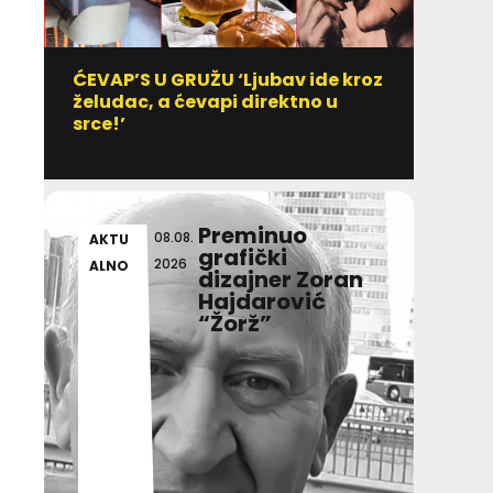
ĆEVAP’S U GRUŽU ‘Ljubav ide kroz
Vitami
želudac, a ćevapi direktno u
uzim
srce!’
Preminuo
08.08.
AKTU
DULI
grafički
2026
ALNO
T IN
dizajner Zoran
Hajdarović
“Žorž”