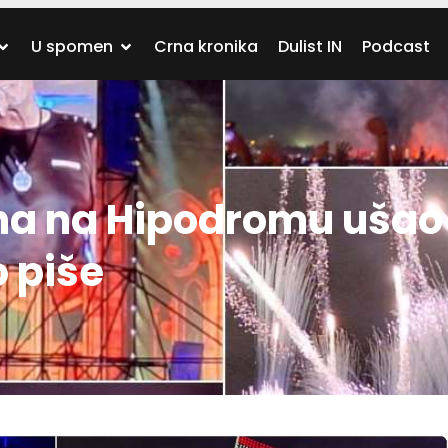
U spomen
Crna kronika
Dulist IN
Podcast
a na Hipodromu ušao 
o piše