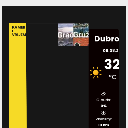
KAMERE
I
VRIJEME
Dubrovn
08.08.2026.
32
°C
Clouds:
0%
Visibility:
10 km