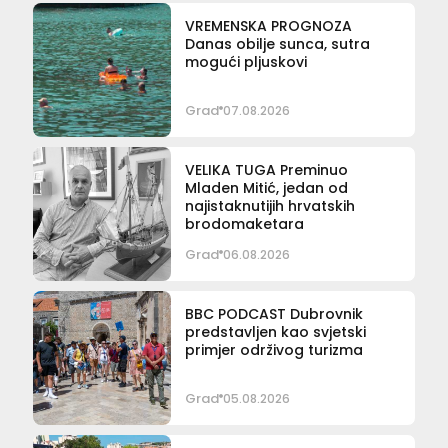
VREMENSKA PROGNOZA
Danas obilje sunca, sutra
mogući pljuskovi
Grad
07.08.2026
VELIKA TUGA Preminuo
Mladen Mitić, jedan od
najistaknutijih hrvatskih
brodomaketara
Grad
06.08.2026
BBC PODCAST Dubrovnik
predstavljen kao svjetski
primjer održivog turizma
Grad
05.08.2026