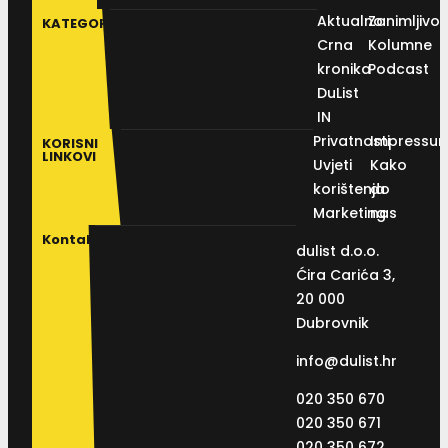
Aktualno
Zanimljivos
KATEGORIJE
Crna
Kolumne
kronika
Podcast
DuList
IN
Privatnosti
Impressu
KORISNI
LINKOVI
Uvjeti
Kako
korištenja
do
Marketing
nas
Kontakt
dulist d.o.o.
Ćira Carića 3,
20 000
Dubrovnik
info@dulist.hr
020 350 670
020 350 671
020 350 672