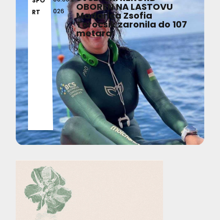
SPO
OBOREN NA LASTOVU
026
RT
Mađarica Zsofia
Torocsik zaronila do 107
metara