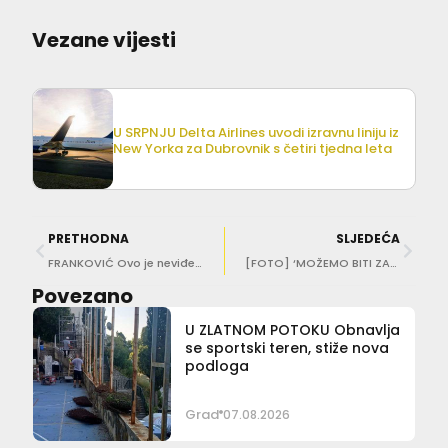
Vezane vijesti
U SRPNJU Delta Airlines uvodi izravnu liniju iz
New Yorka za Dubrovnik s četiri tjedna leta
PRETHODNA
SLJEDEĆA
FRANKOVIĆ Ovo je neviđeni skandal! Kako je moguće da Laguna Trade posjeduje radnu verziju rješenja, a Grad i Ministarstvo nisu ni znali za postupak!
[FOTO] ‘MOŽEMO BITI ZADOVOLJNI’ Franković obišao novouređeni parking Gradac
Povezano
U ZLATNOM POTOKU Obnavlja
se sportski teren, stiže nova
podloga
Grad
07.08.2026