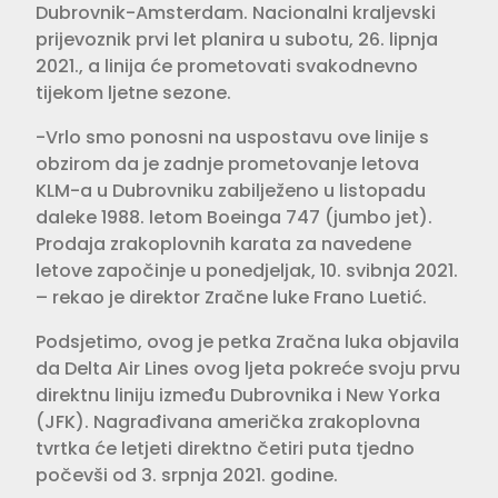
Dubrovnik-Amsterdam. Nacionalni kraljevski
prijevoznik prvi let planira u subotu, 26. lipnja
2021., a linija će prometovati svakodnevno
tijekom ljetne sezone.
-Vrlo smo ponosni na uspostavu ove linije s
obzirom da je zadnje prometovanje letova
KLM-a u Dubrovniku zabilježeno u listopadu
daleke 1988. letom Boeinga 747 (jumbo jet).
Prodaja zrakoplovnih karata za navedene
letove započinje u ponedjeljak, 10. svibnja 2021.
– rekao je direktor Zračne luke Frano Luetić.
Podsjetimo, ovog je petka Zračna luka objavila
da Delta Air Lines ovog ljeta pokreće svoju prvu
direktnu liniju između Dubrovnika i New Yorka
(JFK). Nagrađivana američka zrakoplovna
tvrtka će letjeti direktno četiri puta tjedno
počevši od 3. srpnja 2021. godine.