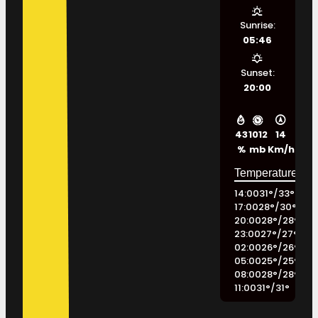
Sunrise:
05:46
Sunset:
20:00
43
1012
14
%
mb
Km/h
14:00
31
°
/
33
°
17:00
28
°
/
30
°
20:00
28
°
/
28
°
23:00
27
°
/
27
°
02:00
26
°
/
26
°
05:00
25
°
/
25
°
08:00
28
°
/
28
°
11:00
31
°
/
31
°