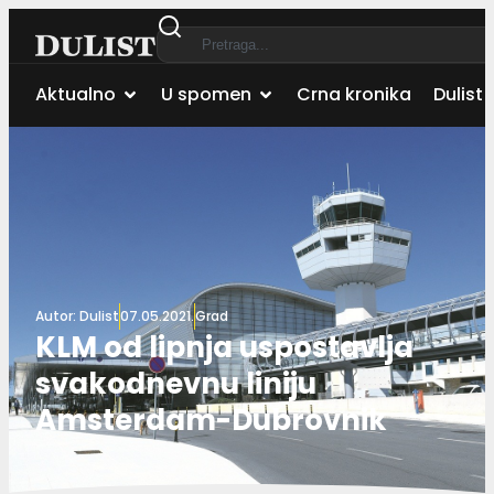
Aktualno
U spomen
Crna kronika
Dulist 
Autor:
Dulist
07.05.2021.
Grad
KLM od lipnja uspostavlja
svakodnevnu liniju
Amsterdam-Dubrovnik