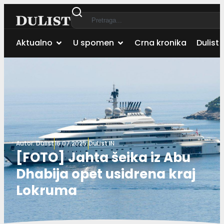
Aktualno
U spomen
Crna kronika
Dulist 
Autor:
Dulist
16.07.2025.
DuList IN
[FOTO] Jahta šeika iz Abu
Dhabija opet usidrena kraj
Lokruma