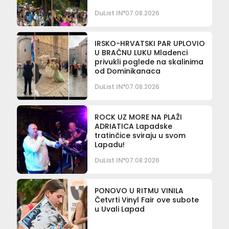
DuList IN
07.08.2026
IRSKO-HRVATSKI PAR UPLOVIO
U BRAČNU LUKU Mladenci
privukli poglede na skalinima
od Dominikanaca
DuList IN
07.08.2026
ROCK UZ MORE NA PLAŽI
ADRIATICA Lapadske
tratinčice sviraju u svom
Lapadu!
DuList IN
07.08.2026
PONOVO U RITMU VINILA
Četvrti Vinyl Fair ove subote
u Uvali Lapad