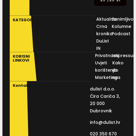
Aktualno
Zanimljivos
KATEGORIJE
Crna
Kolumne
kronika
Podcast
DuList
IN
Privatnosti
Impressu
KORISNI
LINKOVI
Uvjeti
Kako
korištenja
do
Marketing
nas
Kontakt
dulist d.o.o.
Ćira Carića 3,
20 000
Dubrovnik
info@dulist.hr
020 350 670