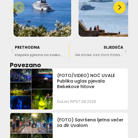
PRETHODNA
SLJEDEĆA
Klapska pjesma na svakom koraku, na Osojnik stiže Mladen Grdović
NA KOGA VAS OVO PODSJEĆA? Glumice Glorija i Iva molile se sv. Vlahu, evo što su zatražile
Povezano
(FOTO/VIDEO) NOĆ UVALE
Publika uglas pjevala
Bebekove hitove
DuList IN
07.08.2026
(FOTO) Savršena ljetna večer
za đir Uvalom