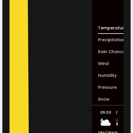
Temperature
Precipitation
Rain Chance
Wind
Humidity
Pressure
Snow
05:00
08:00
25
°
/
25
°
26
°
/
28
°
3