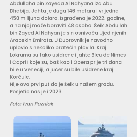
Abdullaha bin Zayeda Al Nahyana iza Abu
Dhabija. Jahta je duga 146 metara i vrijedna
450 milijuna dolara. Izgrađena je 2022. godine,
a na njoj može boraviti 48 osoba. Šeik Abdullah
bin Zayed Al Nahyan je sin osnivača Ujedinjenih
Arapskih Emirata. U Dubrovnik je navodno
uplovio s nekoliko pratećih plovila. Kraj
Lokruma su tako usidrene i jahte Bleu de Nimes
i Capri I koje su, baš kao i Opera prije tri dana
bile u Veneciji, a jučer su bile usidrene kraj
Korčule.
Nije ovo prvi put da je šeik u našem gradu.
Posjetio nas je i 2023.
Foto: Ivan Pozniak