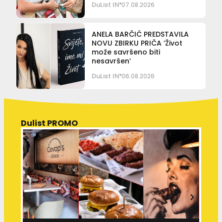
DuList IN
07.08.2026
ANELA BARČIĆ PREDSTAVILA
NOVU ZBIRKU PRIČA ‘Život
može savršeno biti
nesavršen’
DuList IN
06.08.2026
Dulist PROMO