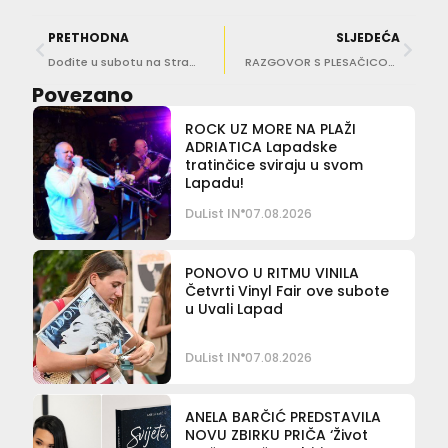
PRETHODNA
SLJEDEĆA
Dođite u subotu na Stradun i okušajte se u roboalci
RAZGOVOR S PLESAČICOM PETROM JERIČEVIĆ Ne mogu sjediti na miru, mozak mi radi sto na sat!
Povezano
ROCK UZ MORE NA PLAŽI
ADRIATICA Lapadske
tratinčice sviraju u svom
Lapadu!
DuList IN
07.08.2026
PONOVO U RITMU VINILA
Četvrti Vinyl Fair ove subote
u Uvali Lapad
DuList IN
07.08.2026
ANELA BARČIĆ PREDSTAVILA
NOVU ZBIRKU PRIČA ‘Život