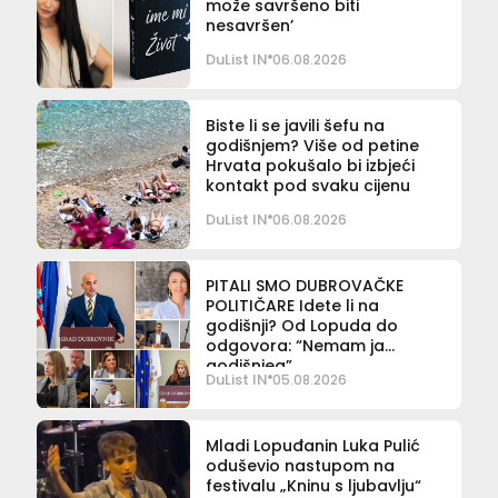
može savršeno biti
nesavršen’
DuList IN
06.08.2026
Biste li se javili šefu na
godišnjem? Više od petine
Hrvata pokušalo bi izbjeći
kontakt pod svaku cijenu
DuList IN
06.08.2026
PITALI SMO DUBROVAČKE
POLITIČARE Idete li na
godišnji? Od Lopuda do
odgovora: “Nemam ja
godišnjeg”
DuList IN
05.08.2026
Mladi Lopuđanin Luka Pulić
oduševio nastupom na
festivalu „Kninu s ljubavlju“