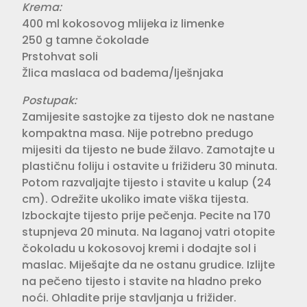
Krema:⁣⁣
400 ml kokosovog mlijeka iz limenke⁣
250 g tamne čokolade⁣
Prstohvat soli⁣
Žlica maslaca od badema/lješnjaka⁣
Postupak:⁣
Zamijesite sastojke za tijesto dok ne nastane
kompaktna masa. Nije potrebno predugo
mijesiti da tijesto ne bude žilavo. Zamotajte u
plastičnu foliju i ostavite u frižideru 30 minuta.
Potom razvaljajte tijesto i stavite u kalup (24
cm). Odrežite ukoliko imate viška tijesta.
Izbockajte tijesto prije pečenja. Pecite na 170
stupnjeva 20 minuta. Na laganoj vatri otopite
čoko­ladu u kokosovoj kremi i dodajte sol i
maslac. Miješajte da ne ostanu gru­dice. Izlijte
na pečeno tijesto i stavite na hladno preko
noći. Ohladite prije stavljanja u frižider.