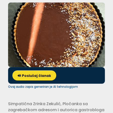
🔊 Poslušaj članak
Ovaj audio zapis generiran je AI tehnologijom
Simpatična Zrinka Zekulić, Plo­čanka sa
zagrebačkom adresom i autorica gastrobloga