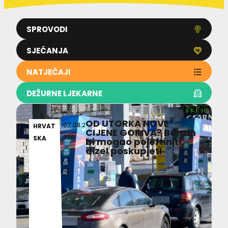
SPROVODI
SJEĆANJA
NATJEČAJI
DEŽURNE LJEKARNE
OD UTORKA NOVE
07.08.2
HRVAT
CIJENE GORIVA? Benzin
026
SKA
bi mogao pojeftiniti,
dizel poskupjeti