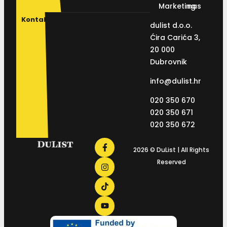
Marketing
nas
Kontakt
dulist d.o.o.
Ćira Carića 3,
20 000
Dubrovnik
info@dulist.hr
020 350 670
020 350 671
020 350 672
2026 © DuList | All Rights
Reserved