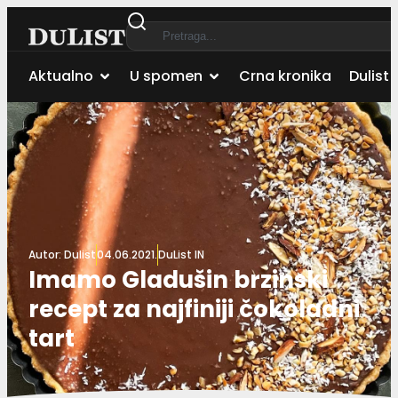
Aktualno
U spomen
Crna kronika
Dulist 
Autor:
Dulist
04.06.2021.
DuList IN
Imamo Gladušin brzinski
recept za najfiniji čokoladni
tart