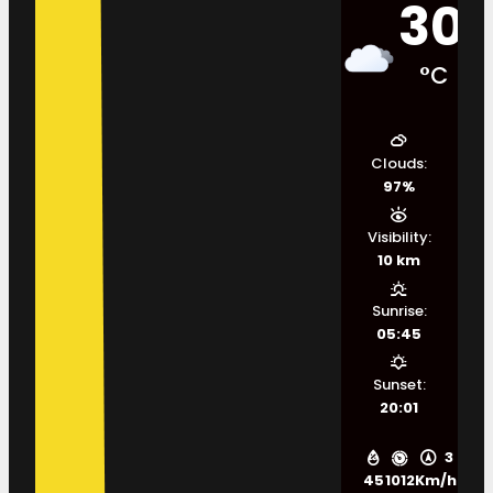
30
°C
Clouds:
97%
Visibility:
10 km
Sunrise:
05:45
Sunset:
20:01
3
45
1012
Km/h