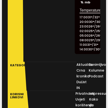
%
mb
17:00
31
°
/
32
°
20:00
30
°
/
30
°
23:00
26
°
/
26
°
02:00
25
°
/
25
°
05:00
26
°
/
26
°
08:00
29
°
/
29
°
11:00
31
°
/
31
°
14:00
30
°
/
30
°
Aktualno
Zanimljivos
KATEGORIJE
Crna
Kolumne
kronika
Podcast
DuList
IN
Privatnosti
Impressu
KORISNI
LINKOVI
Uvjeti
Kako
korištenja
do