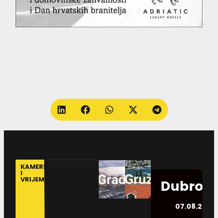
KAMERE
I
VRIJEME
Dubrovn
07.08.2026.