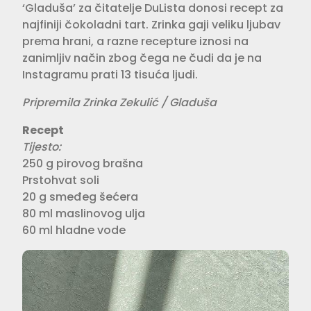
‘Gladuša’ za čita­telje DuLista donosi recept za
najfiniji čokoladni tart. Zrinka gaji veliku lju­bav
prema hrani, a razne recepture iznosi na
zanimljiv način zbog čega ne čudi da je na
Instagramu prati 13 tisuća ljudi.
Pripremila Zrinka Zekulić / Gladuša
Recept
Tijesto:⁣
250 g pirovog brašna⁣
Prstohvat soli⁣
20 g smeđeg šećera⁣
80 ml maslinovog ulja⁣
60 ml hladne vode⁣