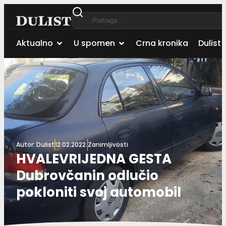
Aktualno
U spomen
Crna kronika
Dulist 
Autor:
Dulist
12.02.2022.
Zanimljivosti
HVALEVRIJEDNA GESTA
Dubrovčanin odlučio
pokloniti svoj automobil