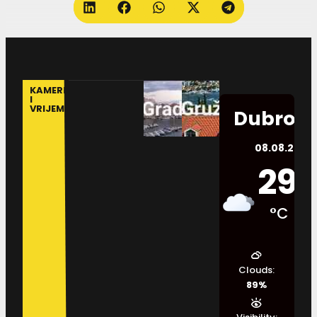
KAMERE
I
VRIJEME
Dubrovn
08.08.2026.
29
°C
Clouds:
89%