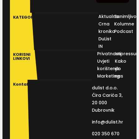
Aktualno
Zanimljivos
KATEGORIJE
Crna
Kolumne
kronika
Podcast
DuList
IN
Privatnosti
Impressu
KORISNI
LINKOVI
Uvjeti
Kako
korištenja
do
Marketing
nas
Kontakt
dulist d.o.o.
Ćira Carića 3,
20 000
Dubrovnik
info@dulist.hr
020 350 670