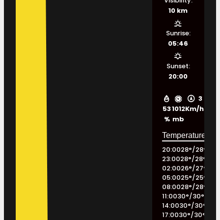
Visibility:
10 km
Sunrise:
05:46
Sunset:
20:00
3
53
1012
Km/h
%
mb
20:00
28
°
/
28
°
23:00
28
°
/
28
°
02:00
26
°
/
27
°
05:00
25
°
/
25
°
08:00
28
°
/
28
°
11:00
30
°
/
30
°
14:00
30
°
/
30
°
17:00
30
°
/
30
°