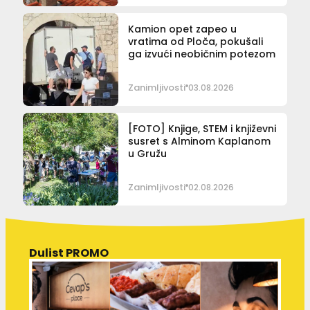
Kamion opet zapeo u
vratima od Ploča, pokušali
ga izvući neobičnim potezom
Zanimljivosti
03.08.2026
[FOTO] Knjige, STEM i književni
susret s Alminom Kaplanom
u Gružu
Zanimljivosti
02.08.2026
Dulist PROMO