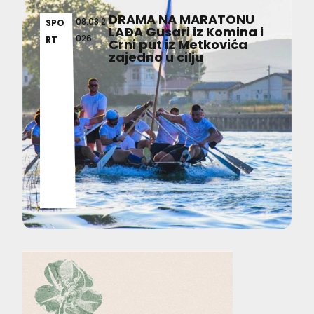
DRAMA NA MARATONU
08.08.2
SPO
LAĐA Gusari iz Komina i
026
RT
Crni put iz Metkovića
zajedno u cilju