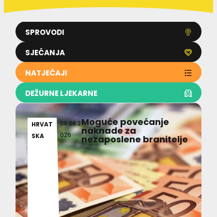
SPROVODI
SJEĆANJA
NATJEČAJI
DEŽURNE LJEKARNE
Moguće povećanje
08.08.2
HRVAT
naknade za
026
SKA
nezaposlene branitelje