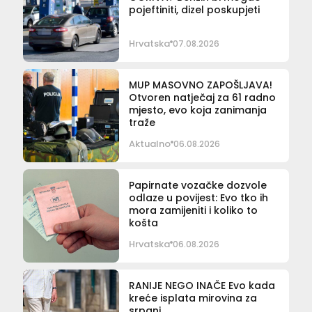
pojeftiniti, dizel poskupjeti
Hrvatska
07.08.2026
MUP MASOVNO ZAPOŠLJAVA!
Otvoren natječaj za 61 radno
mjesto, evo koja zanimanja
traže
Aktualno
06.08.2026
Papirnate vozačke dozvole
odlaze u povijest: Evo tko ih
mora zamijeniti i koliko to
košta
Hrvatska
06.08.2026
RANIJE NEGO INAČE Evo kada
kreće isplata mirovina za
srpanj