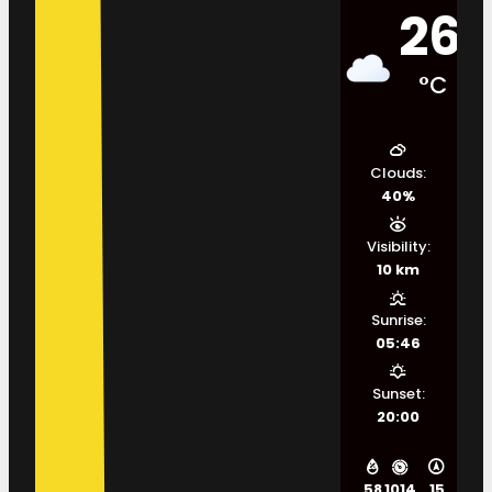
26
°C
Clouds:
40%
Visibility:
10 km
Sunrise:
05:46
Sunset:
20:00
58
1014
15