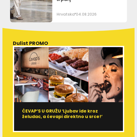
Hrvatska
04.08.2026
Dulist PROMO
ĆEVAP’S U GRUŽU ‘Ljubav ide kroz
V
želudac, a ćevapi direktno u srce!’
d