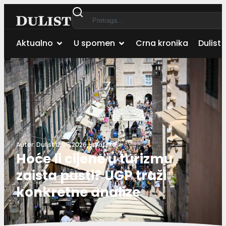
Aktualno
U spomen
Crna kronika
Dulist 
Autor:
Dulist
12.05.2026.
Hrvatska
Hoće li cijene u turizmu
zaista pasti? UGP traži
konkretne analize