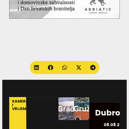
KAMERE
I
VRIJEME
Dubrovn
08.08.2026.