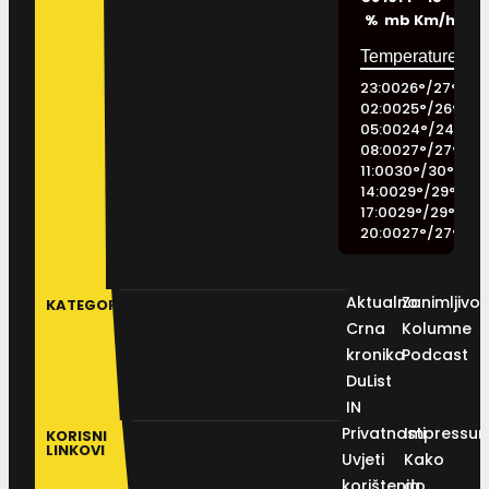
%
mb
Km/h
23:00
26
°
/
27
°
02:00
25
°
/
26
°
05:00
24
°
/
24
°
08:00
27
°
/
27
°
11:00
30
°
/
30
°
14:00
29
°
/
29
°
17:00
29
°
/
29
°
20:00
27
°
/
27
°
Aktualno
Zanimljivos
KATEGORIJE
Crna
Kolumne
kronika
Podcast
DuList
IN
Privatnosti
Impressu
KORISNI
LINKOVI
Uvjeti
Kako
korištenja
do