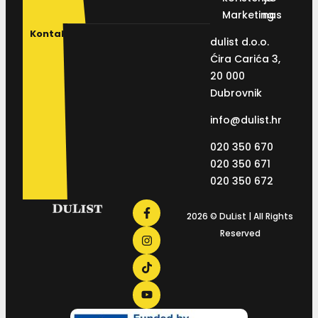
Marketing
nas
Kontakt
dulist d.o.o.
Ćira Carića 3,
20 000
Dubrovnik
info@dulist.hr
020 350 670
020 350 671
020 350 672
2026 © DuList | All Rights
Reserved