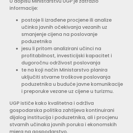
U dopisu Ministarstvu UGP je zatražio
informacije:
postoje li izrađene procjene ili analize
učinka javnih očekivanja vezanih uz
smanjenje cijena na poslovanje
poduzetnika
jesu li pritom analizirani učinci na
profitabilnost, investicijski kapacitet i
dugoročnu održivost poslovanja
te na koji način Ministarstvo planira
uključiti stvarne troškove poslovanja
poduzetnika u buduće javne komunikacije
i preporuke vezane uz cijene u turizmu.
UGP ističe kako kvalitetna i održiva
gospodarska politika zahtijeva kontinuirani
dijalog institucija i poduzetnika, ali i procjenu
stvarnih učinaka javnih poruka i ekonomskih
mjera na gospodarstvo.