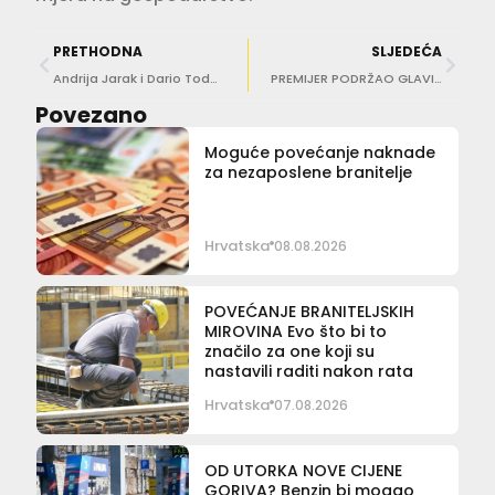
PRETHODNA
SLJEDEĆA
Andrija Jarak i Dario Todorović donose priču o ‘Trovačima iz Plaškog’: ‘Ljudi su bili šokirani i pitali nas – je li ovo moguće?’
PREMIJER PODRŽAO GLAVINU Konkurencija spušta cijene, Hrvatska mora reagirati
Povezano
Moguće povećanje naknade
za nezaposlene branitelje
Hrvatska
08.08.2026
POVEĆANJE BRANITELJSKIH
MIROVINA Evo što bi to
značilo za one koji su
nastavili raditi nakon rata
Hrvatska
07.08.2026
OD UTORKA NOVE CIJENE
GORIVA? Benzin bi mogao