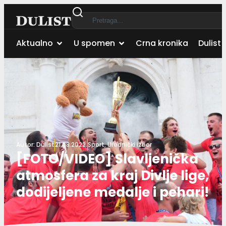
Aktualno
U spomen
Crna kronika
Dulist 
Autor:
Dulist
21.08.2022.
Sport
,
Urednički izbor
[FOTO/VIDEO] Slavljenička
atmosfera za kraj Divlje lige,
dodijeljene medalje i pehari!