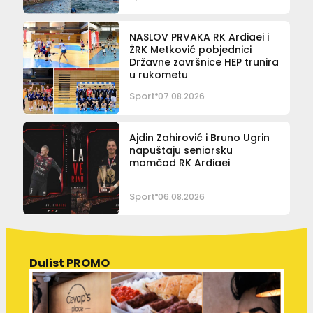
NASLOV PRVAKA RK Ardiaei i
ŽRK Metković pobjednici
Državne završnice HEP trunira
u rukometu
Sport
07.08.2026
Ajdin Zahirović i Bruno Ugrin
napuštaju seniorsku
momčad RK Ardiaei
Sport
06.08.2026
Dulist PROMO