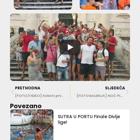
PRETHODNA
SLJEDEĆA
[FOTO/VIDEO] Kokoti prvi put osvojili Divlju ligu, njihov Mladen Miloslavić zvijezda finala u Portu
[FOTOGALERIJA] NOĆ PLOČA Na Banjama se pjevalo i plesalo uz Crvenu jabuku!
Povezano
SUTRA U PORTU Finale Divlje
lige!