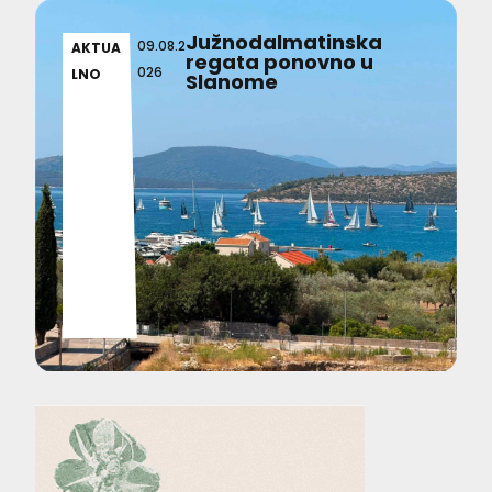
Južnodalmatinska
09.08.2
AKTUA
regata ponovno u
026
LNO
Slanome