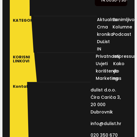
14:00
30
°
/
30
°
Aktualno
Zanimljivos
KATEGORIJE
Crna
Kolumne
kronika
Podcast
DuList
IN
Privatnosti
Impressu
KORISNI
LINKOVI
Uvjeti
Kako
korištenja
do
Marketing
nas
Kontakt
dulist d.o.o.
Ćira Carića 3,
20 000
Dubrovnik
info@dulist.hr
020 350 670