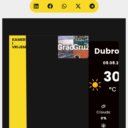
KAMERE
I
VRIJEME
Dubrovn
09.08.2026.
30
°C
Clouds:
0%