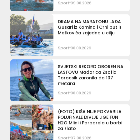
Sport
09.08.2026
DRAMA NA MARATONU LAĐA
Gusari iz Komina i Crni put iz
Metkovića zajedno u cilju
Sport
08.08.2026
SVJETSKI REKORD OBOREN NA
LASTOVU Mađarica Zsofia
Torocsik zaronila do 107
metara
Sport
08.08.2026
(FOTO) KIŠA NIJE POKVARILA
POLUFINALE DIVLJE LIGE FUN
H2O Mlini i Porporela u borbi
za zlato
Sport
07.08.2026