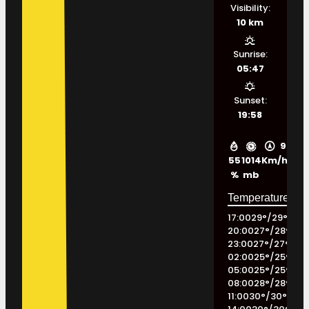
Visibility:
10 km
Sunrise:
05:47
Sunset:
19:58
9
55
1014
Km/h
%
mb
17:00
29
°
/
29
°
20:00
27
°
/
28
°
23:00
27
°
/
27
°
02:00
25
°
/
25
°
05:00
25
°
/
25
°
08:00
28
°
/
28
°
11:00
30
°
/
30
°