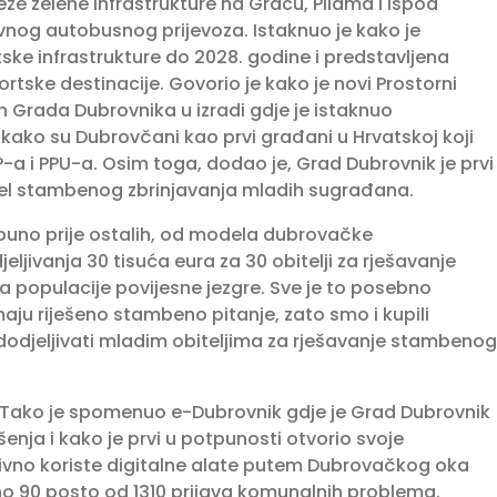
že zelene infrastrukture na Gracu, Pilama i ispod
 javnog autobusnog prijevoza. Istaknuo je kako je
tske infrastrukture do 2028. godine i predstavljena
rtske destinacije. Govorio je kako je novi Prostorni
an Grada Dubrovnika u izradi gdje je istaknuo
 kako su Dubrovčani kao prvi građani u Hrvatskoj koji
P-a i PPU-a. Osim toga, dodao je, Grad Dubrovnik je prvi
odel stambenog zbrinjavanja mladih sugrađana.
uno prije ostalih, od modela dubrovačke
ljivanja 30 tisuća eura za 30 obitelji za rješavanje
populacije povijesne jezgre. Sve je to posebno
maju riješeno stambeno pitanje, zato smo i kupili
dodjeljivati mladim obiteljima za rješavanje stambenog
a. Tako je spomenuo e-Dubrovnik gdje je Grad Dubrovnik
šenja i kako je prvi u potpunosti otvorio svoje
ivno koriste digitalne alate putem Dubrovačkog oka
šeno 90 posto od 1310 prijava komunalnih problema.