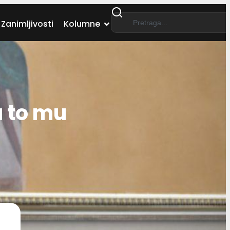
Zanimljivosti
Kolumne
a to mu