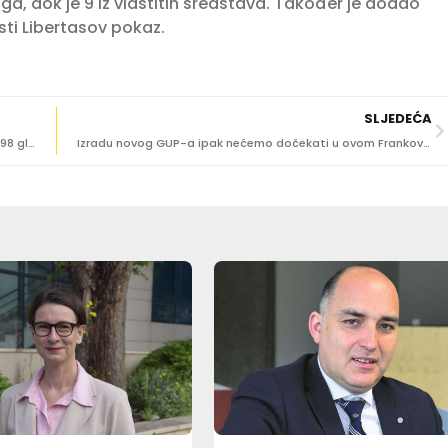
inga, dok je 9 iz vlastitih sredstava. Također je dodao
ti Libertasov pokaz.
SLJEDEĆA
EU IZBORI: KOGA SU BIRALI DUBROVČANI? Šuica dobila 598 glasova, Legaz 58
Izradu novog GUP-a ipak nećemo dočekati u ovom Frankovićevom mandatu