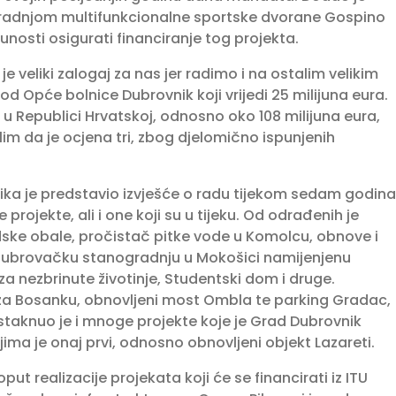
izgradnjom multifunkcionalne sportske dvorane Gospino
punosti osigurati financiranje tog projekta.
e veliki zalogaj za nas jer radimo i na ostalim velikim
 Opće bolnice Dubrovnik koji vrijedi 25 milijuna eura.
 Republici Hrvatskoj, odnosno oko 108 milijuna eura,
im da je ocjena tri, zbog djelomično ispunjenih
nika je predstavio izvješće o radu tijekom sedam godina
ojekte, ali i one koji su u tijeku. Od odrađenih je
adske obale, pročistač pitke vode u Komolcu, obnove i
a, dubrovačku stanogradnju u Mokošici namijenjenu
za nezbrinute životinje, Studentski dom i druge.
 za Bosanku, obnovljeni most Ombla te parking Gradac,
staknuo je i mnoge projekte koje je Grad Dubrovnik
ima je onaj prvi, odnosno obnovljeni objekt Lazareti.
oput realizacije projekata koji će se financirati iz ITU