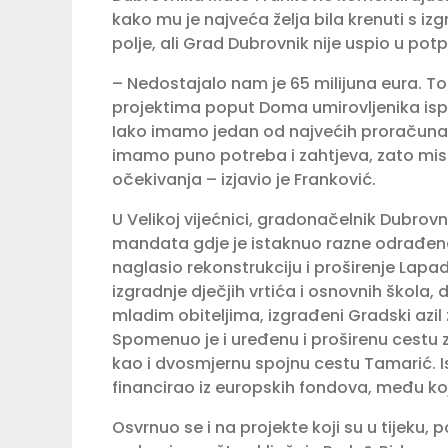
kako mu je najveća želja bila krenuti s 
polje, ali Grad Dubrovnik nije uspio u pot
– Nedostajalo nam je 65 milijuna eura. To j
projektima poput Doma umirovljenika ispod
Iako imamo jedan od najvećih proračuna u
imamo puno potreba i zahtjeva, zato misl
očekivanja – izjavio je Franković.
U Velikoj vijećnici, gradonačelnik Dubrov
mandata gdje je istaknuo razne odrađene pr
naglasio rekonstrukciju i proširenje Lap
izgradnje dječjih vrtića i osnovnih škol
mladim obiteljima, izgrađeni Gradski azil 
Spomenuo je i uređenu i proširenu cestu
kao i dvosmjernu spojnu cestu Tamarić. I
financirao iz europskih fondova, među koj
Osvrnuo se i na projekte koji su u tijeku, p