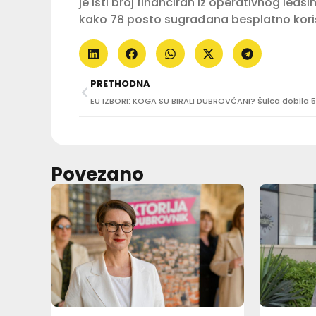
je isti broj financiran iz operativnog leas
kako 78 posto sugrađana besplatno koris
PRETHODNA
Povezano