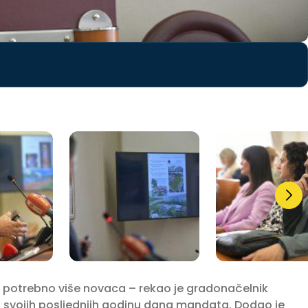
je potrebno više novaca – rekao je gradonačelnik
 svojih posljednjih godinu dana mandata. Dodao je