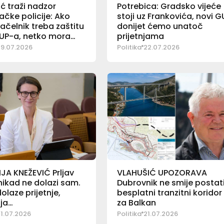
ć traži nadzor
Potrebica: Gradsko vijeće
čke policije: Ako
stoji uz Frankovića, novi G
čelnik treba zaštitu
donijet ćemo unatoč
UP-a, netko mora
prijetnjama
rati
9.07.2026
Politika
22.07.2026
JA KNEŽEVIĆ Prljav
VLAHUŠIĆ UPOZORAVA
ikad ne dolazi sam.
Dubrovnik ne smije postat
olaze prijetnje,
besplatni tranzitni koridor
ja…
za Balkan
1.07.2026
Politika
21.07.2026