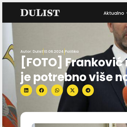
Aktualno
Autor:
Dulist
10.06.2024.
Politika
[FOTO] Franković n
je potrebno više 