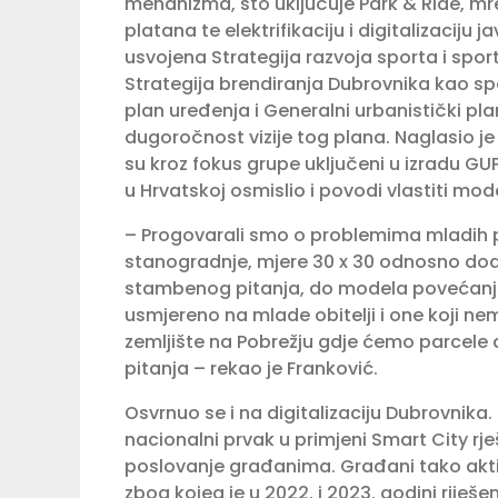
mehanizma, što uključuje Park & Ride, mre
platana te elektrifikaciju i digitalizaciju
usvojena Strategija razvoja sporta i spor
Strategija brendiranja Dubrovnika kao spo
plan uređenja i Generalni urbanistički pl
dugoročnost vizije tog plana. Naglasio je
su kroz fokus grupe uključeni u izradu GU
u Hrvatskoj osmislio i povodi vlastiti m
– Progovarali smo o problemima mladih p
stanogradnje, mjere 30 x 30 odnosno dodje
stambenog pitanja, do modela povećanja 
usmjereno na mlade obitelji i one koji ne
zemljište na Pobrežju gdje ćemo parcele 
pitanja – rekao je Franković.
Osvrnuo se i na digitalizaciju Dubrovnik
nacionalni prvak u primjeni Smart City rje
poslovanje građanima. Građani tako akt
zbog kojeg je u 2022. i 2023. godini rije