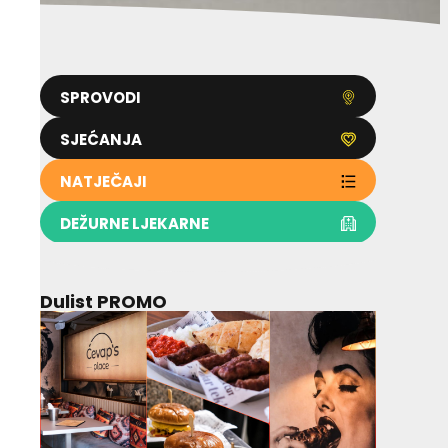
SPROVODI
SJEĆANJA
NATJEČAJI
DEŽURNE LJEKARNE
Dulist PROMO