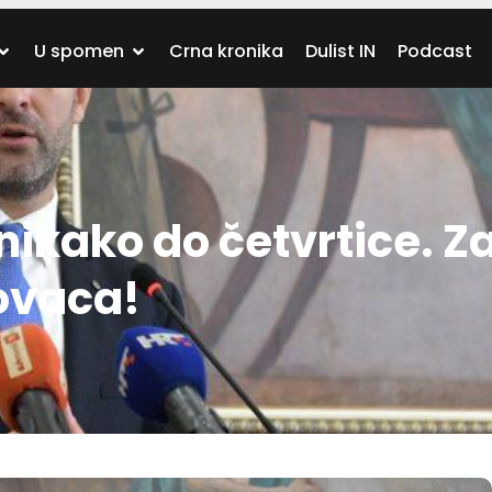
U spomen
Crna kronika
Dulist IN
Podcast
ikako do četvrtice. Z
novaca!