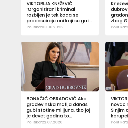
VIKTORIJA KNEŽEVIĆ
Kneževi
‘Organizirani kriminal
dubrova
razbijen je tek kada se
gradona
procesuiraju oni koji su ga iz
zbog G
sustava štitili’
odgova
Politika
03.08.2026
Politika
2
BONAČIĆ OBRADOVIĆ Ako
VIKTORI
građevinska mafija danas
novac n
gubi stotine milijuna, tko joj
S njim d
je devet godina to
korupci
omogućavao?
Politika
22.07.2026
Politika
2