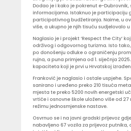
Dodao je i kako je pokrenut e-Dubrovnik, s
informacijama. Istaknuo je participaciju
participativnog budžetiranja. Naime, u ov
više, a ukupno je njih tisuću sudjelovalo 
Naglasio je i projekt ‘Respect the City’ k
održivog i odgovornog turizma. Isto tako,
po donošenju odluke o ograničenju promet
rujna, a puna primjena od 1. siječnja 2025
kapaciteta koji je prvi u Hrvatskoj izr
Franković je naglasio i ostale uspjehe. 
sanirano i uređeno preko 210 tisuća meta
mjesta te preko 5200 novih energetski učin
vrtiće i osnovne škole uloženo više od 27
režimu jednosmjenske nastave.
Osvrnuo se i na javni gradski prijevoz g
nabavljeno 67 vozila za prijevoz putnika, 