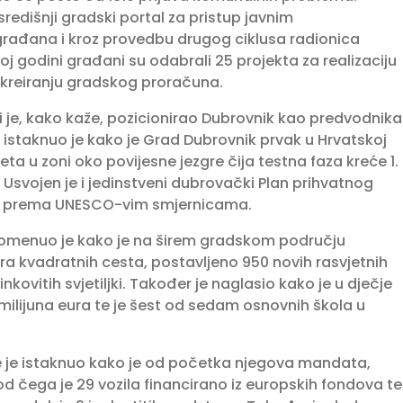
redišnji gradski portal za pristup javnim
 građana i kroz provedbu drugog ciklusa radionica
oj godini građani su odabrali 25 projekta za realizaciju
u kreiranju gradskog proračuna.
oji je, kako kaže, pozicionirao Dubrovnik kao predvodnika
 istaknuo je kako je Grad Dubrovnik prvak u Hrvatskoj
a u zoni oko povijesne jezgre čija testna faza kreće 1.
. Usvojen je i jedinstveni dubrovački Plan prihvatnog
ađen prema UNESCO-vim smjernicama.
Spomenuo je kako je na širem gradskom području
ra kvadratnih cesta, postavljeno 950 novih rasvjetnih
kovitih svjetiljki. Također je naglasio kako je u dječje
 milijuna eura te je šest od sedam osnovnih škola u
dje je istaknuo kako je od početka njegova mandata,
od čega je 29 vozila financirano iz europskih fondova te