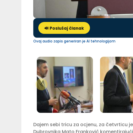
🔊 Poslušaj članak
Ovaj audio zapis generiran je AI tehnologijom
Dajem sebi tricu za ocjenu, za četvrticu 
Dubrovnika Mato Franković komentirajući