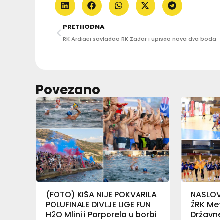
PRETHODNA
RK Ardiaei savladao RK Zadar i upisao nova dva boda
Povezano
(FOTO) KIŠA NIJE POKVARILA
NASLOV 
POLUFINALE DIVLJE LIGE FUN
ŽRK Met
H2O Mlini i Porporela u borbi
Državne