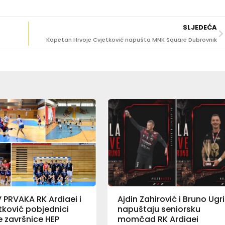
SLJEDEĆA
Kapetan Hrvoje Cvjetković napušta MNK Square Dubrovnik
PRVAKA RK Ardiaei i
Ajdin Zahirović i Bruno Ugr
ković pobjednici
napuštaju seniorsku
 završnice HEP
momčad RK Ardiaei