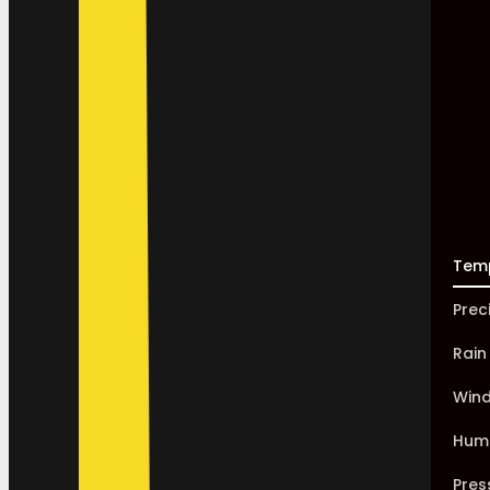
Tem
Prec
Rain
Win
Humi
Pres