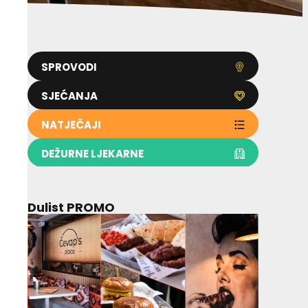
SPROVODI
SJEĆANJA
NATJEČAJI
DEŽURNE LJEKARNE
Dulist PROMO