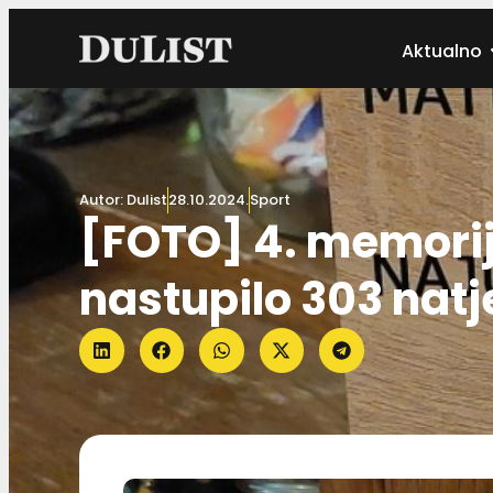
Aktualno
Autor:
Dulist
28.10.2024.
Sport
[FOTO] 4. memorij
nastupilo 303 natj