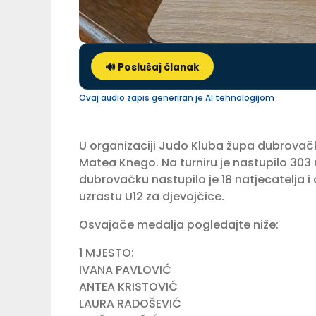
🔊 Poslušaj članak
Ovaj audio zapis generiran je AI tehnologijom
U organizaciji Judo Kluba župa dubrovačka
Matea Knego. Na turniru je nastupilo 303 
dubrovačku nastupilo je 18 natjecatelja i o
uzrastu U12 za djevojčice.
Osvajače medalja pogledajte niže:
1 MJESTO:
IVANA PAVLOVIĆ
ANTEA KRISTOVIĆ
LAURA RADOŠEVIĆ