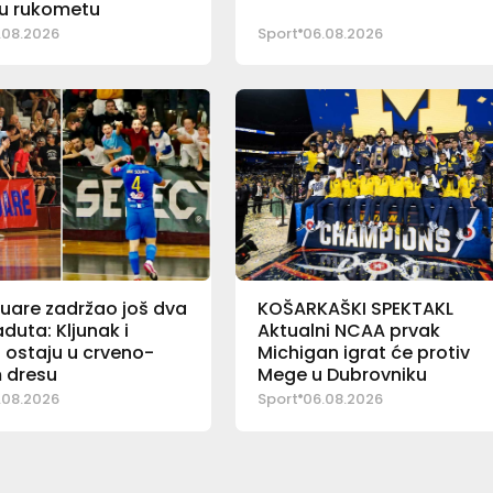
 u rukometu
.08.2026
Sport
06.08.2026
uare zadržao još dva
KOŠARKAŠKI SPEKTAKL
duta: Kljunak i
Aktualni NCAA prvak
 ostaju u crveno-
Michigan igrat će protiv
 dresu
Mege u Dubrovniku
.08.2026
Sport
06.08.2026