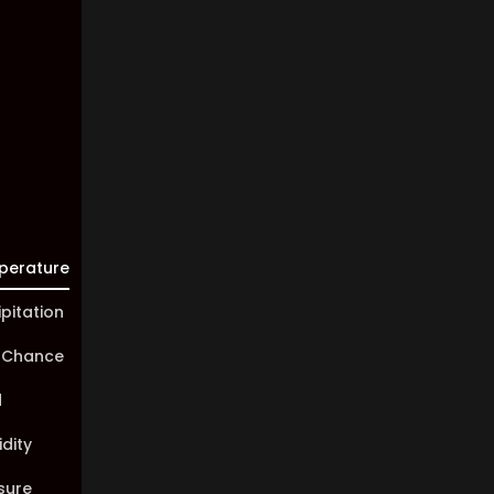
93%
Visibility:
10 km
Sunrise:
05:45
Sunset:
20:01
perature
ipitation
 Chance
d
dity
sure