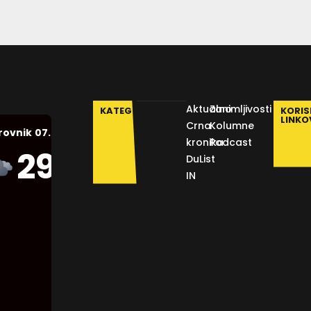
Aktualno
Zanimljivosti
KATEGORIJE
KORIS
LINKO
Crna
Kolumne
07.08.2026.
rovnik
kronika
Podcast
Humidity:
29
°C
DuList
44 %
IN
Pressure:
1011 mb
Wind:
12
Km/h
Clouds: