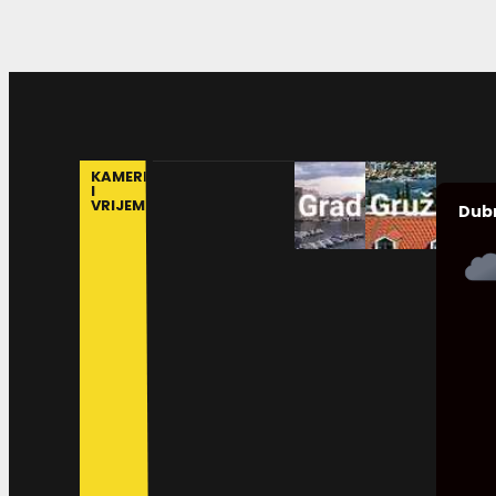
KAMERE
I
VRIJEME
Dub