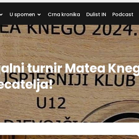
U spomen
Crna kronika
Dulist IN
Podcast
alni turnir Matea Kne
ecatelja!