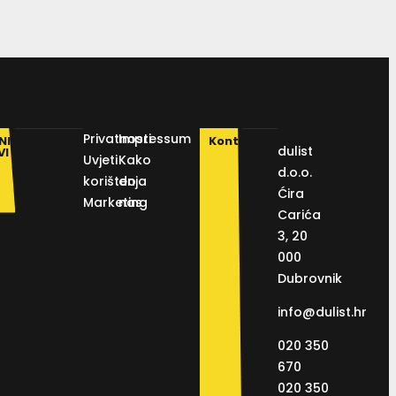
Privatnosti
Impressum
NI
Kontakt
dulist
VI
Uvjeti
Kako
d.o.o.
korištenja
do
Ćira
Marketing
nas
Carića
3, 20
000
Dubrovnik
info@dulist.hr
020 350
670
020 350