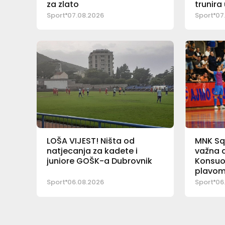
za zlato
trunira
Sport
07.08.2026
Sport
07
LOŠA VIJEST! Ništa od
MNK Sq
natjecanja za kadete i
važna a
juniore GOŠK-a Dubrovnik
Konsuo
plavom
Sport
06.08.2026
Sport
06