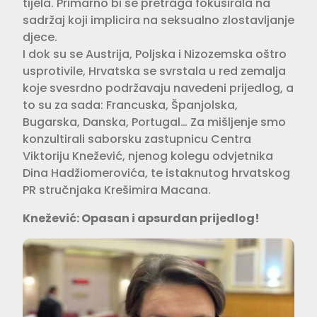
tijela. Primarno bi se pretraga fokusirala na
sadržaj koji implicira na seksualno zlostavljanje
djece.
I dok su se Austrija, Poljska i Nizozemska oštro
usprotivile, Hrvatska se svrstala u red zemalja
koje svesrdno podržavaju navedeni prijedlog, a
to su za sada: Francuska, Španjolska,
Bugarska, Danska, Portugal… Za mišljenje smo
konzultirali saborsku zastupnicu Centra
Viktoriju Knežević, njenog kolegu odvjetnika
Dina Hadžiomerovića, te istaknutog hrvatskog
PR stručnjaka Krešimira Macana.
Knežević: Opasan i apsurdan prijedlog!