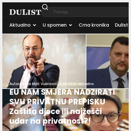
Aktualno
U spomen
Crna kronika
Dulist 
Autor:
Ivana Mijić Vulinović
25.08.2025.
Aktualno
EU NAM SMJERA NADZIRATI
SVU PRIVATNU PREPISKU
Zaštita djece ili najžešći
udar na privatnost?!