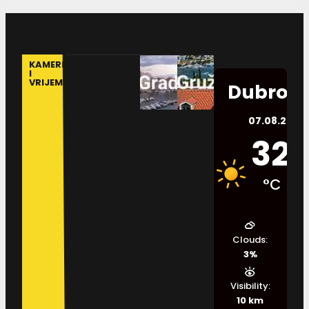
KAMERE
I
VRIJEME
Dubrovn
07.08.2026.
32
°C
Clouds:
3%
Visibility:
10 km