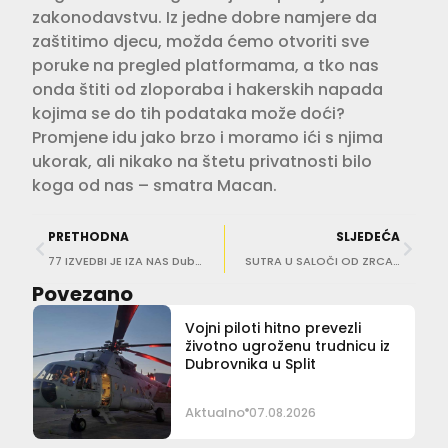
zakonodavstvu. Iz jedne dobre namjere da
zaštitimo djecu, možda ćemo otvoriti sve
poruke na pregled platformama, a tko nas
onda štiti od zloporaba i hakerskih napada
kojima se do tih podataka može doći?
Promjene idu jako brzo i moramo ići s njima
ukorak, ali nikako na štetu privatnosti bilo
koga od nas – smatra Macan.
PRETHODNA
SLJEDEĆA
77 IZVEDBI JE IZA NAS Dubrovnik ponovno potvrdio status festivalske prijestolnice ljeta!
SUTRA U SALOČI OD ZRCALA Predstavljanje romana ‘Delfin’ Milane Vuković Runjić
Povezano
Vojni piloti hitno prevezli
životno ugroženu trudnicu iz
Dubrovnika u Split
Aktualno
07.08.2026