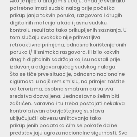
Ako je riječ o drugom slučaju, onda je svakako
potrebno imati sudski nalog prije početka
prikupljanja takvih poruka, razgovora i drugih
digitalnih materijala kao i jasnu sudsku
kontrolu rezultata tako prikupljenih saznanja. U
tom slučaju svakako nije prihvatljiva
retroaktivna primjena, odnosno korištenje onih
poruka i/ili snimaka razgovora, ili bilo kakvih
drugih digitalnih sadržaja koji su nastali prije
izdavanja odgovarajućeg sudskog naloga.
Što se tiče prve situacije, odnosno nacionalne
sigurnosti u najširem smislu, na primjer zaštite
od terorizma, osobno smatram da su sva
sredstva dozvoljena. Jednostavno želim biti
zaštićen. Naravno i tu treba postojati nekakva
kontrola izvan obavještajnog sustava
uključujući i obvezu uništavanja tako
prikupljenih podataka čim se pokaže da ne
predstavljaju ugrozu nacionalne sigurnosti. Sve