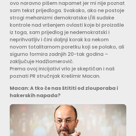
ovo naravno pišem napamet jer mi nije poznat
sam tekst prijedloga. Svakako, ako ne postoje
strogi mehanizmi demokratske i/ili sudske
kontrole nad vršenjem ovlasti koje bi proizašle
iz toga, sam prijedlog je nedemokratski i
neprihvatljiv i čini daljnji korak ka nekom
novom totalitarnom poretku koji se polako, ali
sigurno formira zadnjih 20-tak godina –
zaključuje Hadžiomerović.
Prema ovoj inicijativi vrlo je skeptičan i naš
poznati PR stručnjak Krešimir Macan.
Macan: A tko će nas štititi od zlouporaba i
hakerskih napada?