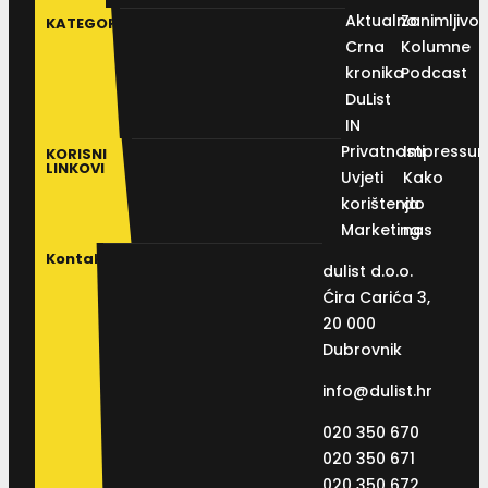
Aktualno
Zanimljivos
KATEGORIJE
Crna
Kolumne
kronika
Podcast
DuList
IN
Privatnosti
Impressu
KORISNI
LINKOVI
Uvjeti
Kako
korištenja
do
Marketing
nas
Kontakt
dulist d.o.o.
Ćira Carića 3,
20 000
Dubrovnik
info@dulist.hr
020 350 670
020 350 671
020 350 672