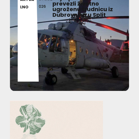
prevezli životno
026
LNO
ugroženu trudnicu iz
Dubrovnika u Split