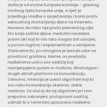
došla je od strane Europske komisije – glavnog
izvršnog tijela Europske unije, a riječ je
prijedlogu Uredbe o sprječavanju i borbi protiv
seksualnog zlostavljanja djece na internetu.
Naravno da nitko nije protiv plemenitog cilja
što bolje zaštite djece, međutim navedeni
pravni akt koji bi vrlo lako mogao biti usvojen,
a potom logično i implementiran u zemljama
članicama EU, po mnogima je žestoki udar na
privatnost građana. Naime, on predviđa
nadležnima uvid u sav sadržaj koji
razmjenjujemo putem e-mailova, WhatsAppa i
drugih sličnih platformi za komunikaciju.
Odnosno, intencija je uvesti algoritam koji bi
svu našu komunikaciju skenirao, dakle
nadzirao. Za slučaj da taj algoritam pri tom
prepozna zabranjeni, protupravni sadržaj,
odmah bi o tome bila upozorena nadležna