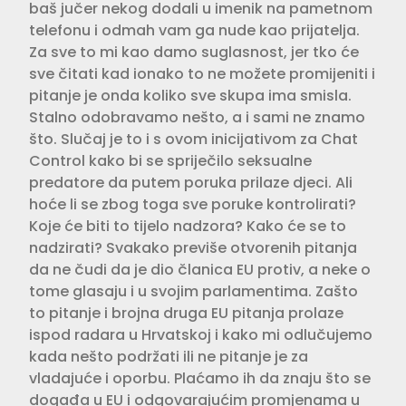
baš jučer nekog dodali u imenik na pametnom
telefonu i odmah vam ga nude kao prijatelja.
Za sve to mi kao damo suglasnost, jer tko će
sve čitati kad ionako to ne možete promijeniti i
pitanje je onda koliko sve skupa ima smisla.
Stalno odobravamo nešto, a i sami ne znamo
što. Slučaj je to i s ovom inicijativom za Chat
Control kako bi se spriječilo seksualne
predatore da putem poruka prilaze djeci. Ali
hoće li se zbog toga sve poruke kontrolirati?
Koje će biti to tijelo nadzora? Kako će se to
nadzirati? Svakako previše otvorenih pitanja
da ne čudi da je dio članica EU protiv, a neke o
tome glasaju i u svojim parlamentima. Zašto
to pitanje i brojna druga EU pitanja prolaze
ispod radara u Hrvatskoj i kako mi odlučujemo
kada nešto podržati ili ne pitanje je za
vladajuće i oporbu. Plaćamo ih da znaju što se
događa u EU i odgovarajućim promjenama u