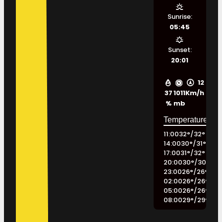
Sunrise:
05:45
Sunset:
20:01
12
37
1011
Km/h
%
mb
11:00
32
°
/
32
°
14:00
30
°
/
31
°
17:00
31
°
/
32
°
20:00
30
°
/
30
°
23:00
26
°
/
26
°
02:00
26
°
/
26
°
05:00
26
°
/
26
°
08:00
29
°
/
29
°