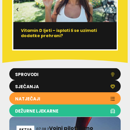
Vitamin D ljeti – isplati li se uzimati
I
dodatke prehrani?
J
p
SPROVODI
SJEĆANJA
NATJEČAJI
DEŽURNE LJEKARNE
Vojni piloti hitno
07.08.2
AKTUA