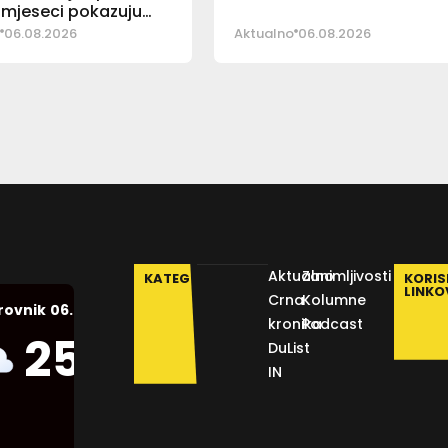
mjeseci pokazuju
06.08.2026
Aktualno
06.08.2026
Aktualno
Zanimljivosti
KATEGORIJE
KORIS
LINKO
Crna
Kolumne
06.08.2026.
rovnik
kronika
Podcast
Humidity:
25
°C
DuList
54 %
IN
Pressure:
1013 mb