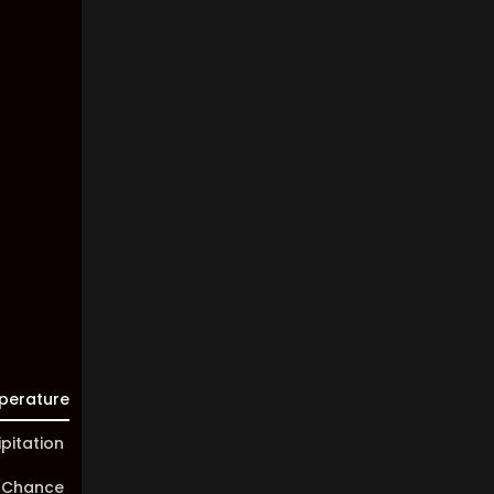
Wind:
7
Km/h
Clouds:
38%
Visibility:
10 km
Sunrise:
05:44
Sunset:
20:02
perature
ipitation
 Chance