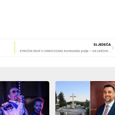
SLJEDEĆA
STRUČNI SKUP U VINKOVCIMA Konavosko polje – od zaštite od poplava do strateškog razvoja poljoprivrede