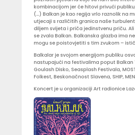
kombinacijom jer će hitovi privući publi
(…) Balkan je kao regija vrlo raznolik na m
utjecaji s različitih granica naše turbule
diljem svijeta i priča jedinstvenu priču. 
se zvala Balkan. Balkanska glazba ima neš
mogu se poistovjetiti s tim zvukom – isti
Balkalar je svojom energijom publiku osva
nastupajući na festivalima poput Balkan Tr
Goulash Disko, Seasplash Festivala, MOST:
Folkest, Beskonačnost Slavena, SHIP, ME
Koncert je u organizaciji Art radionice La