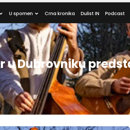
U spomen
Crna kronika
Dulist IN
Podcast
r u Dubrovniku predst