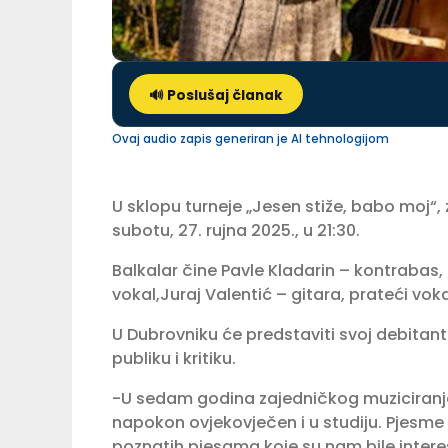
🔊 Poslušaj članak
Ovaj audio zapis generiran je AI tehnologijom
U sklopu turneje „Jesen stiže, babo moj“,
subotu, 27. rujna 2025., u 21:30.
Balkalar čine Pavle Kladarin – kontrabas, g
vokal,Juraj Valentić – gitara, prateći vok
U Dubrovniku će predstaviti svoj debitants
publiku i kritiku.
-U sedam godina zajedničkog muziciranja ra
napokon ovjekovječen i u studiju. Pjesme s
poznatih pjesama koje su nam bile inte