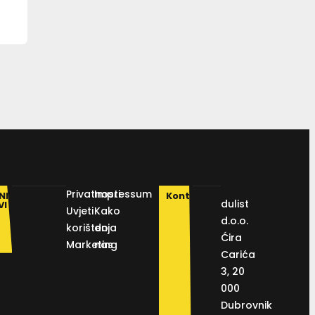
Privatnosti
Impressum
NI
Kontakt
dulist
VI
Uvjeti
Kako
d.o.o.
korištenja
do
Ćira
Marketing
nas
Carića
3, 20
000
Dubrovnik