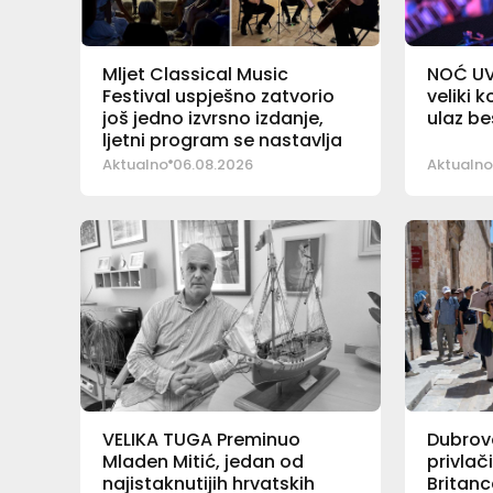
Mljet Classical Music
NOĆ UV
Festival uspješno zatvorio
veliki 
još jedno izvrsno izdanje,
ulaz b
ljetni program se nastavlja
Aktualno
06.08.2026
Aktualno
VELIKA TUGA Preminuo
Dubrova
Mladen Mitić, jedan od
privlač
najistaknutijih hrvatskih
Britanc