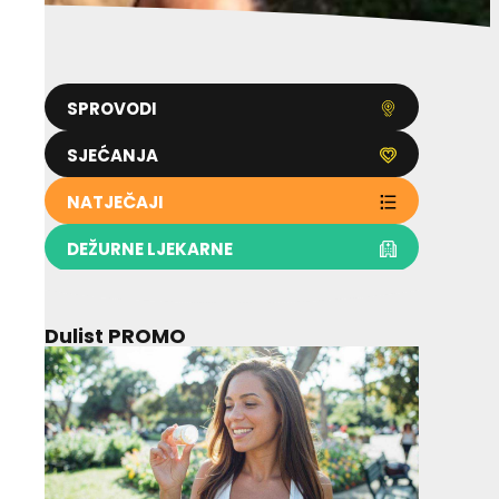
SPROVODI
SJEĆANJA
NATJEČAJI
DEŽURNE LJEKARNE
Dulist PROMO