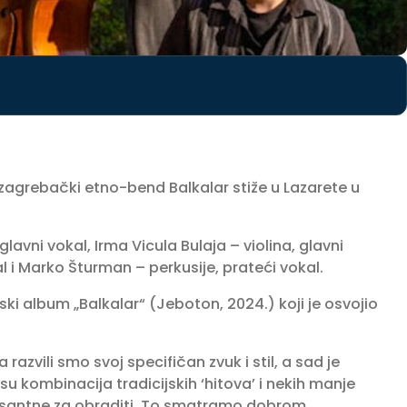
 zagrebački etno-bend Balkalar stiže u Lazarete u
lavni vokal, Irma Vicula Bulaja – violina, glavni
al i Marko Šturman – perkusije, prateći vokal.
ki album „Balkalar“ (Jeboton, 2024.) koji je osvojio
zvili smo svoj specifičan zvuk i stil, a sad je
u kombinacija tradicijskih ‘hitova’ i nekih manje
resantne za obraditi. To smatramo dobrom