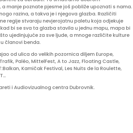
ku, a manje poznate pjesme još pobliže upoznati s nama.
nogo razina, a takva je i njegova glazba. Različiti
ntne regije stvaraju nevjerojatnu paletu koja odjekuje
Ali kad bi se sva ta glazba stavila u jednu mapu, mapa bi
to ujedinjujuće za sve ljude, a mnoge različite kulture
ču članovi benda.
jao od ulica do velikih pozornica diljem Europe,
afik, Paléo, MittelFest, A to Jazz, Floating Castle,
Balkan, Kamičak Festival, Les Nuits de la Roulette,
NT…
zareti i Audiovizualnog centra Dubrovnik.