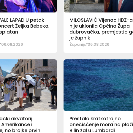
ALE LAPAD U petak
MILOSLAVIĆ Vijenac HDZ-a
koncert Željka Bebeka,
nije uklonila Općina Župa
esplatan
dubrovačka, premjestio g
je župnik
06.08.2026
Županija
06.08.2026
čki akvatorij
Prestalo kratkotrajno
i Amerikance i
onečišćenje mora na plaž
e, no brojke prvih
Bilin žal u Lumbardi