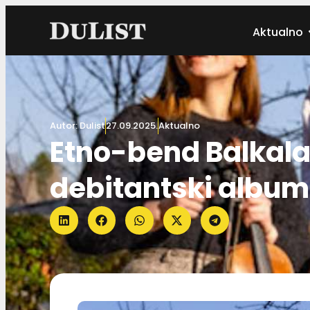
Aktualno
Autor:
Dulist
27.09.2025.
Aktualno
Etno-bend Balkala
debitantski album