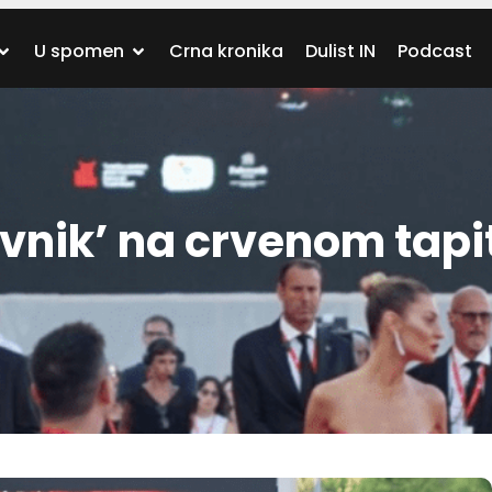
U spomen
Crna kronika
Dulist IN
Podcast
vnik’ na crvenom tapi