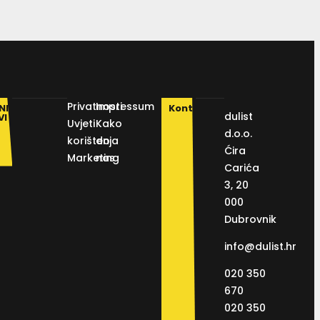
Privatnosti
Impressum
NI
Kontakt
dulist
VI
Uvjeti
Kako
d.o.o.
korištenja
do
Ćira
Marketing
nas
Carića
3, 20
000
Dubrovnik
info@dulist.hr
020 350
670
020 350