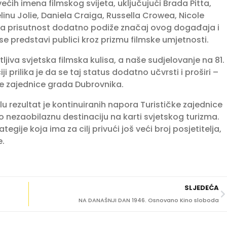
ećih imena filmskog svijeta, uključujući Brada Pitta,
inu Jolie, Daniela Craiga, Russella Crowea, Nicole
va prisutnost dodatno podiže značaj ovog događaja i
se predstavi publici kroz prizmu filmske umjetnosti.
jiva svjetska filmska kulisa, a naše sudjelovanje na 81.
prilika je da se taj status dodatno učvrsti i proširi –
čke zajednice grada Dubrovnika.
 rezultat je kontinuiranih napora Turističke zajednice
 nezaobilaznu destinaciju na karti svjetskog turizma.
egije koja ima za cilj privući još veći broj posjetitelja,
e.
SLJEDEĆA
NA DANAŠNJI DAN 1946. Osnovano Kino sloboda