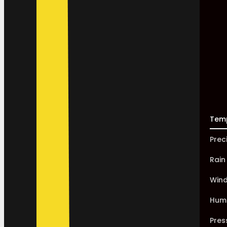
Tem
Prec
Rain
Win
Humi
Pres