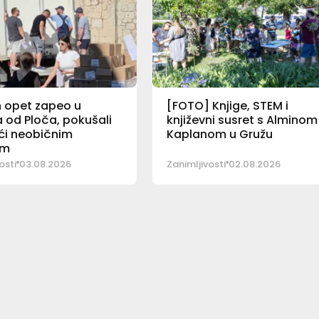
 opet zapeo u
[FOTO] Knjige, STEM i
 od Ploča, pokušali
književni susret s Alminom
ći neobičnim
Kaplanom u Gružu
om
osti
03.08.2026
Zanimljivosti
02.08.2026