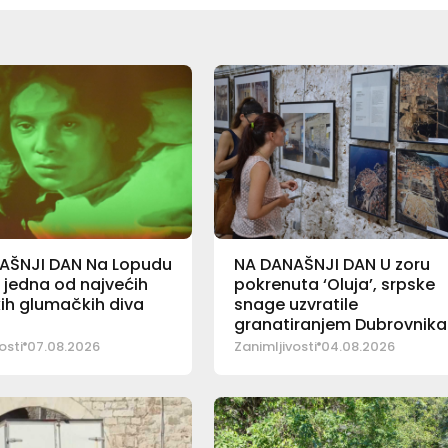
AŠNJI DAN Na Lopudu
NA DANAŠNJI DAN U zoru
 jedna od najvećih
pokrenuta ‘Oluja’, srpske
ih glumačkih diva
snage uzvratile
granatiranjem Dubrovnika
osti
07.08.2026
Zanimljivosti
04.08.2026