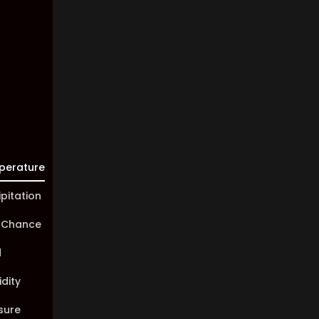
Visibility:
10 km
Sunrise:
05:46
Sunset:
20:00
perature
ipitation
 Chance
d
dity
sure