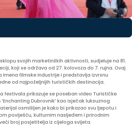
klopu svojih marketinških aktivnosti, sudjeluje na 81.
i, koji se održava od 27. kolovoza do 7. rujna. Ovaj
 imena filmske industrije i predstavlja izvrsnu
ne od najpoželjnijih turističkih destinacija.
ja festivala prikazuje se poseban video Turističke
‘Enchanting Dubrovnik’ kao isječak luksuznog
erijal osmišljen je kako bi prikazao svu ljepotu i
om poviješću, kulturnim nasljeđem i prirodnim
ći broj posjetitelja iz cijeloga svijeta.