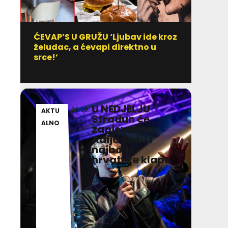
ĆEVAP’S U GRUŽU ‘Ljubav ide kroz
Vitami
želudac, a ćevapi direktno u
uzim
srce!’
U NEDJELJU
08.08.
AKTU
ZAN
Stradun će
2026
ALNO
IVOS
zapjevati uz
Adija Šošu i
najbolje
hrvatske klape