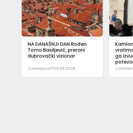
NA DANAŠNJI DAN Rođen
Kamion
Tomo Basiljević, prerani
vratima
dubrovački vizionar
ga izvu
potez
Zanimljivosti
03.08.2026
Zanimljiv