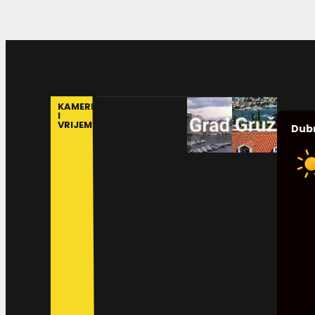
KAMERE
I
VRIJEME
Dub