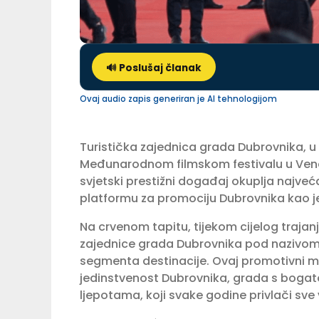
🔊 Poslušaj članak
Ovaj audio zapis generiran je AI tehnologijom
Turistička zajednica grada Dubrovnika, u s
Međunarodnom filmskom festivalu u Venecij
svjetski prestižni događaj okuplja najveća
platformu za promociju Dubrovnika kao jed
Na crvenom tapitu, tijekom cijelog trajan
zajednice grada Dubrovnika pod nazivom 
segmenta destinacije. Ovaj promotivni mat
jedinstvenost Dubrovnika, grada s bogat
ljepotama, koji svake godine privlači sve ve