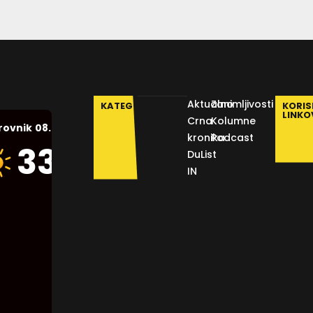
Aktualno
Zanimljivosti
KATEGORIJE
KORIS
LINKO
Crna
Kolumne
08.08.2026.
rovnik
kronika
Podcast
Humidity:
33
°C
DuList
42 %
IN
Pressure:
1013 mb
Wind:
6
Km/h
Clouds:
0%