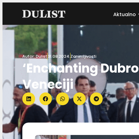
Aktualno
Autor:
Dulist
31.08.2024.
Zanimljivosti
‘Enchanting Dubro
Veneciji