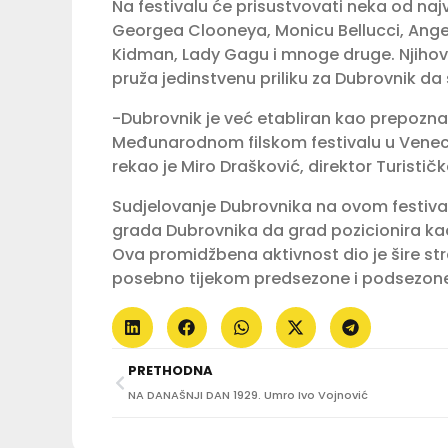
Na festivalu će prisustvovati neka od najv
Georgea Clooneya, Monicu Bellucci, Angel
Kidman, Lady Gagu i mnoge druge. Njiho
pruža jedinstvenu priliku za Dubrovnik da 
-Dubrovnik je već etabliran kao prepoznatl
Međunarodnom filskom festivalu u Veneciji 
rekao je Miro Drašković, direktor Turisti
Sudjelovanje Dubrovnika na ovom festivalu
grada Dubrovnika da grad pozicionira kao
Ova promidžbena aktivnost dio je šire strat
posebno tijekom predsezone i podsezon
PRETHODNA
NA DANAŠNJI DAN 1929. Umro Ivo Vojnović