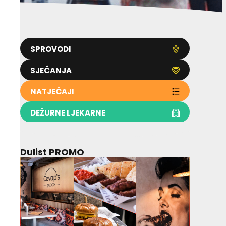
SPROVODI
SJEĆANJA
NATJEČAJI
DEŽURNE LJEKARNE
Dulist PROMO