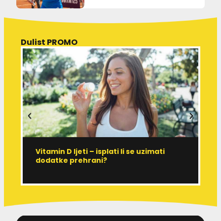
Dulist PROMO
Vitamin D ljeti – isplati li se uzimati
I
dodatke prehrani?
J
p