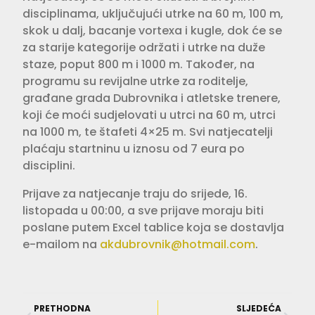
disciplinama, uključujući utrke na 60 m, 100 m,
skok u dalj, bacanje vortexa i kugle, dok će se
za starije kategorije održati i utrke na duže
staze, poput 800 m i 1000 m. Također, na
programu su revijalne utrke za roditelje,
građane grada Dubrovnika i atletske trenere,
koji će moći sudjelovati u utrci na 60 m, utrci
na 1000 m, te štafeti 4×25 m. Svi natjecatelji
plaćaju startninu u iznosu od 7 eura po
disciplini.
Prijave za natjecanje traju do srijede, 16.
listopada u 00:00, a sve prijave moraju biti
poslane putem Excel tablice koja se dostavlja
e-mailom na
akdubrovnik@hotmail.com
.
PRETHODNA
SLJEDEĆA