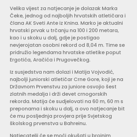
Velika vijest za natjecanje je dolazak Marka
Čeke, jednog od najboljih hrvatskih atletičara i
člana AK Sveti Ante iz Knina. Marko je aktualni
hrvatski prvak u trčanju na 100 i 200 metara,
kao i u skoku u dalj, gdje je postigao
nevjerojatan osobni rekord od 8,04 m. Time se
pridružio legendama hrvatske atletike poput
Ergotića, Aračića i Prugovečkog.
Iz susjedstva nam dolazi i Matija Vojvodić,
najbolji juniorski atletičar Crne Gore, koji je na
Državnom Prvenstvu za juniore osvojio šest
zlatnih medalja i drži devet crnogorskih
rekorda. Matija će sudjelovati na 60 m, 60 m s
preponama i skoku u dalj, a ovo natjecanje bit
će mu posljednja provjera prije Svjetskog
školskog prvenstva u Bahreinu.
Natjecatelji će se moći okušati u brojnim