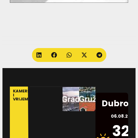
KAMERE
I
VRIJEME
Dubrovn
06.08.2026.
32