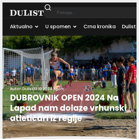
Aktualno
U spomen
Crna kronika
Dulist 
Autor:
Dulist
13.10.2024.
Sport
DUBROVNIK OPEN 2024 Na
Lapad nam dolaze vrhunski
atletičari iz regije