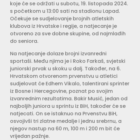
koje će se održati u subotu, 19. listopada 2024.
s početkom u 13:00 sati na stadionu Lapad.
Očekuje se sudjelovanje brojnih atletskih
klubova iz Hrvatske i regije, a natjecanje je
otvoreno za sve dobne skupine, od najmlađih
do seniora.
Na natjecanje dolaze brojni izvanredni
sportaši. Među njima je i Roko Farkaš, svjetski
juniorski prvak u skoku u dalj. Također, na 6.
Hrvatskom otvorenom prvenstvu u atletici
sudjelovat će Edhem Vikalo, talentirani sprinter
iz Bosne i Hercegovine, poznat po svojim
izvanrednim rezultatima. Bakir Musić, jedan od
najboljih juniora u sprintu iz BiH, također će se
natjecati. On se istaknuo na Prvenstvu BiH,
osvojivši tri zlatne medalje i jednu srebrnu, a
njegov nastup na 60 m, 100 m i 200 m bit će
vrijedan pažnje.