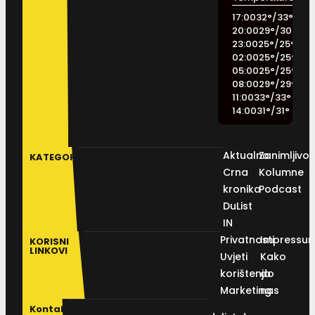
17:00
32
°
/
33
°
20:00
29
°
/
30
°
23:00
25
°
/
25
°
02:00
25
°
/
25
°
05:00
25
°
/
25
°
08:00
29
°
/
29
°
11:00
33
°
/
33
°
14:00
31
°
/
31
°
Aktualno
Zanimljivos
KATEGORIJE
Crna
Kolumne
kronika
Podcast
DuList
IN
Privatnosti
Impressu
KORISNI
LINKOVI
Uvjeti
Kako
korištenja
do
Marketing
nas
Kontakt