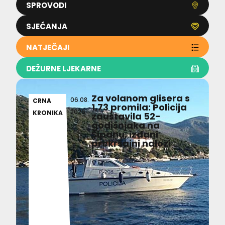
SPROVODI
SJEĆANJA
NATJEČAJI
DEŽURNE LJEKARNE
Za volanom glisera s
06.08.
CRNA
1,73 promila: Policija
2026
KRONIKA
zaustavila 52-
godišnjaka na
Šipanu, izdani
prekršajni nalozi