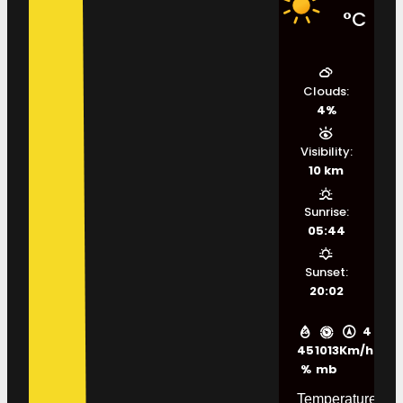
°C
Clouds:
4%
Visibility:
10 km
Sunrise:
05:44
Sunset:
20:02
4
45
1013
Km/h
%
mb