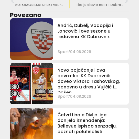
AUTOMOBILSKI SPEKTAKL ‘NAGRADA DUBROVNIKA’ Otvorena brdska utrka, sudjeluje 115 vozača
Tko je slavio na ITF Dubrovnik Seniors Openu?
Povezano
Andrić, Dubelj, Vodopija i
Loncović i ove sezone u
redovima KK Dubrovnik
Sport
04.08.2026
Novo pojačanje i dva
povratka: KK Dubrovnik
doveo Viktora Tashovskog,
ponovno u dresu Vujičić i
Došen
Sport
04.08.2026
Četvrtfinale Divlje lige
donijelo iznenađenja:
Bellevue ispisao senzaciju,
poznati polufinalisti