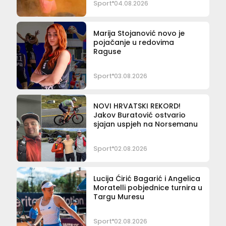
Sport
04.08.2026
Marija Stojanović novo je
pojačanje u redovima
Raguse
Sport
03.08.2026
NOVI HRVATSKI REKORD!
Jakov Buratović ostvario
sjajan uspjeh na Norsemanu
Sport
02.08.2026
Lucija Ćirić Bagarić i Angelica
Moratelli pobjednice turnira u
Targu Muresu
Sport
02.08.2026