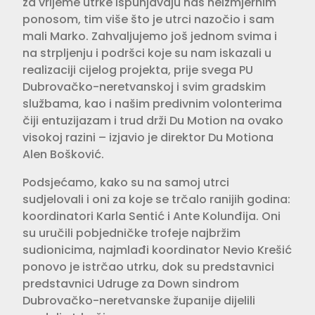
za vrijeme utrke ispunjavaju nas neizmjernim
ponosom, tim više što je utrci nazočio i sam
mali Marko. Zahvaljujemo još jednom svima i
na strpljenju i podršci koje su nam iskazali u
realizaciji cijelog projekta, prije svega PU
Dubrovačko-neretvanskoj i svim gradskim
službama, kao i našim predivnim volonterima
čiji entuzijazam i trud drži Du Motion na ovako
visokoj razini – izjavio je direktor Du Motiona
Alen Bošković.
Podsjećamo, kako su na samoj utrci
sudjelovali i oni za koje se trčalo ranijih godina:
koordinatori Karla Sentić i Ante Kolunđija. Oni
su uručili pobjedničke trofeje najbržim
sudionicima, najmlađi koordinator Nevio Krešić
ponovo je istrčao utrku, dok su predstavnici
predstavnici Udruge za Down sindrom
Dubrovačko-neretvanske županije dijelili