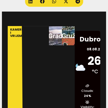
KAMERE
I
VRIJEME
Dubrovn
08.08.2026.
26
°C
Clouds:
24%
Visibility: