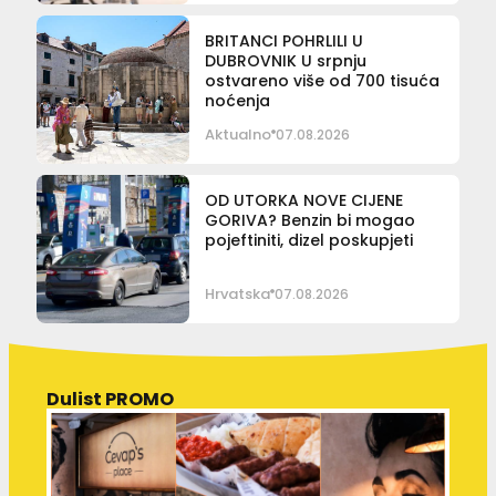
BRITANCI POHRLILI U
DUBROVNIK U srpnju
ostvareno više od 700 tisuća
noćenja
Aktualno
07.08.2026
OD UTORKA NOVE CIJENE
GORIVA? Benzin bi mogao
pojeftiniti, dizel poskupjeti
Hrvatska
07.08.2026
Dulist PROMO