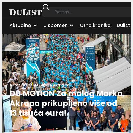
Aktualno
U spomen
Crna kronika
Dulist 
Autor:
Dulist
14.05.2024.
Aktualno
DU MOTION Za malog Marka
Akrapa prikupljeno više od
13 tisuća eura!