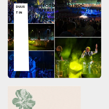
(FOTO/VIDEO) NOĆ
07.08.2
DULIS
UVALE Publika uglas
026
T IN
pjevala Bebekove
hitove