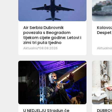
Air Serbia Dubrovnik
Kolovoz
povezala s Beogradom
Despet 
tijekom cijele godine: Letovi i
zimi tri puta tjedno
Aktualno
08.08.2026
Aktualno
U NEDJELJU Stradun će
DUBROV