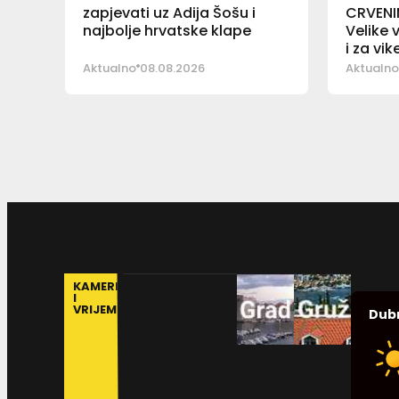
zapjevati uz Adija Šošu i
CRVENI
najbolje hrvatske klape
Velike 
i za vi
Aktualno
08.08.2026
Aktualno
KAMERE
I
VRIJEME
Dub