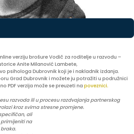
line verziju brošure Vodič za roditelje u razvodu –
torice Anite Milanović Lambete,
vo psihologa Dubrovnik
koji je i nakladnik izdanja.
tporu
Grad Dubrovnik
i možete ju potražiti u podružnici
sno PDF verzija može se preuzeti na
poveznici.
ocesu razvoda ili u procesu razdvajanja partnerskog
rolazi kroz svima stresne promjene.
specifičan, ali
primijeniti na
d braka.