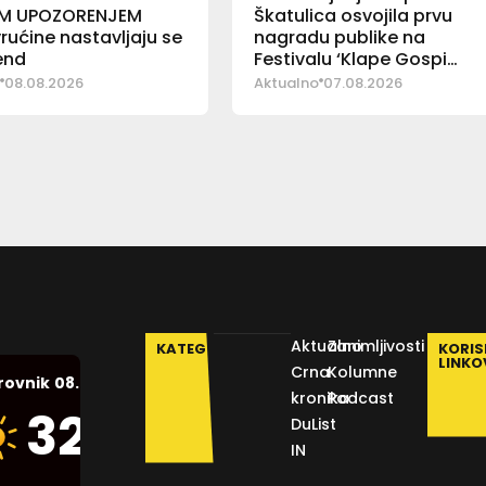
M UPOZORENJEM
Škatulica osvojila prvu
vrućine nastavljaju se
nagradu publike na
kend
Festivalu ‘Klape Gospi
Sinjskoj’
08.08.2026
Aktualno
07.08.2026
Aktualno
Zanimljivosti
KATEGORIJE
KORIS
LINKO
Crna
Kolumne
08.08.2026.
rovnik
kronika
Podcast
Humidity:
32
°C
DuList
43 %
IN
Pressure: