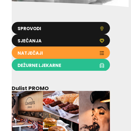
SPROVODI
SJEĆANJA
NATJEČAJI
DEŽURNE LJEKARNE
Dulist PROMO