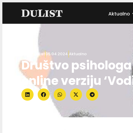
Aktualno
Autor:
Dulist
05.04.2024.
Aktualno
Društvo psihologa
online verziju ‘Vod