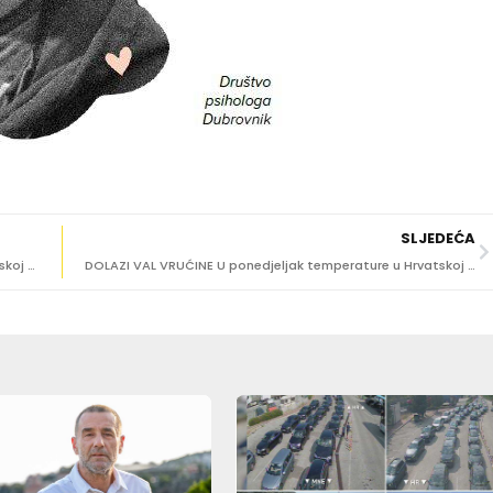
SLJEDEĆA
OD PETKA Privremena regulacija prometa na Sustjepanskoj obali
DOLAZI VAL VRUĆINE U ponedjeljak temperature u Hrvatskoj kao usred ljeta!