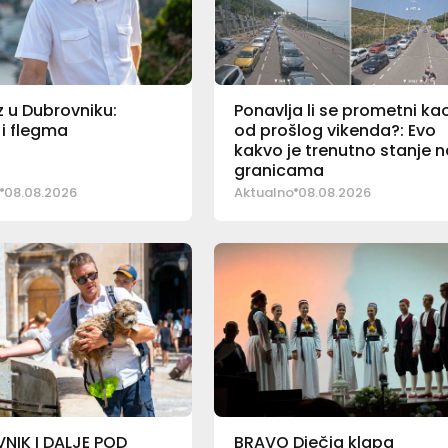
 u Dubrovniku:
Ponavlja li se prometni ka
i flegma
od prošlog vikenda?: Evo
kakvo je trenutno stanje 
granicama
08.08.2026
Aktualno
08.08.2026
NIK I DALJE POD
BRAVO Dječja klapa