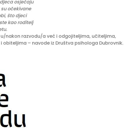
 djeca osjećaju
e su očekivane
i, što djeci
te kao roditelj
tu.
 u/nakon razvodu/a već i odgojiteljima, učiteljima,
i obiteljima – navode iz Društva psihologa Dubrovnik.