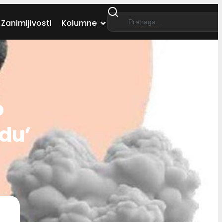
Zanimljivosti
Kolumne
o
odu’