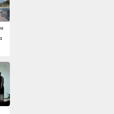
os
na