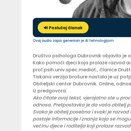
🔊 Poslušaj članak
Ovaj audio zapis generiran je AI tehnologijom
Društvo psihologa Dubrovnik objavilo je on
Kako pomoći djeci koja prolaze razvod au
prof.psih.univ.spec.mediat., članice
Društ
Tiskana verzija brošure nastala je uz po
Obiteljski centar Dubrovnik
. Online, odno
Iz predgovora:
Ako čitate ovaj tekst, vjerojatno ste u pr
odnosa. Pretpostavka je da vaša obitelj p
Svaka je obitelj posebna i svaki je razvod 
postoje informacije i znanja koja se mogu 
većinu djece i roditelja koji prolaze razvo