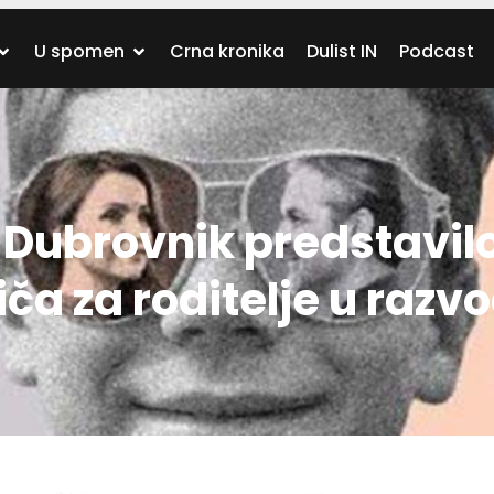
U spomen
Crna kronika
Dulist IN
Podcast
 Dubrovnik predstavil
iča za roditelje u razv