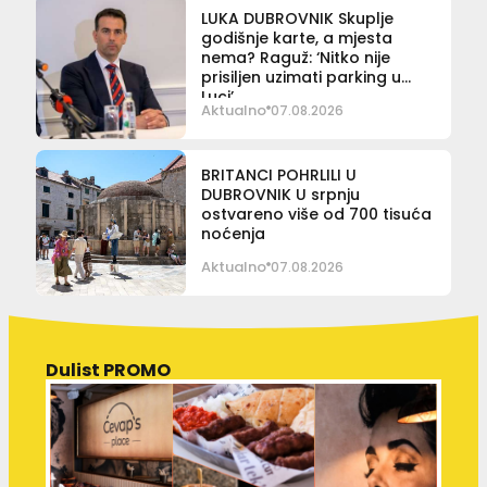
LUKA DUBROVNIK Skuplje
godišnje karte, a mjesta
nema? Raguž: ‘Nitko nije
prisiljen uzimati parking u
Luci’
Aktualno
07.08.2026
BRITANCI POHRLILI U
DUBROVNIK U srpnju
ostvareno više od 700 tisuća
noćenja
Aktualno
07.08.2026
Dulist PROMO