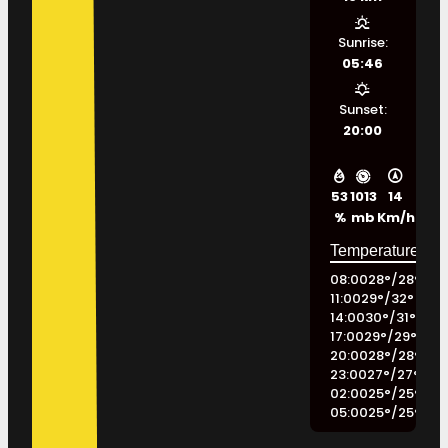
Sunrise:
05:46
Sunset:
20:00
53
1013
14
%
mb
Km/h
08:00
28
°
/
28
°
11:00
29
°
/
32
°
14:00
30
°
/
31
°
17:00
29
°
/
29
°
20:00
28
°
/
28
°
23:00
27
°
/
27
°
02:00
25
°
/
25
°
05:00
25
°
/
25
°