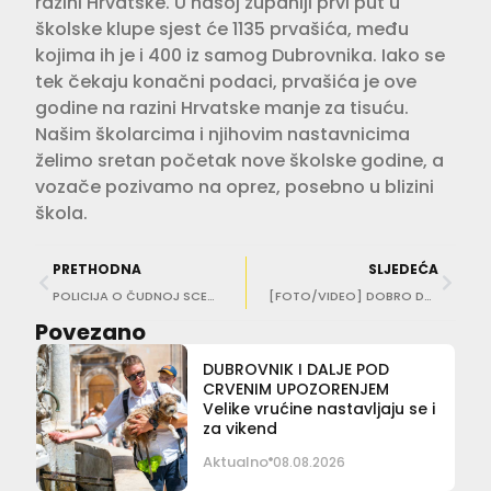
razini Hrvatske. U našoj županiji prvi put u
školske klupe sjest će 1135 prvašića, među
kojima ih je i 400 iz samog Dubrovnika. Iako se
tek čekaju konačni podaci, prvašića je ove
godine na razini Hrvatske manje za tisuću.
Našim školarcima i njihovim nastavnicima
želimo sretan početak nove školske godine, a
vozače pozivamo na oprez, posebno u blizini
škola.
PRETHODNA
SLJEDEĆA
POLICIJA O ČUDNOJ SCENI U GRADU Muškarac (23) zadržan na liječenju u OB Dubrovnik
[FOTO/VIDEO] DOBRO DOŠLI, PRVAŠIĆI Vi ste prave zvijezde danas!
Povezano
DUBROVNIK I DALJE POD
CRVENIM UPOZORENJEM
Velike vrućine nastavljaju se i
za vikend
Aktualno
08.08.2026