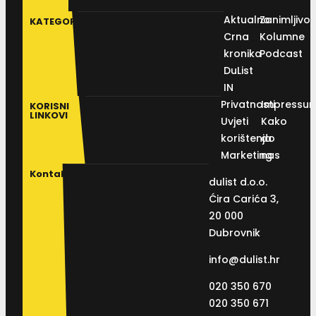
Aktualno
Zanimljivos
KATEGORIJE
Crna
Kolumne
kronika
Podcast
DuList
IN
Privatnosti
Impressu
KORISNI
LINKOVI
Uvjeti
Kako
korištenja
do
Marketing
nas
Kontakt
dulist d.o.o.
Ćira Carića 3,
20 000
Dubrovnik
info@dulist.hr
020 350 670
020 350 671