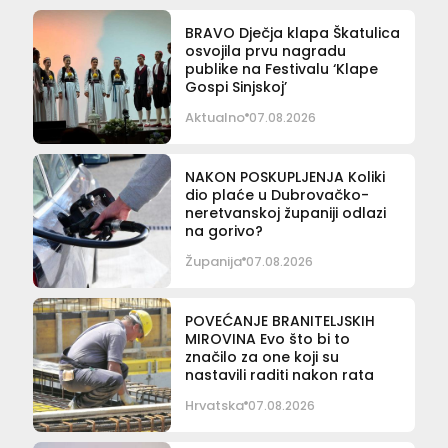
BRAVO Dječja klapa Škatulica
osvojila prvu nagradu
publike na Festivalu ‘Klape
Gospi Sinjskoj’
Aktualno
07.08.2026
NAKON POSKUPLJENJA Koliki
dio plaće u Dubrovačko-
neretvanskoj županiji odlazi
na gorivo?
Županija
07.08.2026
POVEĆANJE BRANITELJSKIH
MIROVINA Evo što bi to
značilo za one koji su
nastavili raditi nakon rata
Hrvatska
07.08.2026