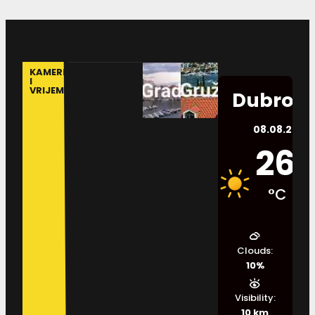
KAMERE
I
VRIJEME
Dubrovn
08.08.2026.
26
°C
Clouds:
10%
Visibility:
10 km