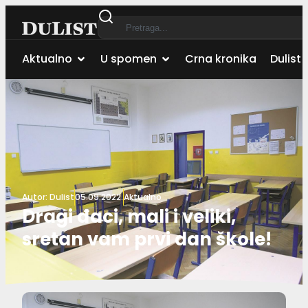
Aktualno
U spomen
Crna kronika
Dulist 
Autor:
Dulist
05.09.2022.
Aktualno
Dragi đaci, mali i veliki,
sretan vam prvi dan škole!