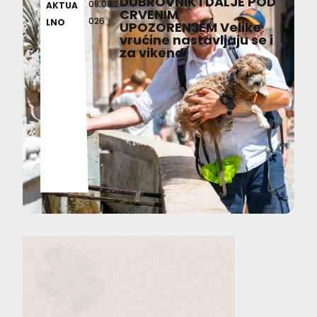
DUBROVNIK I DALJE POD
08.08.2
AKTUA
CRVENIM
026
LNO
UPOZORENJEM Velike
vrućine nastavljaju se i
za vikend