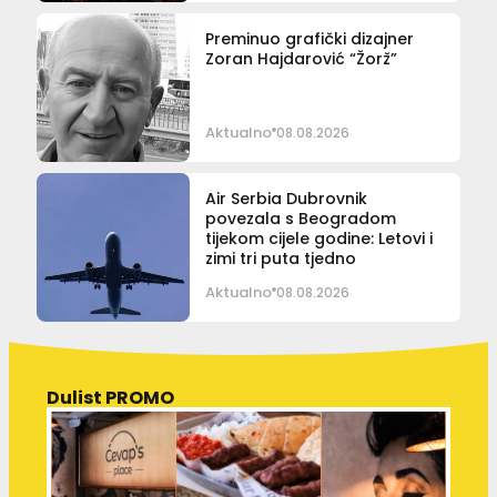
Preminuo grafički dizajner
Zoran Hajdarović “Žorž”
Aktualno
08.08.2026
Air Serbia Dubrovnik
povezala s Beogradom
tijekom cijele godine: Letovi i
zimi tri puta tjedno
Aktualno
08.08.2026
Dulist PROMO