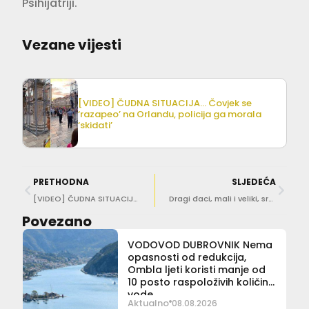
Psihijatriji.
Vezane vijesti
[VIDEO] ČUDNA SITUACIJA… Čovjek se
‘razapeo’ na Orlandu, policija ga morala
‘skidati’
PRETHODNA
SLJEDEĆA
[VIDEO] ČUDNA SITUACIJA… Čovjek se ‘razapeo’ na Orlandu, policija ga morala ‘skidati’
Dragi đaci, mali i veliki, sretan vam prvi dan škole!
Povezano
VODOVOD DUBROVNIK Nema
opasnosti od redukcija,
Ombla ljeti koristi manje od
10 posto raspoloživih količina
vode
Aktualno
08.08.2026