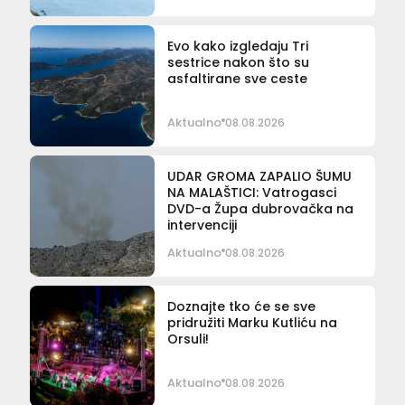
Evo kako izgledaju Tri
sestrice nakon što su
asfaltirane sve ceste
Aktualno
08.08.2026
UDAR GROMA ZAPALIO ŠUMU
NA MALAŠTICI: Vatrogasci
DVD-a Župa dubrovačka na
intervenciji
Aktualno
08.08.2026
Doznajte tko će se sve
pridružiti Marku Kutliću na
Orsuli!
Aktualno
08.08.2026