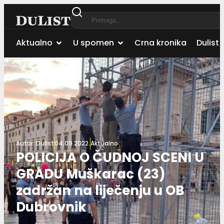
Aktualno
U spomen
Crna kronika
Dulist 
Autor:
Dulist
04.09.2022.
Aktualno
POLICIJA O ČUDNOJ SCENI U
GRADU Muškarac (23)
zadržan na liječenju u OB
Dubrovnik