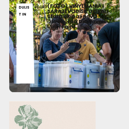
(FOTO) VINYLMANIA I
08.08.2
DULIS
SARAJEVODISK U UVALI
026
T IN
Stara ekipa i novi
izlagači na Dubrovnik
Vinyl Fairu