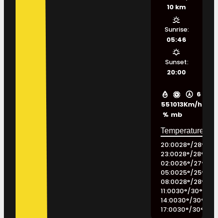
10 km
Sunrise:
05:46
Sunset:
20:00
6
55
1013
Km/h
%
mb
20:00
28
°
/
28
°
23:00
28
°
/
28
°
02:00
26
°
/
27
°
05:00
25
°
/
25
°
08:00
28
°
/
28
°
11:00
30
°
/
30
°
14:00
30
°
/
30
°
17:00
30
°
/
30
°