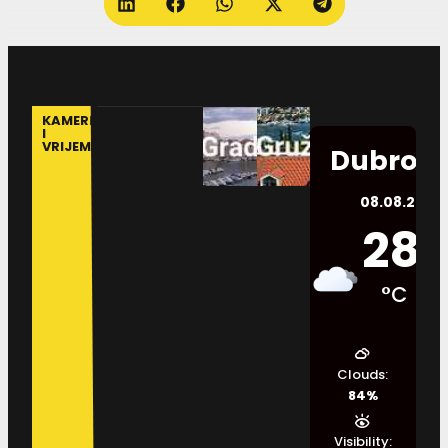
KAMERE
I
VRIJEME
Dubrovn
08.08.2026.
28
°C
Clouds:
84%
Visibility: