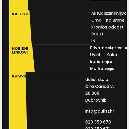
Aktualno
Zanimljivos
KATEGORIJE
Crna
Kolumne
kronika
Podcast
DuList
IN
Privatnosti
Impressu
KORISNI
LINKOVI
Uvjeti
Kako
korištenja
do
Marketing
nas
Kontakt
dulist d.o.o.
Ćira Carića 3,
20 000
Dubrovnik
info@dulist.hr
020 350 670
020 350 671