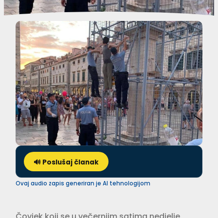
🔊 Poslušaj članak
Ovaj audio zapis generiran je AI tehnologijom
Čovjek koji se u večernjim satima nedjelje