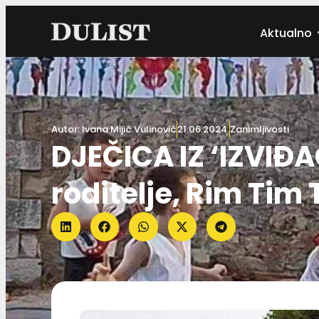
Aktualno
Autor:
Ivana Mijić Vulinović
21.06.2024.
Zanimljivosti
DJEČICA IZ ‘IZVIĐA
roditelje, Rim Tim