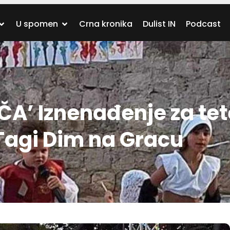
U spomen
Crna kronika
Dulist IN
Podcast
ČA’ Iznenađenje za tete
 Tagi Dim na Gracu