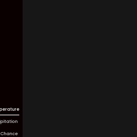
Wind:
2
Km/h
Clouds:
87%
Visibility:
10 km
Sunrise:
05:46
Sunset:
20:00
perature
ipitation
 Chance