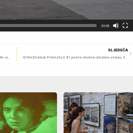
03:08
SLJEDEĆA
NA DANAŠNJI DAN 1944. Rođen dugogodišnji glumac KMD-a Krunoslav Šarić
ISTRAŽIVANJE POKAZALO 87 posto Hrvata izloženo stresu, žene pogođenije od muškaraca