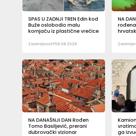
SPAS U ZADNJI TREN Edin kod
NA DAN
Buže oslobodio malu
rođena
kornjaču iz plastične vrećice
hrvatsk
Zanimljivosti
08.08.2026
Zanimljiv
NA DANAŠNJI DAN Rođen
Kamion
Tomo Basiljević, prerani
vratima
dubrovački vizionar
ga izvu