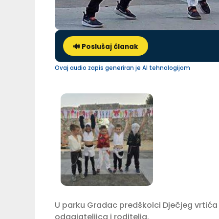
🔊 Poslušaj članak
Ovaj audio zapis generiran je AI tehnologijom
U parku Gradac predškolci Dječjeg vrtića 
odgajateljica i roditelja.