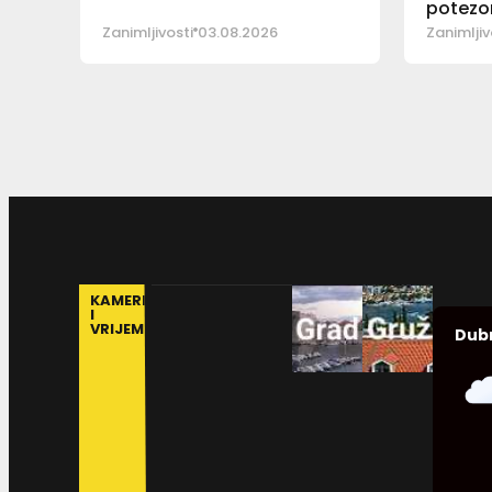
potez
Zanimljivosti
03.08.2026
Zanimljiv
KAMERE
I
VRIJEME
Dub