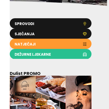
SPROVODI
SJEĆANJA
NATJEČAJI
DEŽURNE LJEKARNE
Dulist PROMO