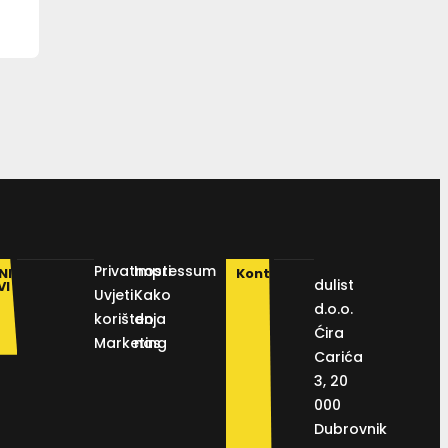
Privatnosti
Impressum
NI
Kontakt
dulist
VI
Uvjeti
Kako
d.o.o.
korištenja
do
Ćira
Marketing
nas
Carića
3, 20
000
Dubrovnik