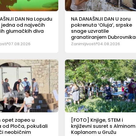
AŠNJI DAN Na Lopudu
NA DANAŠNJI DAN U zoru
 jedna od najvećih
pokrenuta ‘Oluja’, srpske
ih glumačkih diva
snage uzvratile
granatiranjem Dubrovnika
osti
07.08.2026
Zanimljivosti
04.08.2026
 opet zapeo u
[FOTO] Knjige, STEM i
 od Ploča, pokušali
književni susret s Alminom
ći neobičnim
Kaplanom u Gružu