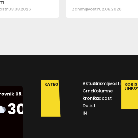
om
osti
03.08.2026
Zanimljivosti
02.08.2026
Aktualno
Zanimljivosti
KATEGORIJE
KORIS
LINKO
Crna
Kolumne
08.08.2026.
rovnik
kronika
Podcast
Humidity:
30
°C
DuList
52 %
IN
Pressure:
1013 mb