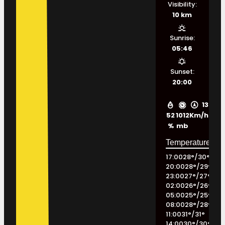
Visibility:
10 km
Sunrise:
05:46
Sunset:
20:00
13
52
1012
Km/h
%
mb
17:00
28
°
/
30
°
20:00
28
°
/
29
°
23:00
27
°
/
27
°
02:00
26
°
/
26
°
05:00
25
°
/
25
°
08:00
28
°
/
28
°
11:00
31
°
/
31
°
14:00
30
°
/
30
°