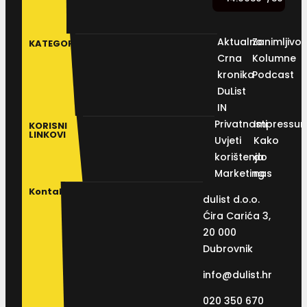
Aktualno
Zanimljivos
KATEGORIJE
Crna
Kolumne
kronika
Podcast
DuList
IN
Privatnosti
Impressu
KORISNI
LINKOVI
Uvjeti
Kako
korištenja
do
Marketing
nas
Kontakt
dulist d.o.o.
Ćira Carića 3,
20 000
Dubrovnik
info@dulist.hr
020 350 670