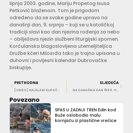
lipnja 2003. godine, Mariju Propetog Isusa
Petković blaženom. Tom je prigodom
određeno da se svake godine upravo na
današnji dan, 9. srpnja – koji se u katoličkoj
tradiciji slavi kao dan njezina rođenja za nebo
– obilježava njezin službeni liturgijski spomen.
Korčulanska blagoslovljena utemeljiteljica
Družbe kćeri Milosrđa tako je trajno upisana u
duhovni i povijesni kalendar Dubrovačke
biskupije.
PRETHODNA
SLJEDEĆA
[VIDEO] NAJSLAĐI KUPAČI LJETA Azilanti prvi put zaplivali u moru
NA DANAŠNJI DAN 1944. Odigrana zadnja predstava dramskog ansambla u Drugom svjetskom ratu
Povezano
SPAS U ZADNJI TREN Edin kod
Buže oslobodio malu
kornjaču iz plastične vrećice