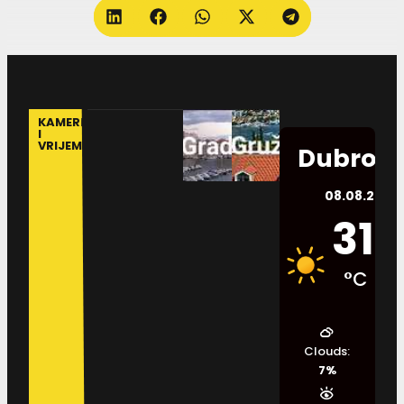
KAMERE
I
VRIJEME
Dubrovn
08.08.2026.
31
°C
Clouds:
7%