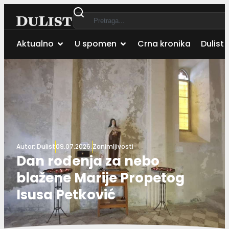
Aktualno
U spomen
Crna kronika
Dulist 
Autor:
Dulist
09.07.2026.
Zanimljivosti
Dan rođenja za nebo
blažene Marije Propetog
Isusa Petković