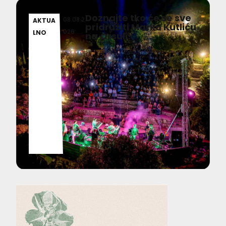
Doznajte tko će se sve
08.08.2
AKTUA
pridružiti Marku Kutliću
026
LNO
na Orsuli!