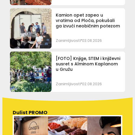
Kamion opet zapeo u
vratima od Ploča, pokušali
ga izvući neobičnim potezom
Zanimljivosti
03.08.2026
[FOTO] Knjige, STEM i književni
susret s Alminom Kaplanom
u Gružu
Zanimljivosti
02.08.2026
Dulist PROMO