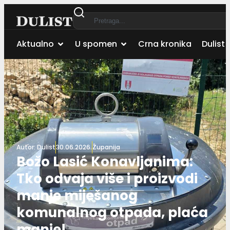
Aktualno
U spomen
Crna kronika
Dulist 
Autor:
Dulist
30.06.2026.
Županija
Božo Lasić Konavljanima:
Tko odvaja više i proizvodi
manje miješanog
komunalnog otpada, plaća
manje!