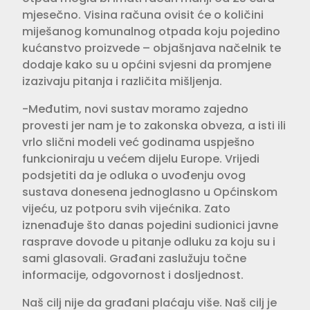
mjesečno. Visina računa ovisit će o količini
miješanog komunalnog otpada koju pojedino
kućanstvo proizvede – objašnjava načelnik te
dodaje kako su u općini svjesni da promjene
izazivaju pitanja i različita mišljenja.
-Međutim, novi sustav moramo zajedno
provesti jer nam je to zakonska obveza, a isti ili
vrlo slični modeli već godinama uspješno
funkcioniraju u većem dijelu Europe. Vrijedi
podsjetiti da je odluka o uvođenju ovog
sustava donesena jednoglasno u Općinskom
vijeću, uz potporu svih vijećnika. Zato
iznenađuje što danas pojedini sudionici javne
rasprave dovode u pitanje odluku za koju su i
sami glasovali. Građani zaslužuju točne
informacije, odgovornost i dosljednost.
Naš cilj nije da građani plaćaju više. Naš cilj je