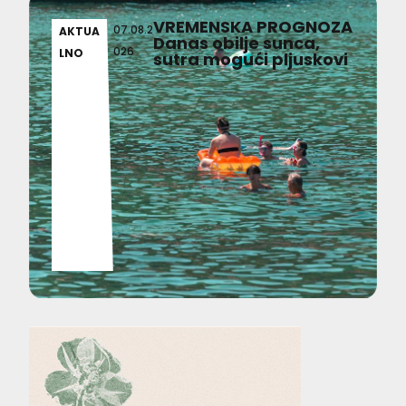
VREMENSKA PROGNOZA
07.08.2
AKTUA
Danas obilje sunca,
026
LNO
sutra mogući pljuskovi