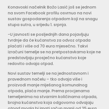
Konavoski načelnik Božo Lasić još se jednom
na svom Facebook profilu osvrnuo na novi
sustav gospodarenja otpadom koji na snagu
stupa sutra, u srijedu 1. srpnja.
-U javnosti se posljednjih dana pojavljuju
tvrdnje da će kućanstva za odvoz otpada
plaćati i više od 70 eura mjesečno. Takvi
izračuni temelje se na pretpostavkama koje ne
predstavljaju prosječno kućanstvo koje
redovito odvaja otpad.
Novi sustav temelji se na jednostavnom i
pravednom načelu – tko odvaja više i
proizvodi manje miješanog komunalnog
otpada, plaća manje. Prema procjenama
temeljenima na stvarnim količinama otpada,
brojna kućanstva koja odgovorno odvajaju
otpad mogla bi imati račun manji od 25 eura