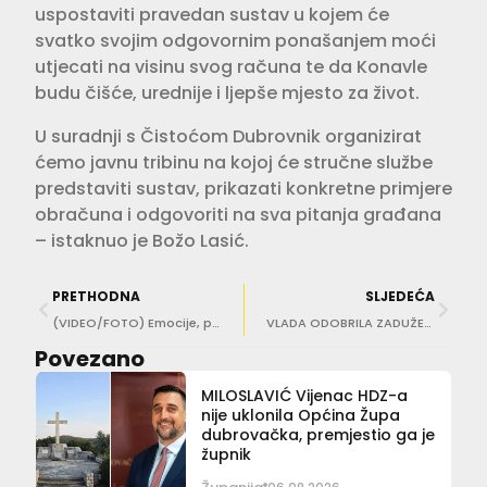
uspostaviti pravedan sustav u kojem će
svatko svojim odgovornim ponašanjem moći
utjecati na visinu svog računa te da Konavle
budu čišće, urednije i ljepše mjesto za život.
U suradnji s Čistoćom Dubrovnik organizirat
ćemo javnu tribinu na kojoj će stručne službe
predstaviti sustav, prikazati konkretne primjere
obračuna i odgovoriti na sva pitanja građana
– istaknuo je Božo Lasić.
PRETHODNA
SLJEDEĆA
(VIDEO/FOTO) Emocije, pjesma i tradicija uz KUD ‘Marko Marojica’: Ovako se slavi obljetnica!
VLADA ODOBRILA ZADUŽENJE Općina Župa dubrovačka korak do kupnje zgrade u Srebrenom
Povezano
MILOSLAVIĆ Vijenac HDZ-a
nije uklonila Općina Župa
dubrovačka, premjestio ga je
župnik