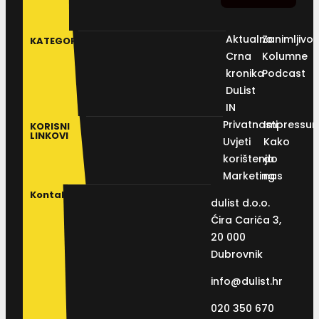
Aktualno
Zanimljivos
KATEGORIJE
Crna
Kolumne
kronika
Podcast
DuList
IN
Privatnosti
Impressu
KORISNI
LINKOVI
Uvjeti
Kako
korištenja
do
Marketing
nas
Kontakt
dulist d.o.o.
Ćira Carića 3,
20 000
Dubrovnik
info@dulist.hr
020 350 670