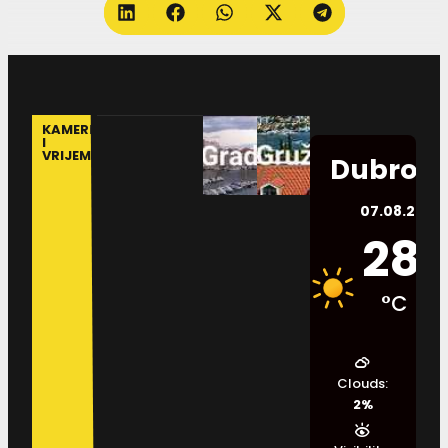
KAMERE
I
VRIJEME
Dubrovn
07.08.2026.
28
°C
Clouds:
2%