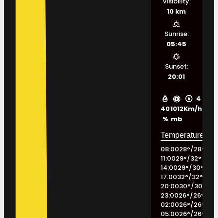
Visibility:
10 km
Sunrise:
05:45
Sunset:
20:01
4
40
1012
Km/h
%
mb
08:00
28
°
/
28
°
11:00
29
°
/
32
°
14:00
29
°
/
30
°
17:00
32
°
/
32
°
20:00
30
°
/
30
°
23:00
26
°
/
26
°
02:00
26
°
/
26
°
05:00
26
°
/
26
°