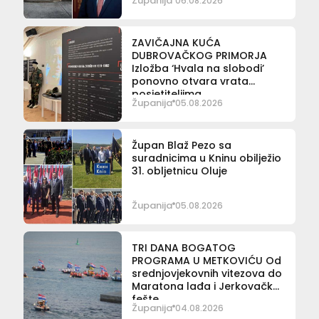
Županija
06.08.2026
ZAVIČAJNA KUĆA
DUBROVAČKOG PRIMORJA
Izložba ‘Hvala na slobodi’
ponovno otvara vrata
posjetiteljima
Županija
05.08.2026
Župan Blaž Pezo sa
suradnicima u Kninu obilježio
31. obljetnicu Oluje
Županija
05.08.2026
TRI DANA BOGATOG
PROGRAMA U METKOVIĆU Od
srednjovjekovnih vitezova do
Maratona lađa i Jerkovačke
fešte
Županija
04.08.2026