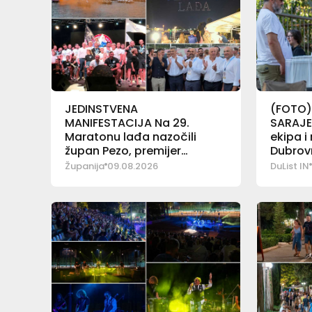
JEDINSTVENA
(FOTO)
MANIFESTACIJA Na 29.
SARAJE
Maratonu lađa nazočili
ekipa i
župan Pezo, premijer
Dubrovn
Plenković i ministar Bačić
Županija
09.08.2026
DuList IN