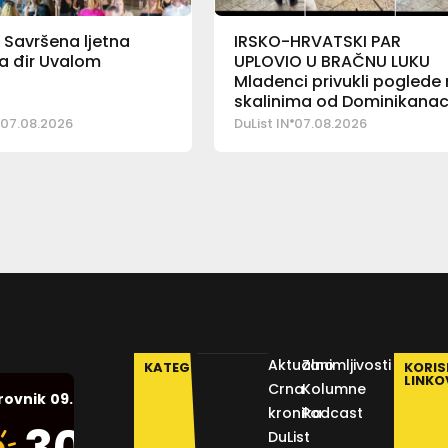
 Savršena ljetna
IRSKO-HRVATSKI PAR
a đir Uvalom
UPLOVIO U BRAČNU LUKU
Mladenci privukli poglede
skalinima od Dominikana
07.08.2026
DuList IN
07.08.2026
Aktualno
Zanimljivosti
KATEGORIJE
KORIS
LINKO
Crna
Kolumne
09.08.2026.
rovnik
kronika
Podcast
Humidity:
°C
DuList
50 %