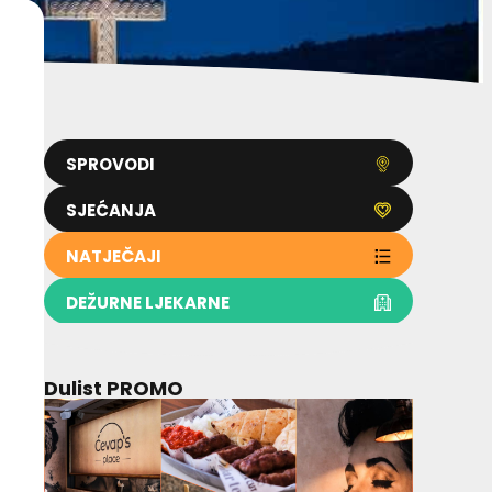
SPROVODI
SJEĆANJA
NATJEČAJI
DEŽURNE LJEKARNE
Dulist PROMO