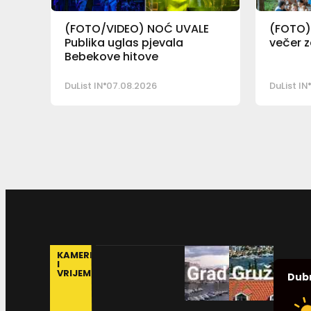
(FOTO/VIDEO) NOĆ UVALE
(FOTO)
Publika uglas pjevala
večer z
Bebekove hitove
DuList IN
07.08.2026
DuList IN
KAMERE
I
VRIJEME
Dub