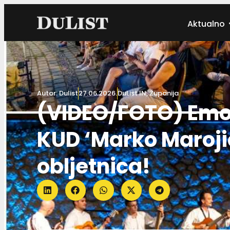
Aktualno
Autor:
Dulist
27.06.2026.
DuList IN
,
Županija
(VIDEO/FOTO) Emoci
KUD ‘Marko Marojic
obljetnica!