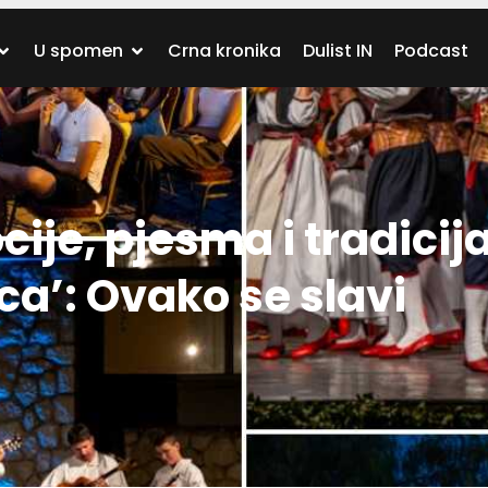
U spomen
Crna kronika
Dulist IN
Podcast
je, pjesma i tradicija
a’: Ovako se slavi