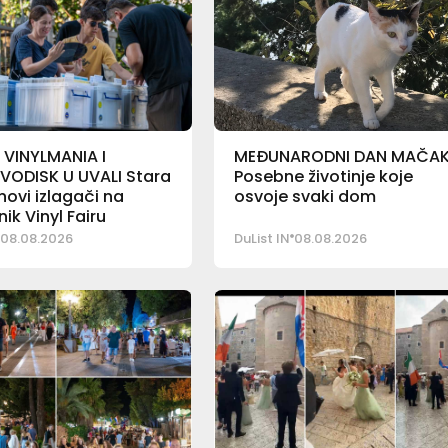
 VINYLMANIA I
MEĐUNARODNI DAN MAČA
VODISK U UVALI Stara
Posebne životinje koje
 novi izlagači na
osvoje svaki dom
ik Vinyl Fairu
08.08.2026
DuList IN
08.08.2026