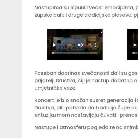
Nastupima su ispunili večer emocijama, 
župske bale i druge tradicijske plesove, p
Poseban doprinos svečanosti dali su gost
prijatelji Društva, čiji je nastup dodatno 
umjetničke veze.
Koncert je bio snažan susret generacija fo
Društva, ali i potvrda da tradicija Župe d
entuzijazmom nastavljaju čuvati i prenosi
Nastupe i atmosferu pogledajte na snimka