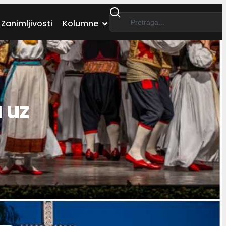
Zanimljivosti
Kolumne
 uz