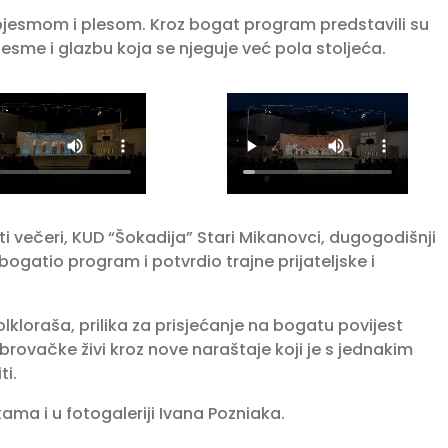
pjesmom i plesom. Kroz bogat program predstavili su
jesme i glazbu koja se njeguje već pola stoljeća.
i večeri, KUD “Šokadija” Stari Mikanovci, dugogodišnji
obogatio program i potvrdio trajne prijateljske i
lkloraša, prilika za prisjećanje na bogatu povijest
ubrovačke živi kroz nove naraštaje koji je s jednakim
ti.
ma i u fotogaleriji Ivana Pozniaka.