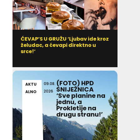
ĆEVAP’S U GRUŽU ‘Ljubav ide kroz
Vitami
želudac, a ćevapi direktno u
uzim
srce!’
(FOTO) HPD
09.08.
AKTU
AKT
SNIJEŽNICA
2026
ALNO
ALN
‘Sve planine na
jednu, a
Prokletije na
drugu stranu!’