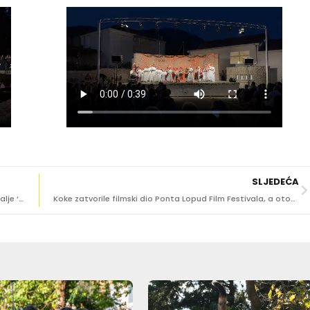
SLJEDEĆA
(VIDEO/FOTO) NOISE, ŠOK, NIANSE, ŠTUKE… Puntižela i dalje ‘rastura’ Župu u snažnom ritmu
Koke zatvorile filmski dio Ponta Lopud Film Festivala, a otok se sprema za glazbeno finale