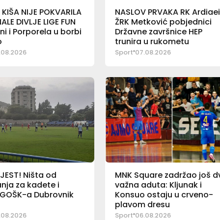
 KIŠA NIJE POKVARILA
NASLOV PRVAKA RK Ardiaei 
ALE DIVLJE LIGE FUN
ŽRK Metković pobjednici
ni i Porporela u borbi
Državne završnice HEP
o
trunira u rukometu
.08.2026
Sport
07.08.2026
JEST! Ništa od
MNK Square zadržao još d
nja za kadete i
važna aduta: Kljunak i
e GOŠK-a Dubrovnik
Konsuo ostaju u crveno-
plavom dresu
.08.2026
Sport
06.08.2026