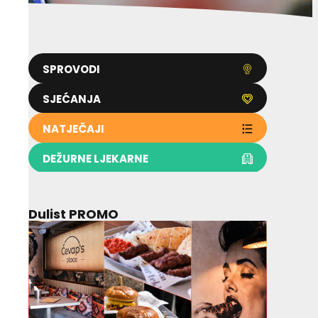
SPROVODI
SJEĆANJA
NATJEČAJI
DEŽURNE LJEKARNE
Dulist PROMO