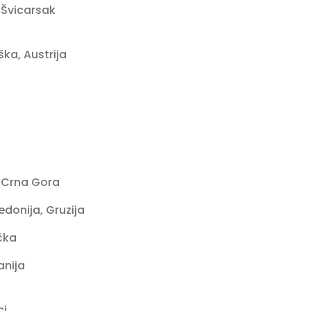
 Švicarsak
ka, Austrija
, Crna Gora
edonija, Gruzija
čka
anija
ci