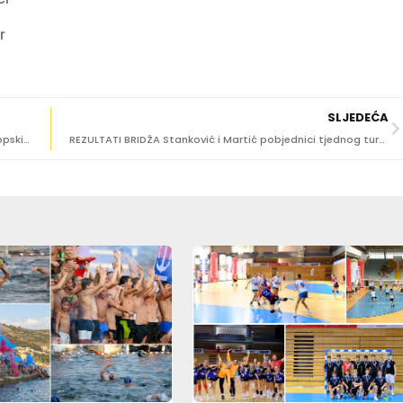
r
SLJEDEĆA
ZBOG KORONAVIRUSA Hrvatski judo savez otkazao Europski kadetski kup
REZULTATI BRIDŽA Stanković i Martić pobjednici tjednog turnira