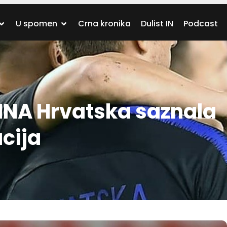
U spomen
Crna kronika
Dulist IN
Podcast
NA Hrvatska saznala
acija