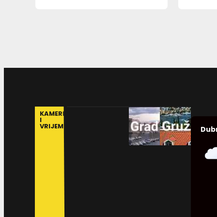
KAMERE
I
VRIJEME
Dub