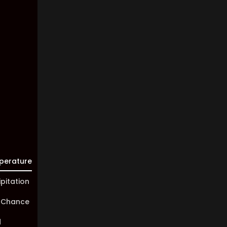
Km/h
Clouds:
87%
Visibility:
10 km
Sunrise:
05:46
Sunset:
20:00
perature
ipitation
 Chance
d