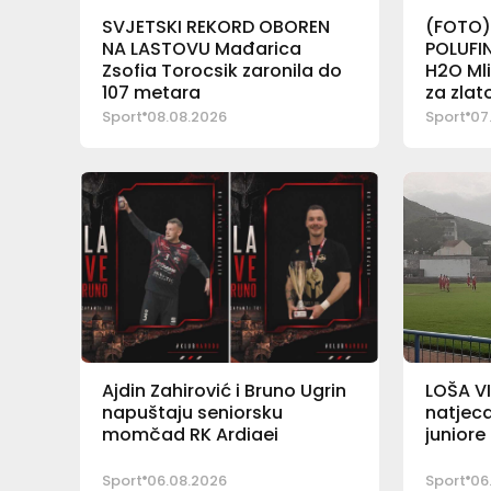
SVJETSKI REKORD OBOREN
(FOTO)
NA LASTOVU Mađarica
POLUFIN
Zsofia Torocsik zaronila do
H2O Mli
107 metara
za zlat
Sport
08.08.2026
Sport
07
Ajdin Zahirović i Bruno Ugrin
LOŠA VI
napuštaju seniorsku
natjeca
momčad RK Ardiaei
junior
Sport
06.08.2026
Sport
06