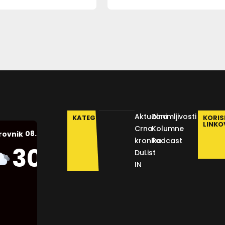
Aktualno
Zanimljivosti
KATEGORIJE
KORIS
LINKO
Crna
Kolumne
08.08.2026.
rovnik
kronika
Podcast
Humidity:
30
°C
DuList
52 %
IN
Pressure:
1013 mb
Wind:
2