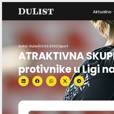
Aktualno
Autor:
Dulist
03.03.2020.
Sport
ATRAKTIVNA SKUPI
protivnike u Ligi n